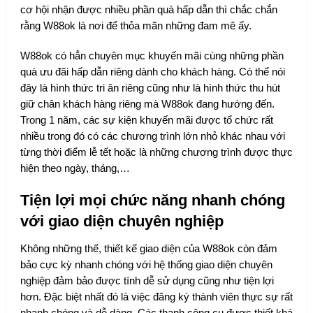
cơ hội nhận được nhiều phần quà hấp dẫn thì chắc chắn
rằng W88ok là nơi để thỏa mãn những đam mê ấy.
W88ok có hẳn chuyên mục khuyến mãi cùng những phần
quà ưu đãi hấp dẫn riêng dành cho khách hàng. Có thể nói
đây là hình thức tri ân riêng cũng như là hình thức thu hút
giữ chân khách hàng riêng mà W88ok đang hướng đến.
Trong 1 năm, các sự kiện khuyến mãi được tổ chức rất
nhiều trong đó có các chương trình lớn nhỏ khác nhau với
từng thời điểm lễ tết hoặc là những chương trình được thực
hiện theo ngày, tháng,…
Tiện lợi mọi chức năng nhanh chóng
với giao diện chuyên nghiệp
Không những thế, thiết kế giao diện của W88ok còn đảm
bảo cực kỳ nhanh chóng với hệ thống giao diện chuyên
nghiệp đảm bảo được tính dễ sử dụng cũng như tiện lợi
hơn. Đặc biệt nhất đó là việc đăng ký thành viên thực sự rất
nhanh chóng và dễ dàng. Các thanh công cụ được thiết khá