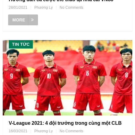
28/01/2021
|
Phương Ly
|
No Comments
MORE
TIN TỨC
V-League 2021: 4 đội trưởng trong cùng một CLB
16/03/2021
|
Phương Ly
|
No Comments