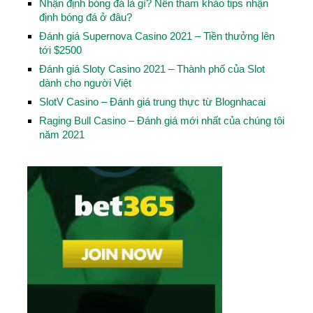
Nhận định bóng đá là gì? Nên tham khảo tips nhận
định bóng đá ở đâu?
Đánh giá Supernova Casino 2021 – Tiền thưởng lên
tới $2500
Đánh giá Sloty Casino 2021 – Thành phố của Slot
dành cho người Việt
SlotV Casino – Đánh giá trung thực từ Blognhacai
Raging Bull Casino – Đánh giá mới nhất của chúng tôi
năm 2021