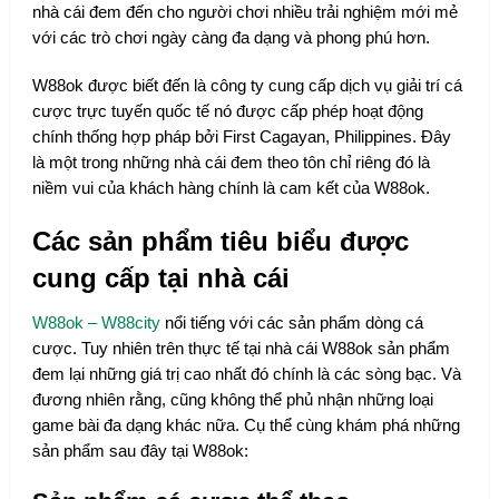
nhà cái đem đến cho người chơi nhiều trải nghiệm mới mẻ
với các trò chơi ngày càng đa dạng và phong phú hơn.
W88ok được biết đến là công ty cung cấp dịch vụ giải trí cá
cược trực tuyến quốc tế nó được cấp phép hoạt động
chính thống hợp pháp bởi First Cagayan, Philippines. Đây
là một trong những nhà cái đem theo tôn chỉ riêng đó là
niềm vui của khách hàng chính là cam kết của W88ok.
Các sản phẩm tiêu biểu được
cung cấp tại nhà cái
W88ok – W88city
nổi tiếng với các sản phẩm dòng cá
cược. Tuy nhiên trên thực tế tại nhà cái W88ok sản phẩm
đem lại những giá trị cao nhất đó chính là các sòng bạc. Và
đương nhiên rằng, cũng không thể phủ nhận những loại
game bài đa dạng khác nữa. Cụ thể cùng khám phá những
sản phẩm sau đây tại W88ok: