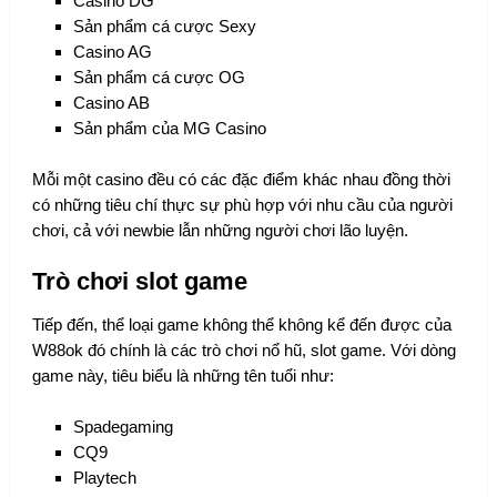
Casino DG
Sản phẩm cá cược Sexy
Casino AG
Sản phẩm cá cược OG
Casino AB
Sản phẩm của MG Casino
Mỗi một casino đều có các đặc điểm khác nhau đồng thời
có những tiêu chí thực sự phù hợp với nhu cầu của người
chơi, cả với newbie lẫn những người chơi lão luyện.
Trò chơi slot game
Tiếp đến, thể loại game không thể không kể đến được của
W88ok đó chính là các trò chơi nổ hũ, slot game. Với dòng
game này, tiêu biểu là những tên tuổi như:
Spadegaming
CQ9
Playtech