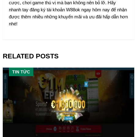
cược, chơi game thú vị mà bạn không nên bỏ lỡ. Hãy
nhanh tay đăng ký tài khoản W88ok ngay hôm nay để nhận
được thêm nhiều những khuyến mãi và ưu đãi hấp dẫn hơn
nhé!
RELATED POSTS
TIN TỨC