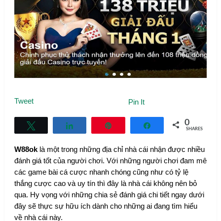
Tweet
Pin It
0
Tweet
Share
Pin
Share
SHARES
W88ok
là một trong những địa chỉ nhà cái nhận được nhiều
đánh giá tốt của người chơi. Với những người chơi đam mê
các game bài cá cược nhanh chóng cũng như có tỷ lệ
thắng cược cao và uy tín thì đây là nhà cái không nên bỏ
qua. Hy vọng với những chia sẻ đánh giá chi tiết ngay dưới
đây sẽ thực sự hữu ích dành cho những ai đang tìm hiểu
về nhà cái này.