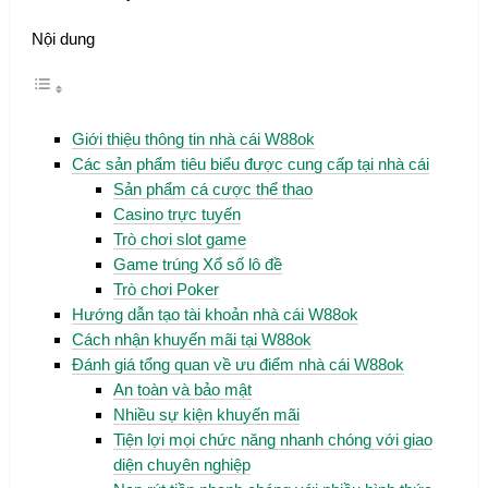
Nội dung
Giới thiệu thông tin nhà cái W88ok
Các sản phẩm tiêu biểu được cung cấp tại nhà cái
Sản phẩm cá cược thể thao
Casino trực tuyến
Trò chơi slot game
Game trúng Xổ số lô đề
Trò chơi Poker
Hướng dẫn tạo tài khoản nhà cái W88ok
Cách nhận khuyến mãi tại W88ok
Đánh giá tổng quan về ưu điểm nhà cái W88ok
An toàn và bảo mật
Nhiều sự kiện khuyến mãi
Tiện lợi mọi chức năng nhanh chóng với giao
diện chuyên nghiệp