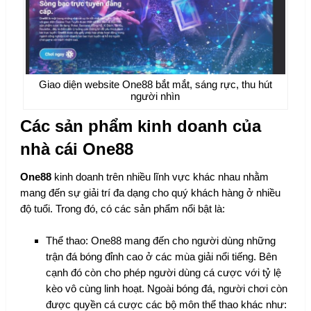
Giao diện website One88 bắt mắt, sáng rực, thu hút
người nhìn
Các sản phẩm kinh doanh của
nhà cái One88
One88
kinh doanh trên nhiều lĩnh vực khác nhau nhằm
mang đến sự giải trí đa dạng cho quý khách hàng ở nhiều
độ tuổi. Trong đó, có các sản phẩm nổi bật là:
Thể thao: One88 mang đến cho người dùng những
trận đá bóng đỉnh cao ở các mùa giải nổi tiếng. Bên
cạnh đó còn cho phép người dùng cá cược với tỷ lệ
kèo vô cùng linh hoạt. Ngoài bóng đá, người chơi còn
được quyền cá cược các bộ môn thể thao khác như: