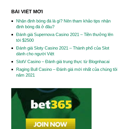
BÀI VIẾT MỚI
Nhận định bóng đá là gì? Nên tham khảo tips nhận
định bóng đá ở đâu?
Đánh giá Supernova Casino 2021 – Tiền thưởng lên
tới $2500
Đánh giá Sloty Casino 2021 – Thành phố của Slot
dành cho người Việt
SlotV Casino – Đánh giá trung thực từ Blognhacai
Raging Bull Casino – Đánh giá mới nhất của chúng tôi
năm 2021