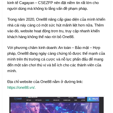
kinh tế Cagayan – CSEZFP nên đặt niềm tin rất lớn cho
người dùng mà không lo lắng vấn đề phạm pháp.
Trong năm 2020, One88 nâng cấp giao diện của mình khiến
nhà cái này càng có một sức hút mãnh liệt hơn nữa. Thêm
vào đó, website hoạt động trơn tru, truy cập nhanh khiến
khách hàng không thể nào rời bỏ One88.
Với phương châm kinh doanh: An toàn – Bảo mật – Hợp
pháp, One88 đang ngày càng chứng tỏ được thế mạnh của
mình trên thị trường cá cược và nỗ lực phấn đấu để mang
đến một sân chơi thú vị và bổ ích cho các thành viên của
mình.
Địa chỉ website của One88 nằm ở đường link:
https://one88.vn/.