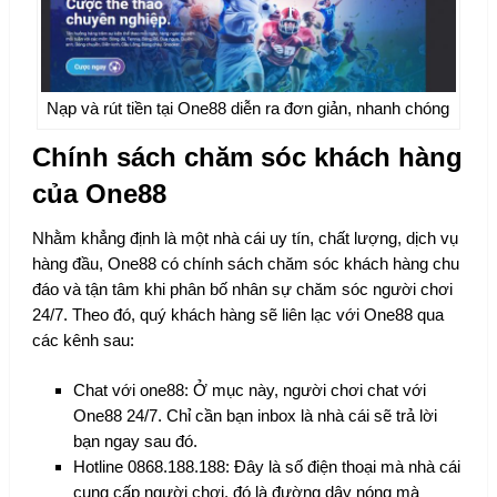
Nạp và rút tiền tại One88 diễn ra đơn giản, nhanh chóng
Chính sách chăm sóc khách hàng
của One88
Nhằm khẳng định là một nhà cái uy tín, chất lượng, dịch vụ
hàng đầu, One88 có chính sách chăm sóc khách hàng chu
đáo và tận tâm khi phân bố nhân sự chăm sóc người chơi
24/7. Theo đó, quý khách hàng sẽ liên lạc với One88 qua
các kênh sau:
Chat với one88: Ở mục này, người chơi chat với
One88 24/7. Chỉ cần bạn inbox là nhà cái sẽ trả lời
bạn ngay sau đó.
Hotline 0868.188.188: Đây là số điện thoại mà nhà cái
cung cấp người chơi, đó là đường dây nóng mà