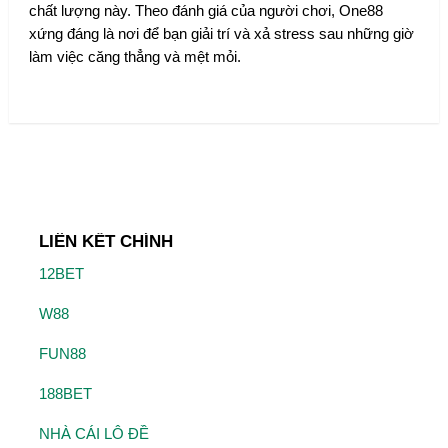
chất lượng này. Theo đánh giá của người chơi, One88
xứng đáng là nơi để bạn giải trí và xả stress sau những giờ
làm việc căng thẳng và mệt mỏi.
LIÊN KẾT CHÍNH
12BET
W88
FUN88
188BET
NHÀ CÁI LÔ ĐỀ