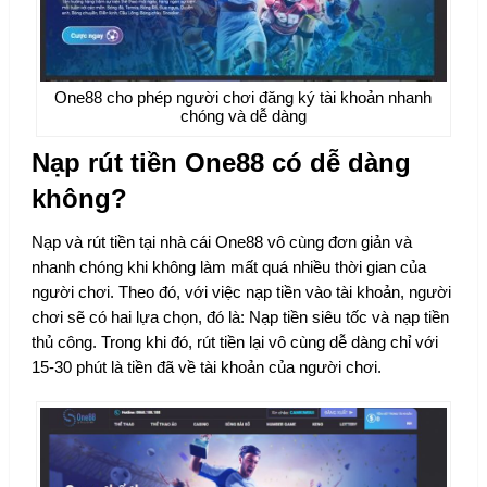
One88 cho phép người chơi đăng ký tài khoản nhanh
chóng và dễ dàng
Nạp rút tiền One88 có dễ dàng
không?
Nạp và rút tiền tại nhà cái One88 vô cùng đơn giản và
nhanh chóng khi không làm mất quá nhiều thời gian của
người chơi. Theo đó, với việc nạp tiền vào tài khoản, người
chơi sẽ có hai lựa chọn, đó là: Nạp tiền siêu tốc và nạp tiền
thủ công. Trong khi đó, rút tiền lại vô cùng dễ dàng chỉ với
15-30 phút là tiền đã về tài khoản của người chơi.