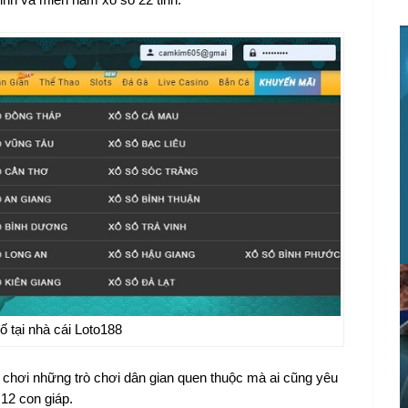
ố tại nhà cái Loto188
 chơi những trò chơi dân gian quen thuộc mà ai cũng yêu
, 12 con giáp.