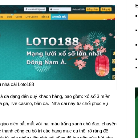
B
 nhà cái Loto188
và đa dạng đến quý khách hàng, bao gồm: xổ số 3 miền
đá gà, live casino, bắn cá. Nhà cái này từ chối phục vụ
 giao diện bắt mắt với hai màu trắng xanh chủ đạo, chuyển
c thanh công cụ bố trí các hạng mục cụ thể, rõ ràng để
ình từ các nhân viên nhà cái cũng đã tạo nên sức hút cho