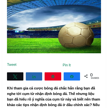
Tweet
Pin It
0
Tweet
Share
Pin
Share
SHARES
Khi tham gia cá cược bóng đá chắc hẳn rằng bạn đã
nghe tới cụm từ nhận định bóng đá. Thế nhưng liệu
bạn đã hiểu rõ ý nghĩa của cụm từ này và biết nên tham
khảo các tips nhận định bóng đá ở đâu chính xác? Nếu