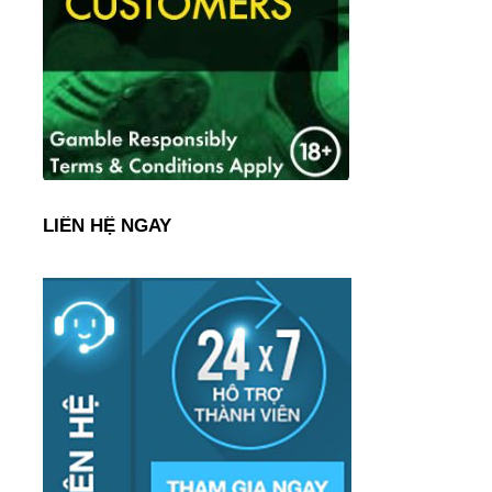
LIÊN HỆ NGAY