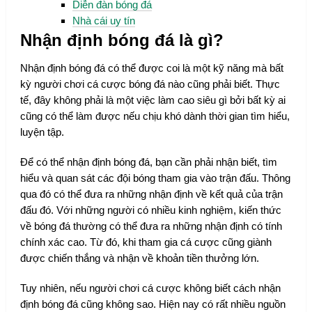
Diễn đàn bóng đá
Nhà cái uy tín
Nhận định bóng đá là gì?
Nhận định bóng đá có thể được coi là một kỹ năng mà bất
kỳ người chơi cá cược bóng đá nào cũng phải biết. Thực
tế, đây không phải là một việc làm cao siêu gì bởi bất kỳ ai
cũng có thể làm được nếu chịu khó dành thời gian tìm hiểu,
luyện tập.
Để có thể nhận định bóng đá, bạn cần phải nhận biết, tìm
hiểu và quan sát các đội bóng tham gia vào trận đấu. Thông
qua đó có thể đưa ra những nhận định về kết quả của trận
đấu đó. Với những người có nhiều kinh nghiệm, kiến thức
về bóng đá thường có thể đưa ra những nhận định có tính
chính xác cao. Từ đó, khi tham gia cá cược cũng giành
được chiến thắng và nhận về khoản tiền thưởng lớn.
Tuy nhiên, nếu người chơi cá cược không biết cách nhận
định bóng đá cũng không sao. Hiện nay có rất nhiều nguồn