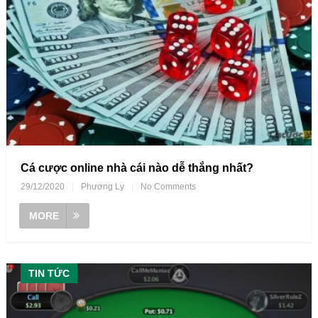
Cá cược online nhà cái nào dễ thắng nhất?
29/12/2020
|
Phương Ly
|
No Comments
MORE
TIN TỨC