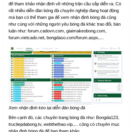
để tham khảo nhận định về những trận cầu sắp diễn ra. Có
rất nhiều diễn đàn bóng đá chuyên nghiệp đang hoạt động
mà bạn có thể tham gia để xem nhận định bóng đá cũng
như cùng với những người yêu bóng đá khác trao đổi, bàn
luận như: forum.cadovn.com, giaimakeobong.com,
forum.vietcado.net, bongdaso.com/forum.aspx,…
Xem nhận định kèo tại diễn đàn bóng đá
Bên cạnh đó, các chuyên trang bóng đá như: Bongda123,
tructiepdabong.tv, webthethao.vip,… cũng có chuyên mục
nhận định bóng đá để bạn tham khảo.