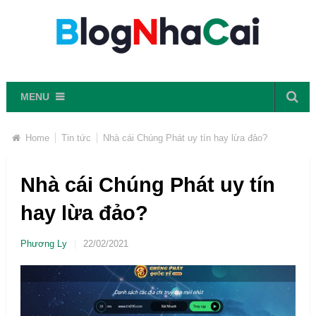
MENU
Home
Tin tức
Nhà cái Chúng Phát uy tín hay lừa đảo?
Nhà cái Chúng Phát uy tín
hay lừa đảo?
Phương Ly
|
22/02/2021