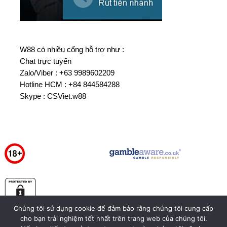
W88 có nhiều cổng hỗ trợ như :
Chat trực tuyến
Zalo/Viber : +63 9989602209
Hotline HCM : +84 844584288
Skype : CSViet.w88
Chúng tôi sử dụng cookie để đảm bảo rằng chúng tôi cung cấp
cho bạn trải nghiệm tốt nhất trên trang web của chúng tôi.