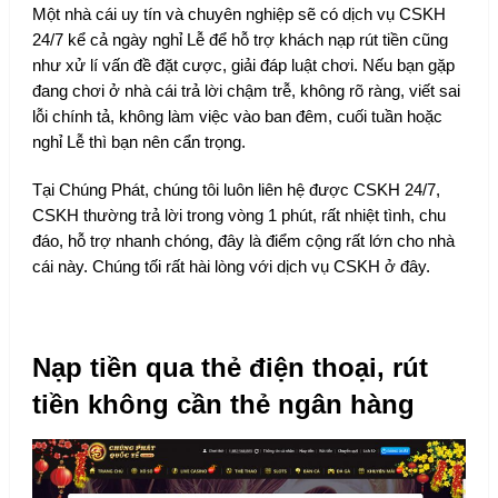
Một nhà cái uy tín và chuyên nghiệp sẽ có dịch vụ CSKH
24/7 kể cả ngày nghỉ Lễ để hỗ trợ khách nạp rút tiền cũng
như xử lí vấn đề đặt cược, giải đáp luật chơi. Nếu bạn gặp
đang chơi ở nhà cái trả lời chậm trễ, không rõ ràng, viết sai
lỗi chính tả, không làm việc vào ban đêm, cuối tuần hoặc
nghỉ Lễ thì bạn nên cẩn trọng.
Tại Chúng Phát, chúng tôi luôn liên hệ được CSKH 24/7,
CSKH thường trả lời trong vòng 1 phút, rất nhiệt tình, chu
đáo, hỗ trợ nhanh chóng, đây là điểm cộng rất lớn cho nhà
cái này. Chúng tối rất hài lòng với dịch vụ CSKH ở đây.
Nạp tiền qua thẻ điện thoại, rút
tiền không cần thẻ ngân hàng