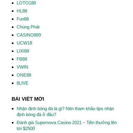
LOTO188
HL88
Fun88
Chúng Phát
CASINO889
UCW18
LIXI88
FB88
VWIN
ONE88
8LIVE
BÀI VIẾT MỚI
Nhận định bóng đá là gì? Nên tham khảo tips nhận
định bóng đá ở đâu?
Đánh giá Supernova Casino 2021 – Tiền thưởng lên
tới $2500