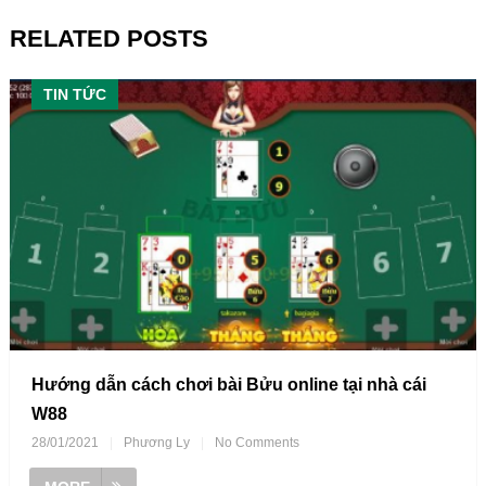
RELATED POSTS
TIN TỨC
Hướng dẫn cách chơi bài Bửu online tại nhà cái
W88
28/01/2021
|
Phương Ly
|
No Comments