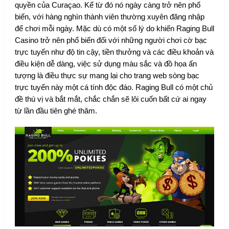
quyền của Curaçao. Kể từ đó nó ngày càng trở nên phổ
biến, với hàng nghìn thành viên thường xuyên đăng nhập
để chơi mỗi ngày. Mặc dù có một số lý do khiến Raging Bull
Casino trở nên phổ biến đối với những người chơi cờ bạc
trực tuyến như độ tin cậy, tiền thưởng và các điều khoản và
điều kiện dễ dàng, việc sử dụng màu sắc và đồ họa ấn
tượng là điều thực sự mang lại cho trang web sòng bạc
trực tuyến này một cá tính độc đáo. Raging Bull có một chủ
đề thú vị và bắt mắt, chắc chắn sẽ lôi cuốn bất cứ ai ngay
từ lần đầu tiên ghé thăm.