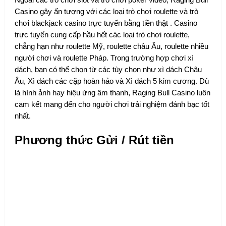
Casino gây ấn tượng với các loại trò chơi roulette và trò
chơi blackjack casino trực tuyến bằng tiền thật . Casino
trực tuyến cung cấp hầu hết các loại trò chơi roulette,
chẳng hạn như roulette Mỹ, roulette châu Âu, roulette nhiều
người chơi và roulette Pháp. Trong trường hợp chơi xì
dách, bạn có thể chọn từ các tùy chọn như xì dách Châu
Âu, Xì dách các cặp hoàn hảo và Xì dách 5 kim cương. Dù
là hình ảnh hay hiệu ứng âm thanh, Raging Bull Casino luôn
cam kết mang đến cho người chơi trải nghiệm đánh bạc tốt
nhất.
Phương thức Gửi / Rút tiền