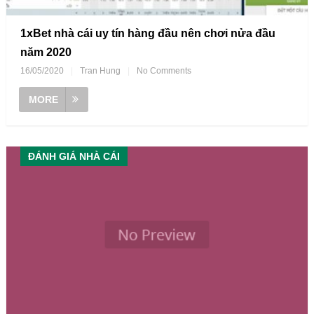
1xBet nhà cái uy tín hàng đầu nên chơi nửa đầu
năm 2020
16/05/2020
|
Tran Hung
|
No Comments
MORE
ĐÁNH GIÁ NHÀ CÁI