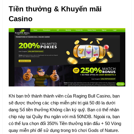
Tiền thưởng & Khuyến mãi
Casino
Khi bạn trở thành thành viên của Raging Bull Casino, bạn
sẽ được thưởng các chip miễn phí trị giá 50 đô la dưới
dạng Số tiền thưởng Không cần ký quỹ. Bạn có thể nhận
chip này tại Quầy thu ngân với mã 50NDB. Ngoài ra, bạn
có thể lựa chọn đổi 350% Tiền thưởng trận đấu + 50 Vòng
quay miễn phí để sử dụng trong trò chơi Gods of Nature.