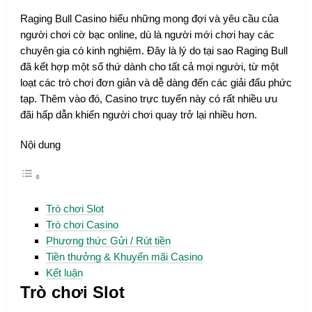
Raging Bull Casino hiểu những mong đợi và yêu cầu của
người chơi cờ bạc online, dù là người mới chơi hay các
chuyên gia có kinh nghiệm. Đây là lý do tại sao Raging Bull
đã kết hợp một số thứ dành cho tất cả mọi người, từ một
loạt các trò chơi đơn giản và dễ dàng đến các giải đấu phức
tạp. Thêm vào đó, Casino trực tuyến này có rất nhiều ưu
đãi hấp dẫn khiến người chơi quay trở lại nhiều hơn.
Nội dung
Trò chơi Slot
Trò chơi Casino
Phương thức Gửi / Rút tiền
Tiền thưởng & Khuyến mãi Casino
Kết luận
Trò chơi Slot