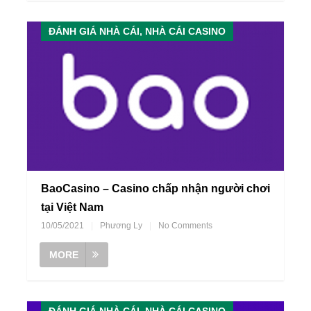
ĐÁNH GIÁ NHÀ CÁI, NHÀ CÁI CASINO
BaoCasino – Casino chấp nhận người chơi
tại Việt Nam
10/05/2021
|
Phương Ly
|
No Comments
MORE