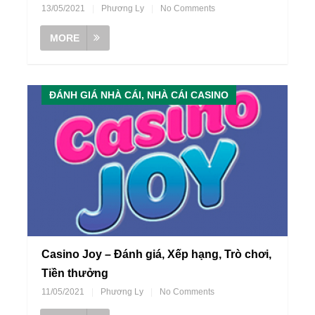
13/05/2021
|
Phương Ly
|
No Comments
MORE
ĐÁNH GIÁ NHÀ CÁI, NHÀ CÁI CASINO
Casino Joy – Đánh giá, Xếp hạng, Trò chơi,
Tiền thưởng
11/05/2021
|
Phương Ly
|
No Comments