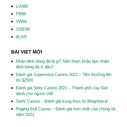
LIXI88
FB88
VWIN
ONE88
8LIVE
BÀI VIẾT MỚI
Nhận định bóng đá là gì? Nên tham khảo tips nhận
định bóng đá ở đâu?
Đánh giá Supernova Casino 2021 – Tiền thưởng lên
tới $2500
Đánh giá Sloty Casino 2021 – Thành phố của Slot
dành cho người Việt
SlotV Casino – Đánh giá trung thực từ Blognhacai
Raging Bull Casino – Đánh giá mới nhất của chúng tôi
năm 2021