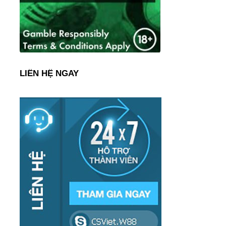
LIÊN HỆ NGAY