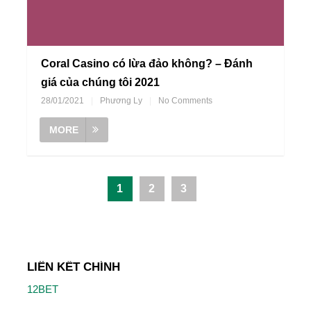
Coral Casino có lừa đảo không? – Đánh
giá của chúng tôi 2021
28/01/2021
|
Phương Ly
|
No Comments
MORE
1
2
3
LIÊN KẾT CHÍNH
12BET