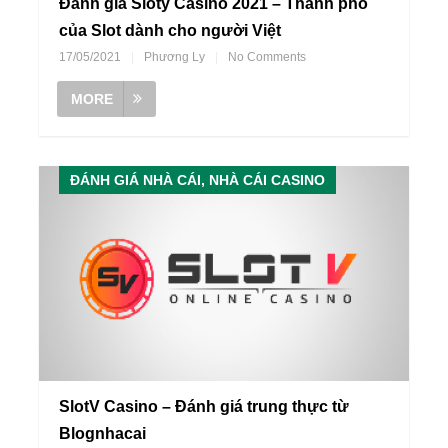
Đánh giá Sloty Casino 2021 – Thành phố
của Slot dành cho người Việt
17/05/2021
|
Phương Ly
|
No Comments
MORE
ĐÁNH GIÁ NHÀ CÁI, NHÀ CÁI CASINO
SlotV Casino – Đánh giá trung thực từ
Blognhacai