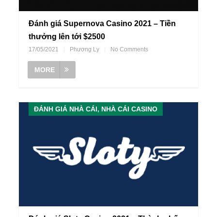
Đánh giá Supernova Casino 2021 – Tiền
thưởng lên tới $2500
17/05/2021
|
Phương Ly
|
No Comments
MORE
ĐÁNH GIÁ NHÀ CÁI, NHÀ CÁI CASINO