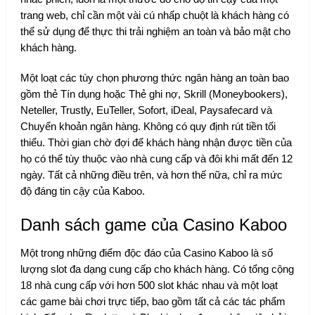
trang web, chỉ cần một vài cú nhấp chuột là khách hàng có
thể sử dụng để thực thi trải nghiệm an toàn và bảo mật cho
khách hàng.
Một loạt các tùy chọn phương thức ngân hàng an toàn bao
gồm thẻ Tín dụng hoặc Thẻ ghi nợ, Skrill (Moneybookers),
Neteller, Trustly, EuTeller, Sofort, iDeal, Paysafecard và
Chuyển khoản ngân hàng. Không có quy định rút tiền tối
thiểu. Thời gian chờ đợi để khách hàng nhận được tiền của
họ có thể tùy thuộc vào nhà cung cấp và đôi khi mất đến 12
ngày. Tất cả những điều trên, và hơn thế nữa, chỉ ra mức
độ đáng tin cậy của Kaboo.
Danh sách game của Casino Kaboo
Một trong những điểm độc đáo của Casino Kaboo là số
lượng slot đa dạng cung cấp cho khách hàng. Có tổng cộng
18 nhà cung cấp với hơn 500 slot khác nhau và một loạt
các game bài chơi trực tiếp, bao gồm tất cả các tác phẩm