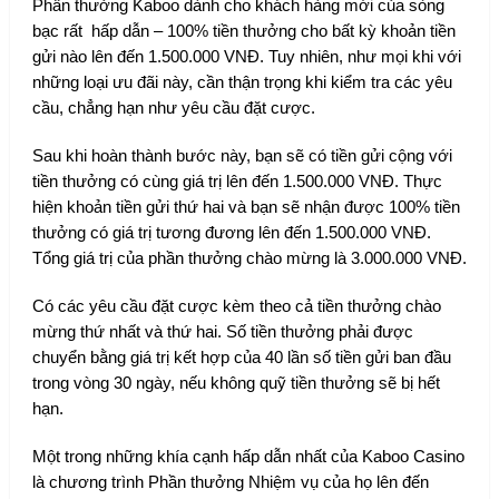
Phần thưởng Kaboo dành cho khách hàng mới của sòng
bạc rất hấp dẫn – 100% tiền thưởng cho bất kỳ khoản tiền
gửi nào lên đến 1.500.000 VNĐ. Tuy nhiên, như mọi khi với
những loại ưu đãi này, cần thận trọng khi kiểm tra các yêu
cầu, chẳng hạn như yêu cầu đặt cược.
Sau khi hoàn thành bước này, bạn sẽ có tiền gửi cộng với
tiền thưởng có cùng giá trị lên đến 1.500.000 VNĐ. Thực
hiện khoản tiền gửi thứ hai và bạn sẽ nhận được 100% tiền
thưởng có giá trị tương đương lên đến 1.500.000 VNĐ.
Tổng giá trị của phần thưởng chào mừng là 3.000.000 VNĐ.
Có các yêu cầu đặt cược kèm theo cả tiền thưởng chào
mừng thứ nhất và thứ hai. Số tiền thưởng phải được
chuyển bằng giá trị kết hợp của 40 lần số tiền gửi ban đầu
trong vòng 30 ngày, nếu không quỹ tiền thưởng sẽ bị hết
hạn.
Một trong những khía cạnh hấp dẫn nhất của Kaboo Casino
là chương trình Phần thưởng Nhiệm vụ của họ lên đến