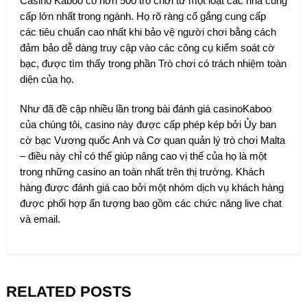
Casino Kaboo có hơn 500 trò chơi từ một loạt các nhà cung
cấp lớn nhất trong ngành. Họ rõ ràng cố gắng cung cấp
các tiêu chuẩn cao nhất khi bảo vệ người chơi bằng cách
đảm bảo dễ dàng truy cập vào các công cụ kiểm soát cờ
bạc, được tìm thấy trong phần Trò chơi có trách nhiệm toàn
diện của họ.
Như đã đề cập nhiều lần trong bài đánh giá casinoKaboo
của chúng tôi, casino này được cấp phép kép bởi Ủy ban
cờ bạc Vương quốc Anh và Cơ quan quản lý trò chơi Malta
– điều này chỉ có thể giúp nâng cao vị thế của họ là một
trong những casino an toàn nhất trên thị trường. Khách
hàng được đánh giá cao bởi một nhóm dịch vụ khách hàng
được phối hợp ấn tượng bao gồm các chức năng live chat
và email.
RELATED POSTS