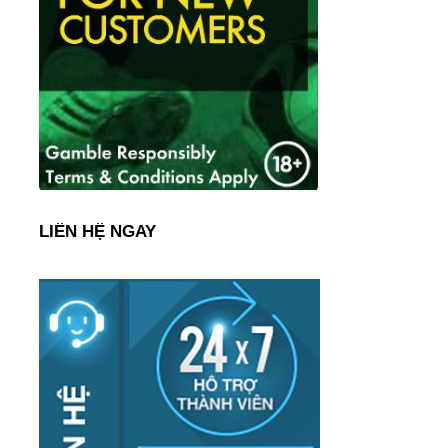
LIÊN HỆ NGAY