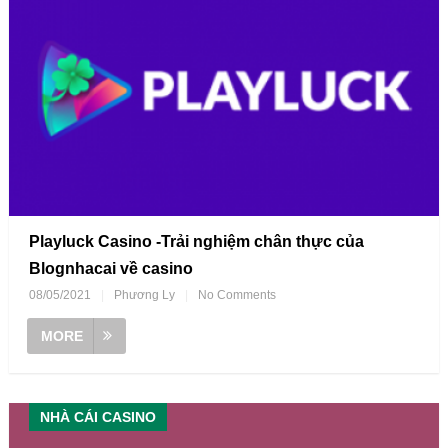
Playluck Casino -Trải nghiệm chân thực của
Blognhacai về casino
08/05/2021
|
Phương Ly
|
No Comments
MORE
NHÀ CÁI CASINO