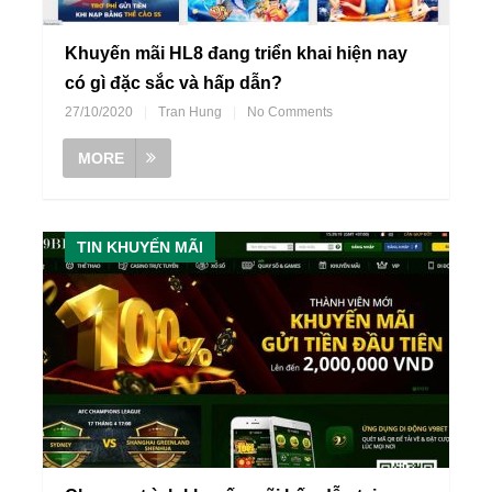
Khuyến mãi HL8 đang triển khai hiện nay
có gì đặc sắc và hấp dẫn?
27/10/2020
|
Tran Hung
|
No Comments
MORE
TIN KHUYẾN MÃI