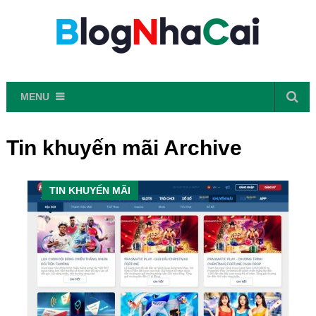
MENU
Tin khuyến mãi Archive
TIN KHUYẾN MÃI