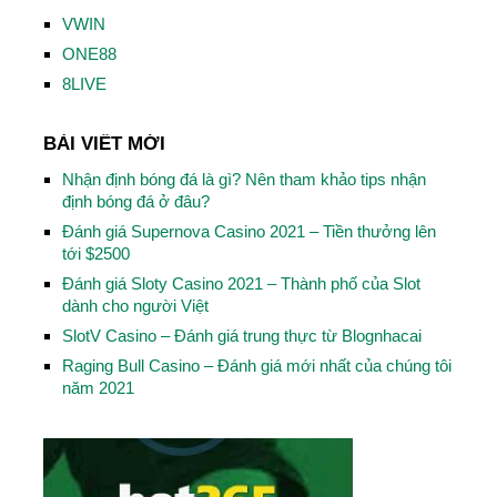
VWIN
ONE88
8LIVE
BÀI VIẾT MỚI
Nhận định bóng đá là gì? Nên tham khảo tips nhận
định bóng đá ở đâu?
Đánh giá Supernova Casino 2021 – Tiền thưởng lên
tới $2500
Đánh giá Sloty Casino 2021 – Thành phố của Slot
dành cho người Việt
SlotV Casino – Đánh giá trung thực từ Blognhacai
Raging Bull Casino – Đánh giá mới nhất của chúng tôi
năm 2021