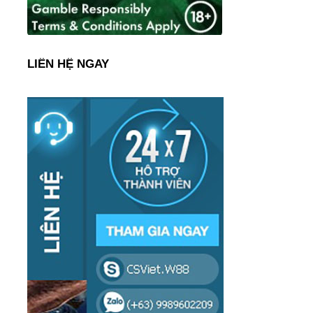
LIÊN HỆ NGAY