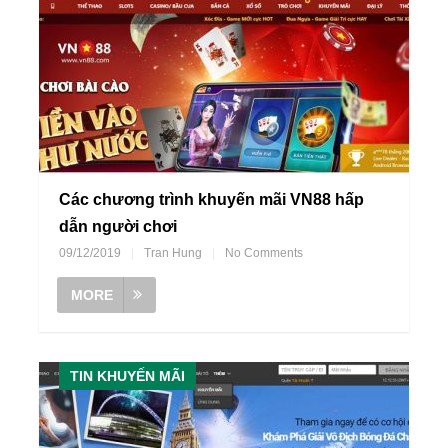
Các chương trình khuyến mãi VN88 hấp
dẫn người chơi
09/12/2019
|
Tran Hung
|
No Comments
MORE
TIN KHUYẾN MÃI