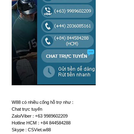
W88 có nhiều cổng hỗ trợ như :
Chat trực tuyến
Zalo/Viber : +63 9989602209
Hotline HCM : +84 844584288
Skype : CSViet.w88