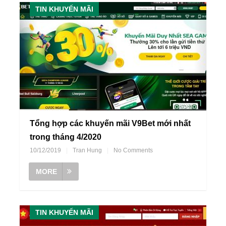
TIN KHUYẾN MÃI
Tổng hợp các khuyến mãi V9Bet mới nhất
trong tháng 4/2020
10/12/2019
|
Tran Hung
|
No Comments
MORE
TIN KHUYẾN MÃI