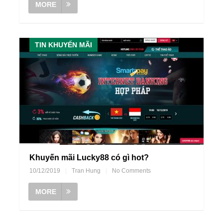
MORE
TIN KHUYẾN MÃI
Khuyến mãi Lucky88 có gì hot?
10/12/2019
|
Tran Hung
|
No Comments
MORE