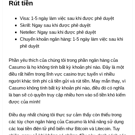
Rút tiền
Visa: 1-5 ngày làm việc sau khi được phê duyệt
Skrill: Ngay sau khi được phê duyệt
Neteller: Ngay sau khi được phê duyệt
Chuyển khoản ngân hàng: 1-5 ngày làm việc sau khi
phê duyệt
Phần yêu thích của chúng tôi trong phần ngân hàng của
Casumo là họ không tính bất kỳ khoản phí nào. Đây là một
điều rất hiếm trong lĩnh vực casino trực tuyến vì nhiều
người khác tính phí cả tiền gửi và rút tiền. May mắn thay, vì
Casumo không tính bất kỳ khoản phí nào, điều đó có nghĩa
là bạn sẽ có quyền truy cập nhiều hơn vào số tiền khó kiếm
được của mình!
Điều duy nhất chúng tôi thực sự cảm thấy còn thiếu trong
các tùy chọn ngân hàng của Casumo là khả năng sử dụng
các loại tiền điện tử phổ biến như Bitcoin và Litecoin. Tuy