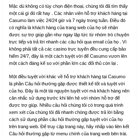
Mặc dù không có tùy chọn điện thoại, chúng tôi đã tìm thấy
một cái gì đó rất hay . Các nhân viên hỗ trợ khách hàng tại
Casumo làm việc 24/24 giờ và 7 ngày trong tuần. Điều đó
có nghĩa là khách hàng của trang web của họ sẽ nhận
được sự trợ giúp gần như ngay lập tức từ nhóm trò chuyện
trực tiếp và trả lời nhanh các câu hỏi qua email của họ . Vì
không phải tất cả các casino trực tuyến đều cung cấp bảo
hiểm 24/7, đây là một cách tuyệt vời để Casumo vươn lên
một cách đáng kể so với phần lớn các đối thủ còn lại .
Một điều tuyệt vời khác về hỗ trợ khách hàng tại Casumo
là phần Câu hỏi thường gặp được thiết kế tốt và tuyệt vời
của họ. Đây là một tài nguyên tuyệt vời mà khách hàng nên
cân nhắc sử dụng trước khi liên hệ với nhóm hỗ trợ để
được trợ giúp. Nhiều câu hỏi chúng tôi có trong quá trình
xem xét của chúng tôi đã nhanh chóng được trả lời bằng
cách sử dụng phần câu hỏi thường gặp tuyệt vời của họ
trên trang web. Để truy cập trang này, hãy nhấp vào liên kết
Câu hỏi thường gặp từ menu chính của trang web bên trái.