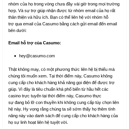
nhóm của họ trong vòng chưa đầy vài giờ trong mọi trường
hợp. Và sự trợ giúp nhận được từ nhóm email của họ rất
thân thiện và hữu ích. Bạn có thể liên hệ với nhóm hỗ
trợ qua email của Casumo bằng cách gửi email đến email
bên dưới:
Email hỗ trợ của Casumo:
hey@casumo.com
Thật không may, có một phương thức liên hệ bị thiếu mà
chúng tôi muốn xem. Tại thời điểm này, Casumo không
cung cấp cho khách hàng khả năng gọi điện để được trợ
giúp. Vì đây là tiêu chuẩn khá phổ biến từ hầu hết các
casino trực tuyến tại thời điểm này, Casumo thực
sự đang bỏ lỡ con thuyền khi không cung cấp tùy chọn liên
hệ này. Hy vọng rằng chúng ta sẽ sớm thấy họ thêm tính
năng này vào danh sách để cung cấp cho khách hàng của
họ sự linh hoạt liên hệ tuyệt vời.