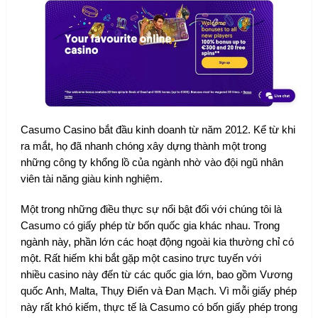
Casumo Casino bắt đầu kinh doanh từ năm 2012. Kể từ khi
ra mắt, họ đã
nhanh chóng xây dựng thành một trong
những công ty khổng lồ của ngành nhờ vào
đội ngũ nhân
viên
tài năng
giàu kinh nghiệm.
Một trong những điều thực sự nổi bật đối với chúng tôi là
Casumo có giấy phép từ bốn quốc gia khác nhau. Trong
ngành này, phần lớn các hoạt động ngoài kia thường chỉ có
một. Rất hiếm khi bắt gặp một casino trực tuyến với
nhiều casino này đến từ các quốc gia lớn, bao gồm Vương
quốc Anh, Malta, Thụy Điển và Đan Mạch. Vì mỗi giấy phép
này rất khó kiếm, thực tế là Casumo có bốn giấy phép trong