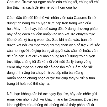
Casumo. Trước sự ngạc nhiên của chúng tôi, chúng tôi chỉ
tìm thấy hai cách để liên hệ với nhóm của họ.
Cách đầu tiên để liên hệ với nhân viên của Casumo là sử
dụng tính năng trò chuyện trực tiếp trên trang web của
họ . May mắn thay, thật dễ dàng để sử dụng phương pháp
này bằng cách chỉ cần nhấp vào liên kết Trò chuyện trực
tiếp từ bất kỳ trang web nào. Sau khi nhấp vào, bạn sẽ
được kết nối với một trong những nhân viên hỗ trợ xuất sắc
của họ, người sẽ giúp bạn giải quyết các câu hỏi hoặc vấn
đề của bạn. Bất cứ khi nào chúng tôi sử dụng trò chuyện
trực tiếp, chúng tôi đã kết nối với một đại lý trong vòng
chưa đầy một phút cho tất cả các lần thử. Đảm bảo sử
dụng tính năng trò chuyện trực tiếp nếu bạn đang
muốn nhanh chóng nhận được trợ giúp thay vì xử lý tình
trạng trì hoãn có thể xảy ra.
Nếu bạn không cần hỗ trợ ngay lập tức, hãy cân nhắc gửi
email đến nhóm dịch vụ khách hàng tại Casumo. Dựa trên
kinh nghiệm của chúng tôi, chúng tôi đã thấy phản hồi từ