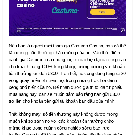
Nếu bạn là người mới tham gia Casumo Casino, bạn có thể
tận dụng phần thưởng chào mừng của họ. Vào thời điểm
đánh giá Casumo của chúng tôi, ưu đãi hiện tại đã cung cấp
cho khách hàng 100% trùng khớp, tương đương với khoản
tiền thưởng lên đến £300. Trên hết, họ cũng đang tung ra 20
vòng quay miễn phí trên một trong những trò chơi đánh
xèng phổ biến của họ. Để nhận được giá trị tối đa từ phiếu
mua hàng này, bạn sẽ muốn đảm bảo rằng bạn gửi £300
trở lên cho khoản tiền gửi tài khoản ban đầu của mình.
Thật không may, số tiền thưởng này không được mong
muốn khi so sánh nó với các khoản tiền thưởng chào
mừng khác trong ngành công nghiệp sòng bạc trực
tuyến. Chúng ta đã từng thấy các khoản tiền thưởng chào