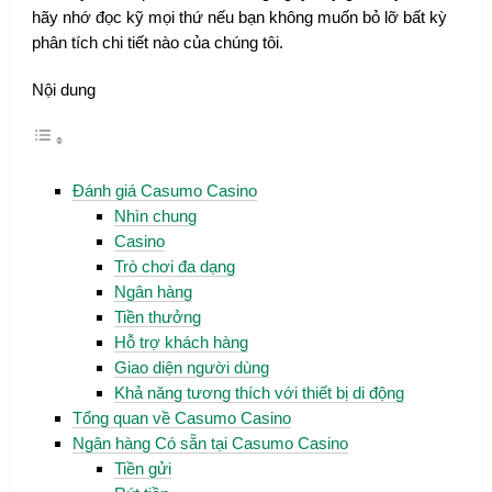
hãy nhớ đọc kỹ mọi thứ nếu bạn không muốn bỏ lỡ bất kỳ
phân tích chi tiết nào của chúng tôi.
Nội dung
Đánh giá Casumo Casino
Nhìn chung
Casino
Trò chơi đa dạng
Ngân hàng
Tiền thưởng
Hỗ trợ khách hàng
Giao diện người dùng
Khả năng tương thích với thiết bị di động
Tổng quan về Casumo Casino
Ngân hàng Có sẵn tại Casumo Casino
Tiền gửi