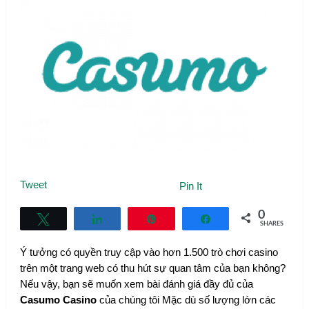
Tweet
Pin It
0
Tweet
Share
Pin
Share
SHARES
Ý tưởng có quyền truy cập vào hơn 1.500 trò chơi casino
trên một trang web có thu hút sự quan tâm của bạn không?
Nếu vậy, bạn sẽ muốn xem bài đánh giá đầy đủ của
Casumo Casino
của chúng tôi Mặc dù số lượng lớn các