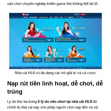
sân chơi chuyên nghiệp khiến game thủ không thể bỏ lỡ.
Nhà cái HL8 có đa dạng các trò giải trí và cá cược
Nạp rút tiền linh hoạt, dễ chơi, dễ
trúng
Lý do thứ ba trong
5 lý do nên chơi tại nhà cái HL8
đó
chính là nhà cái này cho phép người chơi nạp tiền và rút