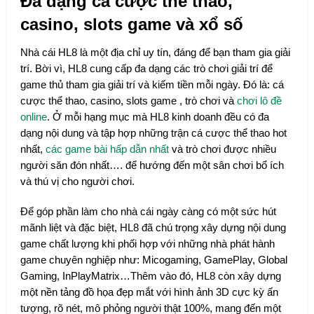
Đa dạng cá cược thể thao,
casino, slots game và xổ số
Nhà cái HL8 là một địa chỉ uy tín, đáng để bạn tham gia giải
trí. Bời vì, HL8 cung cấp đa dạng các trò chơi giải trí để
game thủ tham gia giải trí và kiếm tiền mỗi ngày. Đó là: cá
cược thể thao, casino, slots game , trò chơi và
chơi lô đề
online
. Ở mỗi hạng mục mà HL8 kinh doanh đều có đa
dạng nội dung và tập hợp những trận cá cược thể thao hot
nhất,
các game bài hấp dẫn nhất
và trò chơi được nhiều
người săn đón nhất…. để hướng đến một sân chơi bổ ích
và thú vị cho người chơi.
Để góp phần làm cho nhà cái ngày càng có một sức hút
mãnh liệt và đặc biệt, HL8 đã chú trọng xây dựng nội dung
game chất lượng khi phối hợp với những nhà phát hành
game chuyên nghiệp như: Micogaming, GamePlay, Global
Gaming, InPlayMatrix…Thêm vào đó, HL8 còn xây dựng
một nền tảng đồ họa đẹp mắt với hình ảnh 3D cực kỳ ấn
tượng, rõ nét, mô phỏng người thật 100%, mang đến một