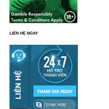
LIÊN HỆ NGAY