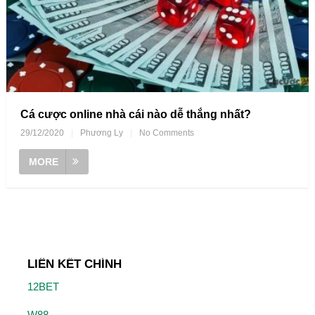
Cá cược online nhà cái nào dễ thắng nhất?
29/12/2020
|
Phương Ly
|
No Comments
MORE
LIÊN KẾT CHÍNH
12BET
W88