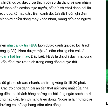
a chỉ đặt cược được ưa thích bởi sự đa dạng về sản phẩm
ể thao đến casino trực tuyến, bất cứ trò chơi đánh bài ăn
cược cực kỳ hấp dẫn. Bên cạnh đó, 188BET còn ghi điểm
g thích với nhiều dòng máy khác nhau, mang đến cho người
s nên
nha cai uy tin FB88
luôn được đánh giá cao bởi trách
động tại Việt Nam được một vài năm nhưng nhà cái đã
 dẫn nhất hiện nay
. Đặc biệt, FB88 là địa chỉ duy nhất cung
g vốn rất được ưa thích trong cộng đồng cược thủ.
c độ giao dịch cực nhanh, chỉ trong vòng từ 15-30 phút,
Các trò chơi đánh bài ăn tiền thật nổi tiếng nhất của nhà
ng đến cho khách hàng những cơ hội tăng ngân sách chơi,
g hấp dẫn, lên tới hàng triệu đồng. Ngoài ra là những giải
i thưởng có thể đạt hàng trăm triệu đồng.