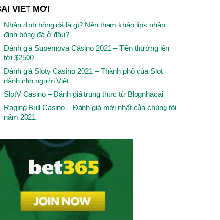
ÀI VIẾT MỚI
Nhận định bóng đá là gì? Nên tham khảo tips nhận
định bóng đá ở đâu?
Đánh giá Supernova Casino 2021 – Tiền thưởng lên
tới $2500
Đánh giá Sloty Casino 2021 – Thành phố của Slot
dành cho người Việt
SlotV Casino – Đánh giá trung thực từ Blognhacai
Raging Bull Casino – Đánh giá mới nhất của chúng tôi
năm 2021