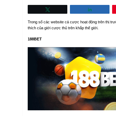
Tweet
Share
Trong số các website cá cược hoạt động trên thị trư
thích của giới cược thủ trên khắp thế giới.
188BET