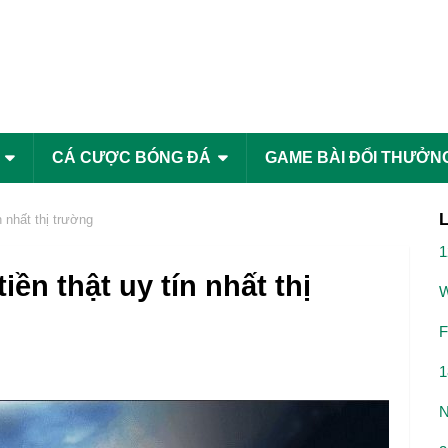
CÁ CƯỢC BÓNG ĐÁ
GAME BÀI ĐỔI THƯỞN
L
n nhất thị trường
iền thật uy tín nhất thị
N