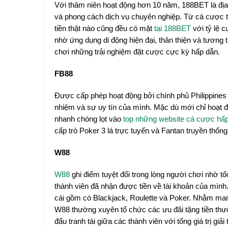
Với thâm niên hoạt động hơn 10 năm, 188BET là đị
và phong cách dịch vụ chuyên nghiệp. Từ cá cược th
tiền thật nào cũng đều có mặt
tại 188BET
với tỷ lệ 
nhờ ứng dụng di động hiện đại, thân thiện và tươn
chơi những trải nghiệm đặt cược cực kỳ hấp dẫn.
FB88
Được cấp phép hoạt động bởi chính phủ Philippine
nhiệm và sự uy tín của mình. Mặc dù mới chỉ hoạt 
nhanh chóng lọt vào
top những website cá cược hấp
cấp trò Poker 3 lá trực tuyến và Fantan truyền thốn
W88
W88
ghi điểm tuyệt đối trong lòng người chơi nhờ tố
thành viên đã nhận được tiền về tài khoản của mình. 
cái gồm có Blackjack, Roulette và Poker. Nhằm ma
W88 thường xuyên tổ chức các ưu đãi tặng tiền thưởn
đấu tranh tài giữa các thành viên với tổng giá trị giả