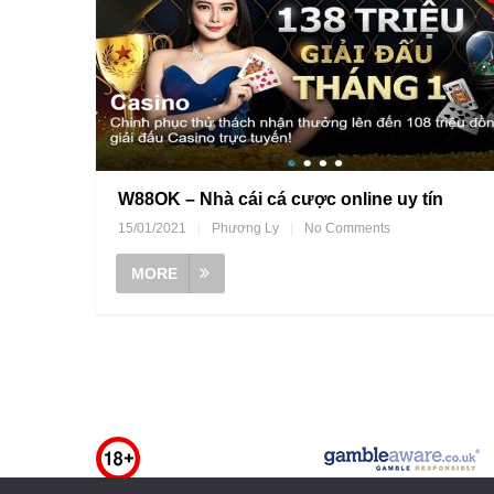
W88OK – Nhà cái cá cược online uy tín
15/01/2021
|
Phương Ly
|
No Comments
MORE