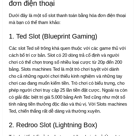
đơn điện thoại
Dưới đây là một số slot thanh toán bằng hóa đơn điện thoại
mà bạn có thể tham khảo:
1. Ted Slot (Blueprint Gaming)
Các slot Ted sẽ trông khá quen thuộc với các game thủ với
cách bố trí cơ bản. Slot có 20 dòng trả cố định và người
chơi có thể chọn trong số nhiều loại cược từ 20p đến 200
bảng. Slots machines Ted là một trò chơi tuyệt vời dành
cho cả những người chơi thiếu kinh nghiệm và những tay
chơi cao đang muốn kiếm tiền. Trò chơi có biểu trưng, ​​cho
phép người chơi truy cập 25 lần tiền đặt cược. Ngoài ra còn
có giải đặc biệt trị giá 5.000 bảng Anh Ted cũng như một số
tính năng tiền thưởng độc đáo và thú vị. Với Slots machines
Ted, chiến thắng rất dễ dàng và thường xuyên.
2. Redroo Slot (Lightning Box)