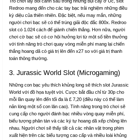
Trò chơi lấy bối cảnh sâu trong những bụi cây ở Úc, slot
Redroo mang đến cho các tay bạc trải nghiệm những điều
kỳ diệu của thiên nhiên. Đặc biệt, nếu may mắn, những
người chơi bạc sẽ có thể trúng giải độc đắc 800x. Redroo
slot có 1.024 cách để giành chiến thắng. Hơn nữa, người
chơi cờ bạc sẽ có cơ hội hưởng lợi từ một số tiền thưởng
với tính năng trò chơi quay vòng miễn phí mang lại chiến
thắng hoang dã có giá trị lên đến x27 so với giá trị thanh
toán thông thường.
3. Jurassic World Slot (Microgaming)
Những con bạc yêu thích khủng long sẽ thích slot Jurassic
World với đồ họa tuyệt vời. Cược bắt đầu chỉ từ 30p cho
mỗi lần quay lên đến tối đa là £ 7,20 (điều này có thể làm
nản lòng một số con lăn cao). Tính năng trong trò chơi sẽ
cung cấp cho người đánh bạc nhiều vòng quay miễn phí,
biểu tượng phân tán và các ký tự hoang dã xếp chồng lên
nhau. Người chơi sẽ thấy tất cả các nhân vật trong phim
xuất hiện trên các biểu tượng cao cấp và nhiều loài khủng