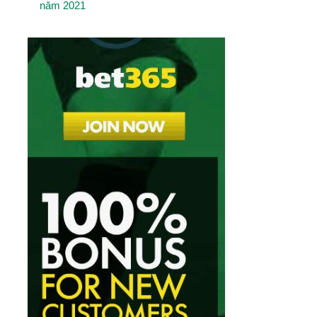
năm 2021