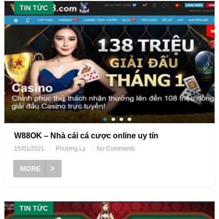
TIN TỨC
W88OK – Nhà cái cá cược online uy tín
15/01/2021
|
Phương Ly
|
No Comments
MORE
TIN TỨC