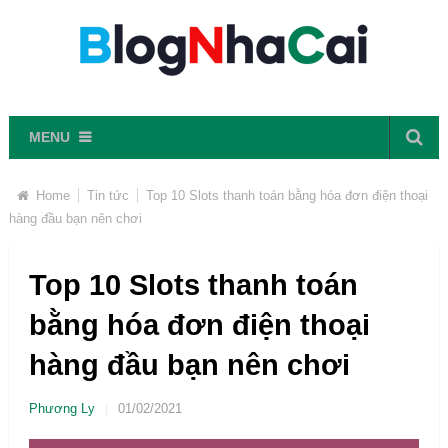
MENU
Home
Tin tức
Top 10 Slots thanh toán bằng hóa đơn điện thoại
hàng đầu bạn nên chơi
Top 10 Slots thanh toán
bằng hóa đơn điện thoại
hàng đầu bạn nên chơi
Phương Ly
|
01/02/2021