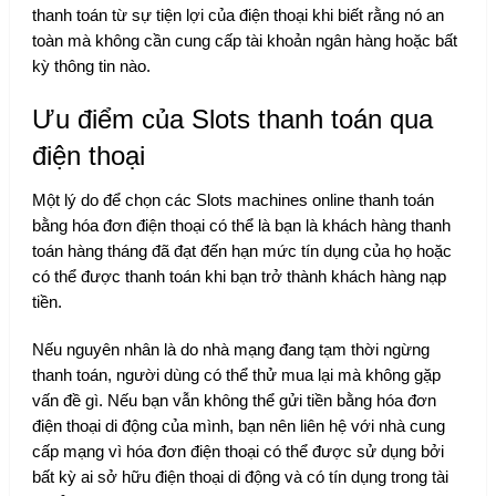
thanh toán từ sự tiện lợi của điện thoại khi biết rằng nó an
toàn mà không cần cung cấp tài khoản ngân hàng hoặc bất
kỳ thông tin nào.
Ưu điểm của Slots thanh toán qua
điện thoại
Một lý do để chọn các Slots machines online thanh toán
bằng hóa đơn điện thoại có thể là bạn là khách hàng thanh
toán hàng tháng đã đạt đến hạn mức tín dụng của họ hoặc
có thể được thanh toán khi bạn trở thành khách hàng nạp
tiền.
Nếu nguyên nhân là do nhà mạng đang tạm thời ngừng
thanh toán, người dùng có thể thử mua lại mà không gặp
vấn đề gì. Nếu bạn vẫn không thể gửi tiền bằng hóa đơn
điện thoại di động của mình, bạn nên liên hệ với nhà cung
cấp mạng vì hóa đơn điện thoại có thể được sử dụng bởi
bất kỳ ai sở hữu điện thoại di động và có tín dụng trong tài