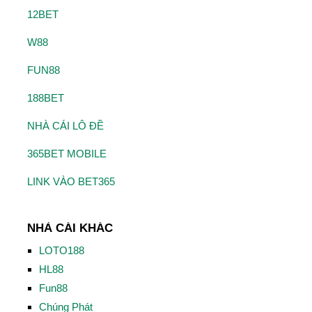
12BET
W88
FUN88
188BET
NHÀ CÁI LÔ ĐỀ
365BET MOBILE
LINK VÀO BET365
NHÀ CÁI KHÁC
LOTO188
HL88
Fun88
Chúng Phát