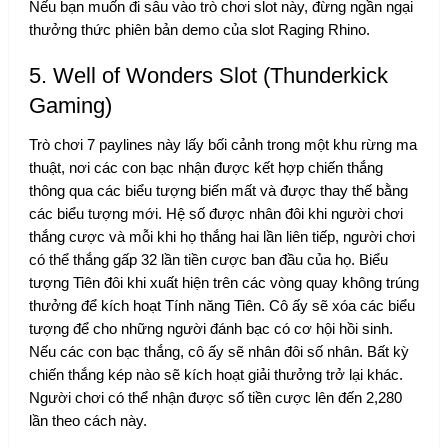
Nếu bạn muốn đi sâu vào trò chơi slot này, đừng ngần ngại
thưởng thức phiên bản demo của slot Raging Rhino.
5. Well of Wonders Slot (Thunderkick
Gaming)
Trò chơi 7 paylines này lấy bối cảnh trong một khu rừng ma
thuật, nơi các con bạc nhận được kết hợp chiến thắng
thông qua các biểu tượng biến mất và được thay thế bằng
các biểu tượng mới. Hệ số được nhân đôi khi người chơi
thắng cược và mỗi khi họ thắng hai lần liên tiếp, người chơi
có thể thắng gấp 32 lần tiền cược ban đầu của họ. Biểu
tượng Tiên đôi khi xuất hiện trên các vòng quay không trúng
thưởng để kích hoạt Tính năng Tiên. Cô ấy sẽ xóa các biểu
tượng để cho những người đánh bạc có cơ hội hồi sinh.
Nếu các con bạc thắng, cô ấy sẽ nhân đôi số nhân. Bất kỳ
chiến thắng kép nào sẽ kích hoạt giải thưởng trở lại khác.
Người chơi có thể nhận được số tiền cược lên đến 2,280
lần theo cách này.