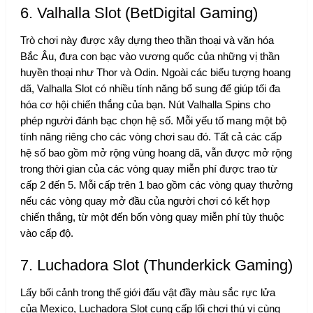
6. Valhalla Slot (BetDigital Gaming)
Trò chơi này được xây dựng theo thần thoại và văn hóa
Bắc Âu, đưa con bạc vào vương quốc của những vị thần
huyền thoại như Thor và Odin. Ngoài các biểu tượng hoang
dã, Valhalla Slot có nhiều tính năng bổ sung để giúp tối đa
hóa cơ hội chiến thắng của bạn. Nút Valhalla Spins cho
phép người đánh bạc chọn hệ số. Mỗi yếu tố mang một bộ
tính năng riêng cho các vòng chơi sau đó. Tất cả các cấp
hệ số bao gồm mở rộng vùng hoang dã, vẫn được mở rộng
trong thời gian của các vòng quay miễn phí được trao từ
cấp 2 đến 5. Mỗi cấp trên 1 bao gồm các vòng quay thưởng
nếu các vòng quay mở đầu của người chơi có kết hợp
chiến thắng, từ một đến bốn vòng quay miễn phí tùy thuộc
vào cấp độ.
7. Luchadora Slot (Thunderkick Gaming)
Lấy bối cảnh trong thế giới đấu vật đầy màu sắc rực lửa
của Mexico, Luchadora Slot cung cấp lối chơi thú vị cùng