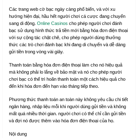
Các trang web cờ bạc ngày càng phổ biến, và với xu
hướng hiện đại, hầu hết người chơi cá cược đang chuyển
sang di động.
Online Casinos
cho phép người chơi đánh
bạc sử dụng hình thức trả tiền mới bằng hóa đơn điện thoại
với sự cộng tác chặt chẽ, cho phép người dùng thưởng
thức các trò chơi đánh bạc khi đang di chuyển và dễ dàng
gửi tiền trong vòng vài giây.
Thanh toán bằng hóa đơn điện thoại làm cho nó hiệu quả
mà không phải lo lắng về bảo mật và nó cho phép người
chơi bạc có thể trì hoãn thanh toán một cách hiệu quả cho
đến khi hóa đơn đến hạn vào tháng tiếp theo.
Phương thức thanh toán an toàn này không yêu cầu chi tiết
ngân hàng, nhập liệu mỗi khi người dùng gửi tiền và không
mất quá nhiều thời gian. người chơi có thể chỉ cần gửi tiền
và đợi nó được thêm vào hóa đơn điện thoại của họ.
Nội dung