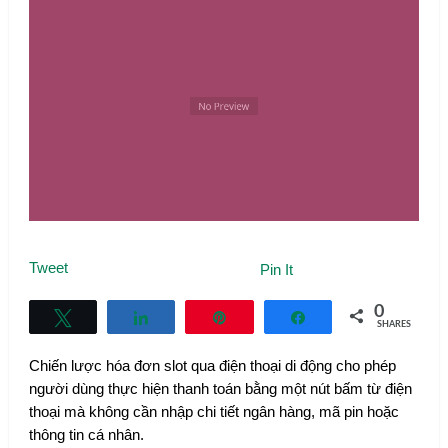
Tweet
Pin It
0
Tweet
Share
Pin
Share
SHARES
Chiến lược hóa đơn slot qua điện thoại di động cho phép
người dùng thực hiện thanh toán bằng một nút bấm từ điện
thoại mà không cần nhập chi tiết ngân hàng, mã pin hoặc
thông tin cá nhân.