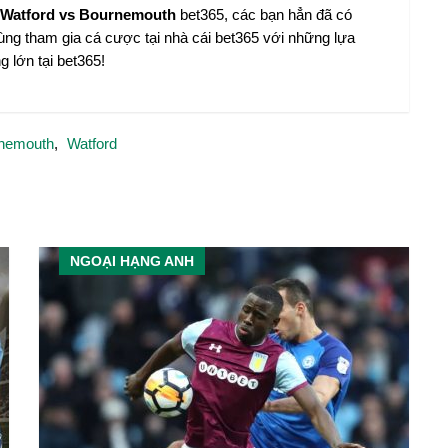
 Watford vs Bournemouth
bet365, các bạn hẳn đã có
Cùng tham gia cá cược tại nhà cái bet365 với những lựa
 lớn tại bet365!
rnemouth
,
Watford
NGOẠI HẠNG ANH