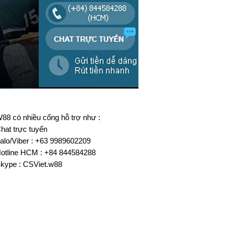
88 có nhiều cổng hỗ trợ như :
hat trực tuyến
alo/Viber : +63 9989602209
otline HCM : +84 844584288
kype : CSViet.w88