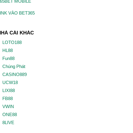
365BET MOBILE
INK VÀO BET365
HÀ CÁI KHÁC
LOTO188
HL88
Fun88
Chúng Phát
CASINO889
UCW18
LIXI88
FB88
VWIN
ONE88
8LIVE