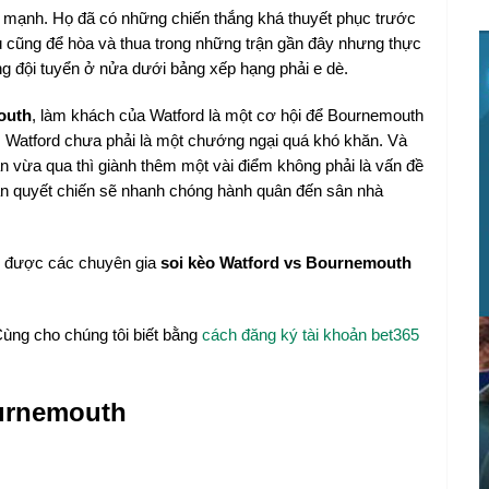
ủ mạnh. Họ đã có những chiến thắng khá thuyết phục trước
 cũng để hòa và thua trong những trận gần đây nhưng thực
 đội tuyển ở nửa dưới bảng xếp hạng phải e dè.
outh
, làm khách của Watford là một cơ hội để Bournemouth
h, Watford chưa phải là một chướng ngại quá khó khăn. Và
ận vừa qua thì giành thêm một vài điểm không phải là vấn đề
hần quyết chiến sẽ nhanh chóng hành quân đến sân nhà
ng được các chuyên gia
soi kèo Watford vs Bournemouth
ùng cho chúng tôi biết bằng
cách đăng ký tài khoản bet365
ournemouth