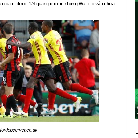
 Hiện đã đi được 1/4 quãng đường nhưng Watford vẫn chưa
fordobserver.co.uk