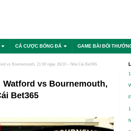
CÁ CƯỢC BÓNG ĐÁ
GAME BÀI ĐỔI THƯỞN
L
ford vs Bournemouth, 21:00 ngày 26/10 – Nhà Cái Bet365
: Watford vs Bournemouth,
Cái Bet365
N