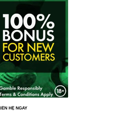
LIÊN HỆ NGAY