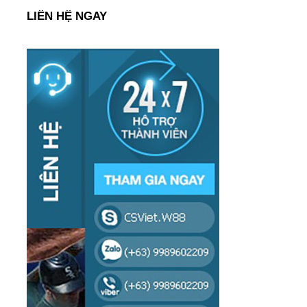
LIÊN HỆ NGAY