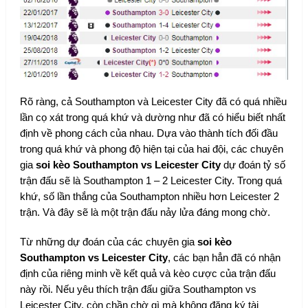
Rõ ràng, cả Southampton và Leicester City đã có quá nhiều
lần cọ xát trong quá khứ và dường như đã có hiểu biết nhất
định về phong cách của nhau. Dựa vào thành tích đối đầu
trong quá khứ và phong độ hiện tại của hai đội, các chuyên
gia
soi kèo Southampton vs Leicester City
dự đoán tỷ số
trận đấu sẽ là Southampton 1 – 2 Leicester City. Trong quá
khứ, số lần thắng của Southampton nhiều hơn Leicester 2
trận. Và đây sẽ là một trận đấu nảy lửa đáng mong chờ.
Từ những dự đoán của các chuyên gia
soi kèo
Southampton vs Leicester City
, các bạn hẳn đã có nhận
định của riêng minh về kết quả và kèo cược của trận đấu
này rồi. Nếu yêu thích trận đấu giữa Southampton vs
Leicester City, còn chần chờ gì mà không đăng ký tài