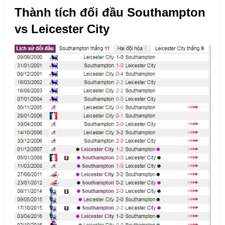
Thành tích đối đầu Southampton
vs Leicester City