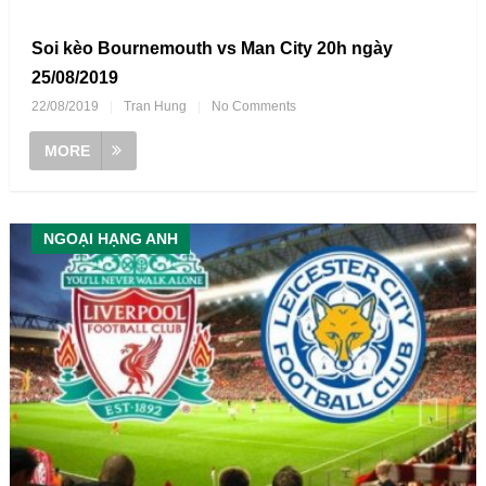
Soi kèo Bournemouth vs Man City 20h ngày
25/08/2019
22/08/2019
|
Tran Hung
|
No Comments
MORE
NGOẠI HẠNG ANH