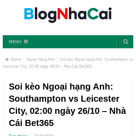
MENU
Home
Ngoại Hạng Anh
Soi kèo Ngoại hạng Anh: Southampton vs
Leicester City, 02:00 ngày 26/10 – Nhà Cái Bet365
Soi kèo Ngoại hạng Anh:
Southampton vs Leicester
City, 02:00 ngày 26/10 – Nhà
Cái Bet365