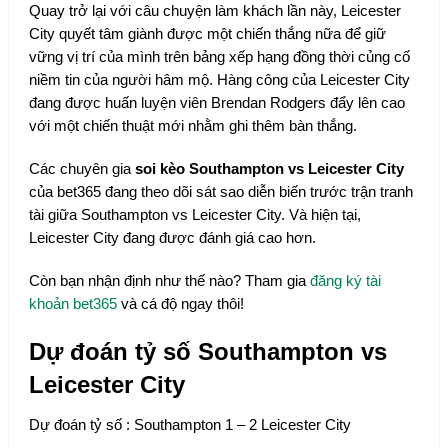
Quay trở lại với câu chuyện làm khách lần này, Leicester
City quyết tâm giành được một chiến thắng nữa để giữ
vững vị trí của mình trên bảng xếp hạng đồng thời củng cố
niềm tin của người hâm mộ. Hàng công của Leicester City
đang được huấn luyện viên Brendan Rodgers đẩy lên cao
với một chiến thuật mới nhằm ghi thêm bàn thắng.
Các chuyên gia
soi kèo Southampton vs Leicester City
của bet365 đang theo dõi sát sao diễn biến trước trận tranh
tài giữa Southampton vs Leicester City. Và hiện tại,
Leicester City đang được đánh giá cao hơn.
Còn bạn nhận định như thế nào? Tham gia
đăng ký tài
khoản bet365
và cá độ ngay thôi!
Dự đoán tỷ số Southampton vs
Leicester City
Dự đoán tỷ số : Southampton 1 – 2 Leicester City