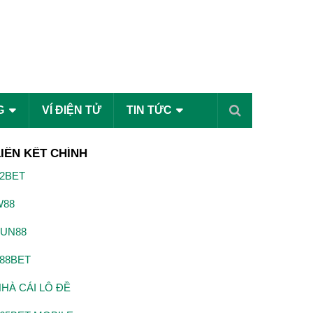
G
VÍ ĐIỆN TỬ
TIN TỨC
IÊN KẾT CHÍNH
12BET
W88
FUN88
188BET
HÀ CÁI LÔ ĐỀ