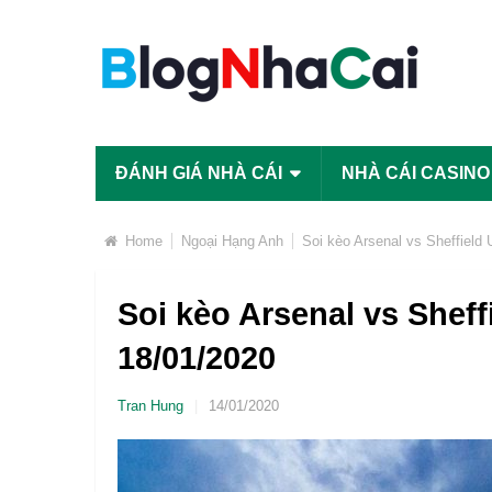
ĐÁNH GIÁ NHÀ CÁI
NHÀ CÁI CASINO
Home
Ngoại Hạng Anh
Soi kèo Arsenal vs Sheffield
Soi kèo Arsenal vs Sheff
18/01/2020
Tran Hung
|
14/01/2020