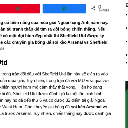
B
0
Pin
Share
SHARES
óng có tiềm năng của mùa giải Ngoại hạng Anh năm nay.
n tài tranh thấp để tìm ra đội bóng chiến thắng. Nếu
 có một đội hình đẹp nhất thì Sheffield Utd được kỳ
 các chuyên gia bóng đá soi kèo Arsenal vs Sheffield
ất.
Utd
trong trận đối đầu với Sheffield Utd lần này sẽ diễn ra vào
ủa mùa giải. Tuy nhiên, trong trận đá với MU vừa qua với
l khiến người ham mộ cảm thấy thất vọng. Hiện họ đang
hi đó, Sheffield Utd được đánh giá là một tân binh bình
ện nay họ đã xếp thứ 6 và có được 32 điểm tại giải Ngoại
ớc West Ham. Các chuyên gia bóng đá
soi kèo Arsenal vs
ua trước Arsenal. Tuy nhiên, chiến thắng này được đánh giá