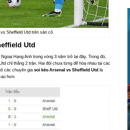
vs Sheffield Utd trên sân cỏ
effield Utd
ải Ngoại Hạng Anh trong vòng 3 năm trở lại đây. Trong đó,
 Utd chỉ thắng 2 trận. Hai đội chưa từng để hòa nhau tại các
 tỏ các chuyên gia
soi kèo Arsenal vs Sheffield Utd
là
cao hơn.