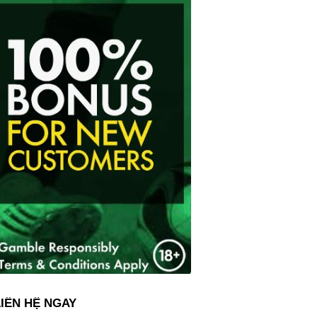
LIÊN HỆ NGAY