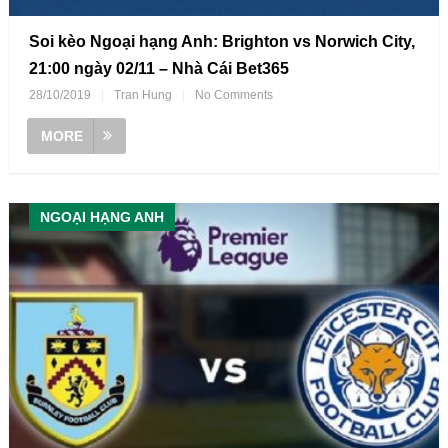
Soi kèo Ngoại hạng Anh: Brighton vs Norwich City,
21:00 ngày 02/11 – Nhà Cái Bet365
28/10/2019
|
Tran Hung
|
No Comments
MORE
NGOẠI HẠNG ANH