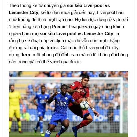
Theo thống kê từ chuyên gia
soi kèo Liverpool vs
Leicester City
, kể từ đầu mùa giải đến nay, Liverpool hầu
như không để thua một trận nào. Họ liên tục đứng ở vị trí số
1 trên bảng xếp hạng Premier League và ngày càng khiến
người hâm mộ
soi kèo Liverpool vs Leicester City
tin
rằng họ sẽ đoạt cúp vô địch mặc dù vẫn còn một chặng
đường rất dài phía trước. Các cầu thủ Liverpool đã xây
dựng được một phong độ đỉnh cao mà có lẽ không đội bóng
nào trong giải có thể vượt qua được.