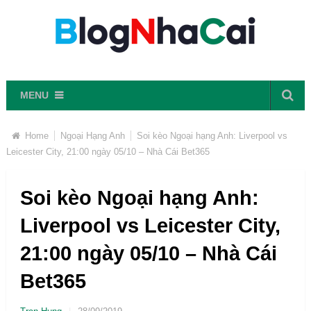
MENU
Home
Ngoại Hạng Anh
Soi kèo Ngoại hạng Anh: Liverpool vs
Leicester City, 21:00 ngày 05/10 – Nhà Cái Bet365
Soi kèo Ngoại hạng Anh:
Liverpool vs Leicester City,
21:00 ngày 05/10 – Nhà Cái
Bet365