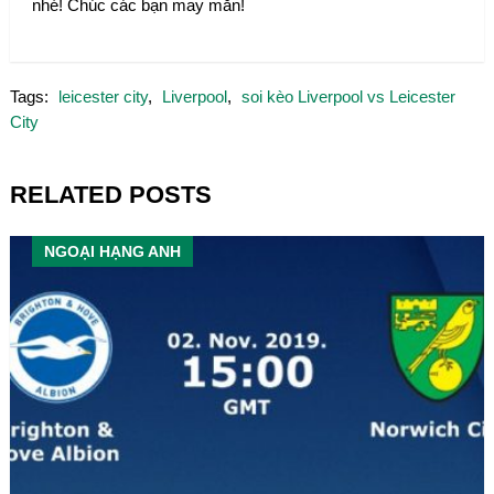
nhé! Chúc các bạn may mắn!
Tags:
leicester city
,
Liverpool
,
soi kèo Liverpool vs Leicester
City
RELATED POSTS
NGOẠI HẠNG ANH