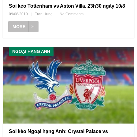
Soi kèo Tottenham vs Aston Villa, 23h30 ngày 10/8
09/08/2019
|
Tran Hung
|
No Comments
MORE
NGOẠI HẠNG ANH
Soi kèo Ngoại hạng Anh: Crystal Palace vs