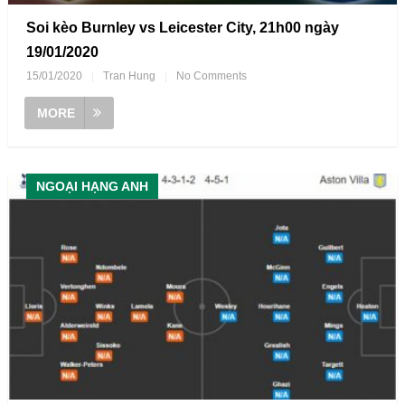
Soi kèo Burnley vs Leicester City, 21h00 ngày
19/01/2020
15/01/2020
|
Tran Hung
|
No Comments
MORE
NGOẠI HẠNG ANH