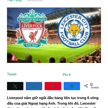
Tran Hung
|
28/09/2019
Tweet
Pin It
0
Tweet
Share
Pin
Share
SHARES
Liverpool nắm giữ ngôi đầu bảng liên tục trong 6 vòng
đầu của giải Ngoại hạng Anh. Trong khi đó, Leicester