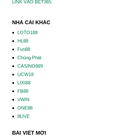
LINK VÀO BET365
NHÀ CÁI KHÁC
LOTO188
HL88
Fun88
Chúng Phát
CASINO889
UCW18
LIXI88
FB88
VWIN
ONE88
8LIVE
BÀI VIẾT MỚI