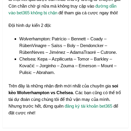
Còn chần chờ gì nữa mà không truy cập vào
đường dẫn
vào bet365 không bị chặn
để tham gia cá cược ngay thôi!
Đội hình dự kiến 2 đội:
Wolverhampton: Patrício – Bennett – Coady –
RúbenVinagre – Saïss – Boly – Dendoncker –
RúbenNeves – Jiménez – AdamaTraoré – Cutrone.
Chelsea: Kepa – Azpilicueta – Tomor – Barkley –
Kovačić – Jorginho – Zouma – Emerson – Mount –
Pulisic – Abraham.
Trên đây là những nhận định mới nhất của chuyên gia
soi
kèo Wolverhampton vs Chelsea
. Các bạn cũng có thể trổ
tài dự đoán cùng chúng tôi để thử vận may của mình.
Nhưng trước hết, đừng quên
đăng ký tài khoản bet365
để
đặt cược nhé!