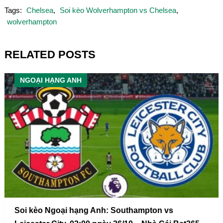
Tags:
Chelsea
,
Soi kèo Wolverhampton vs Chelsea
,
wolverhampton
RELATED POSTS
NGOẠI HẠNG ANH
Soi kèo Ngoại hạng Anh: Southampton vs