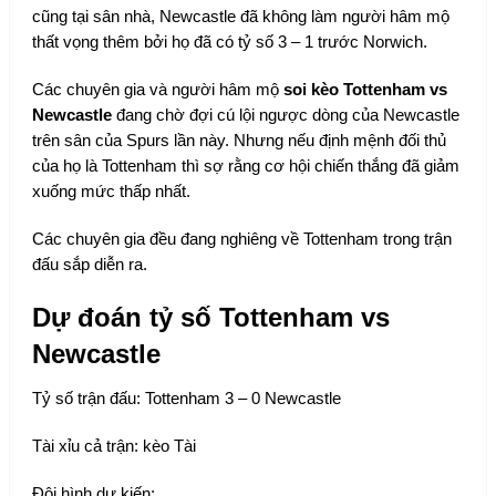
cũng tại sân nhà, Newcastle đã không làm người hâm mộ
thất vọng thêm bởi họ đã có tỷ số 3 – 1 trước Norwich.
Các chuyên gia và người hâm mộ
soi kèo Tottenham vs
Newcastle
đang chờ đợi cú lội ngược dòng của Newcastle
trên sân của Spurs lần này. Nhưng nếu định mệnh đối thủ
của họ là Tottenham thì sợ rằng cơ hội chiến thắng đã giảm
xuống mức thấp nhất.
Các chuyên gia đều đang nghiêng về Tottenham trong trận
đấu sắp diễn ra.
Dự đoán tỷ số Tottenham vs
Newcastle
Tỷ số trận đấu: Tottenham 3 – 0 Newcastle
Tài xỉu cả trận: kèo Tài
Đội hình dự kiến: