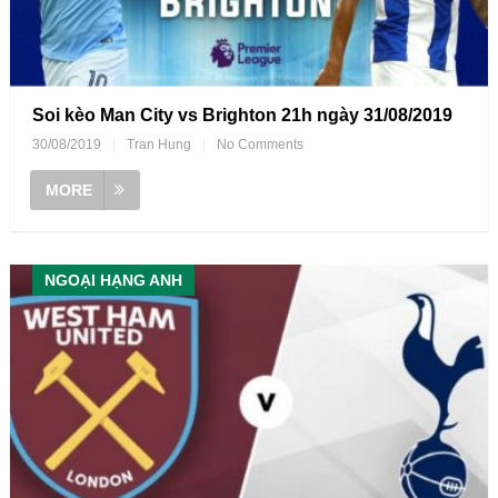
Soi kèo Man City vs Brighton 21h ngày 31/08/2019
30/08/2019
|
Tran Hung
|
No Comments
MORE
NGOẠI HẠNG ANH