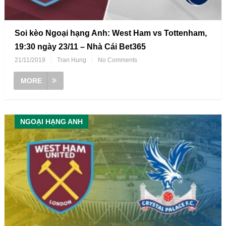
Soi kèo Ngoại hạng Anh: West Ham vs Tottenham,
19:30 ngày 23/11 – Nhà Cái Bet365
21/11/2019
|
Tran Hung
|
No Comments
MORE
NGOẠI HẠNG ANH