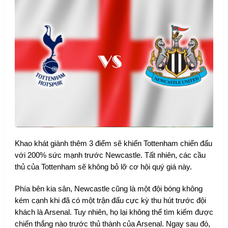
Khao khát giành thêm 3 điểm sẽ khiến Tottenham chiến đấu
với 200% sức mạnh trước Newcastle. Tất nhiên, các cầu
thủ của Tottenham sẽ không bỏ lỡ cơ hội quý giá này.
Phía bên kia sân, Newcastle cũng là một đội bóng không
kém cạnh khi đã có một trận đấu cực kỳ thu hút trước đội
khách là Arsenal. Tuy nhiên, họ lại không thể tìm kiếm được
chiến thắng nào trước thủ thành của Arsenal. Ngay sau đó,