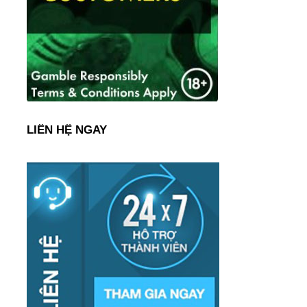
LIÊN HỆ NGAY