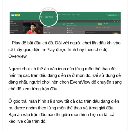
– Play để bắt đầu cá độ. Đối với người chơi lần đầu khi vào
sẽ thấy giao diện In-Play được trình bày theo chế độ
Overview.
Người chơi có thể ấn vào icon của từng môn thể thao để
hiển thị các trận đấu đang diễn ra ở môn đó. Để sử dụng dễ
dàng nhất, người chơi nên chọn EventView để chuyển sang
chế độ xem từng trận đấu.
Ở góc trái màn hình sẽ show tất cả các trận đấu đang diễn
ra, được nhóm theo từng môn thể thao và từng giải đấu.
Bạn ấn vào trận đấu nào thì giữa màn hình hiện ra tất cả
kèo live của trận đó.