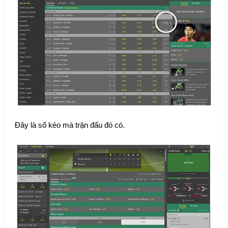
Đây là số kèo mà trận đấu đó có.