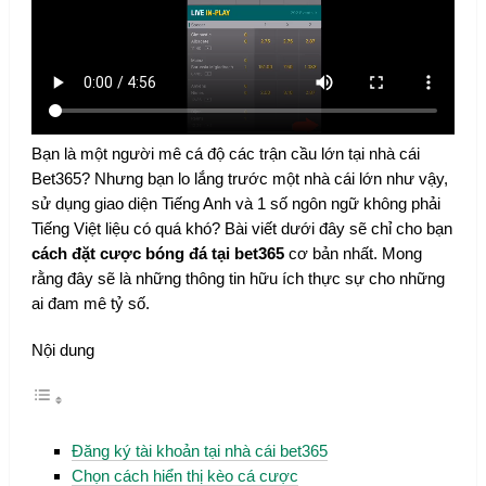
Bạn là một người mê cá độ các trận cầu lớn tại nhà cái
Bet365? Nhưng bạn lo lắng trước một nhà cái lớn như vậy,
sử dụng giao diện Tiếng Anh và 1 số ngôn ngữ không phải
Tiếng Việt liệu có quá khó? Bài viết dưới đây sẽ chỉ cho bạn
cách đặt cược bóng đá tại bet365
cơ bản nhất. Mong
rằng đây sẽ là những thông tin hữu ích thực sự cho những
ai đam mê tỷ số.
Nội dung
Đăng ký tài khoản tại nhà cái bet365
Chọn cách hiển thị kèo cá cược