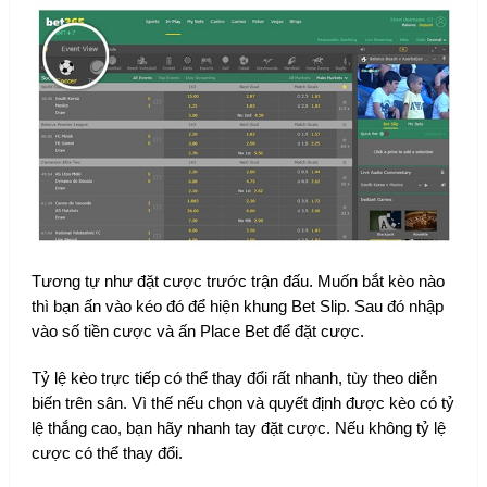
Tương tự như đặt cược trước trận đấu. Muốn bắt kèo nào
thì bạn ấn vào kéo đó để hiện khung Bet Slip. Sau đó nhập
vào số tiền cược và ấn Place Bet để đặt cược.
Tỷ lệ kèo trực tiếp có thể thay đổi rất nhanh, tùy theo diễn
biến trên sân. Vì thế nếu chọn và quyết định được kèo có tỷ
lệ thắng cao, bạn hãy nhanh tay đặt cược. Nếu không tỷ lệ
cược có thể thay đổi.