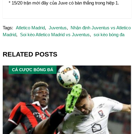
* 15/20 trận mới đây của Juve có bàn thắng trong hiệp 1.
Tags:
Atletico Madrid
,
Juventus
,
Nhận định Juventus vs Atletico
Madrid
,
Soi kèo Atletico Madrid vs Juventus
,
soi kèo bóng đa
RELATED POSTS
CÁ CƯỢC BÓNG ĐÁ