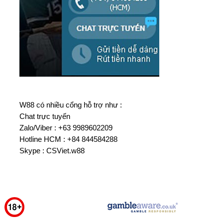
W88 có nhiều cổng hỗ trợ như :
Chat trực tuyến
Zalo/Viber : +63 9989602209
Hotline HCM : +84 844584288
Skype : CSViet.w88