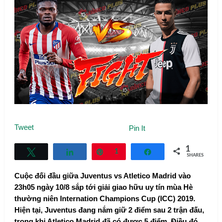
Tweet
Pin It
1
Tweet
Share
Pin
1
Share
SHARES
Cuộc đối đầu giữa Juventus vs Atletico Madrid vào
23h05 ngày 10/8 sắp tới giải giao hữu uy tín mùa Hè
thường niên Internation Champions Cup (ICC) 2019.
Hiện tại, Juventus đang nắm giữ 2 điểm sau 2 trận đấu,
trong khi Atletico Madrid đã có được 5 điểm. Điều đó