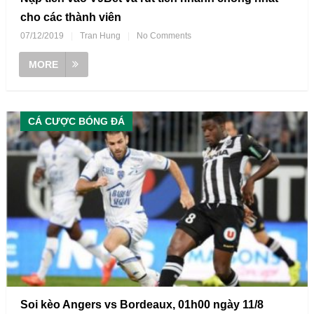
cho các thành viên
07/12/2019
|
Tran Hung
|
No Comments
MORE
CÁ CƯỢC BÓNG ĐÁ
Soi kèo Angers vs Bordeaux, 01h00 ngày 11/8