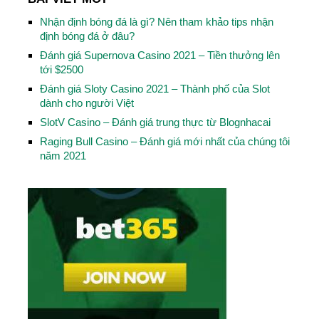
Nhận định bóng đá là gì? Nên tham khảo tips nhận
định bóng đá ở đâu?
Đánh giá Supernova Casino 2021 – Tiền thưởng lên
tới $2500
Đánh giá Sloty Casino 2021 – Thành phố của Slot
dành cho người Việt
SlotV Casino – Đánh giá trung thực từ Blognhacai
Raging Bull Casino – Đánh giá mới nhất của chúng tôi
năm 2021