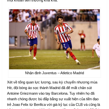
một khoản tiền thưởng kha khá.
Nhận định Juventus – Atletico Madrid
Xét về tổng quan lực lượng, sau kỳ chuyển nhượng mùa
Hè, đội bóng áo sọc thành Madrid đã để mất chân sút
Antoine Griezmann vào tay Barcelona. Tuy nhiên họ đã
nhanh chóng được bù đắp bằng sự xuất hiện của tiền đạo
trẻ Joao Felix từ Benfica với giá kỷ lục của CLB và cũng là