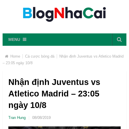
MENU
Home
Cá cược bóng đá
Nhận định Juventus vs Atletico Madrid
– 23:05 ngày 10/8
Nhận định Juventus vs
Atletico Madrid – 23:05
ngày 10/8
Tran Hung
|
08/08/2019