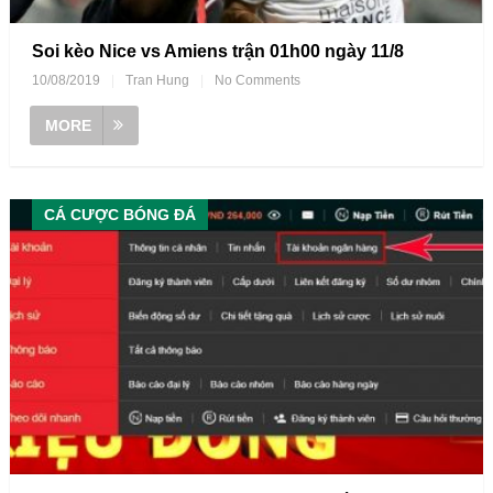
Soi kèo Nice vs Amiens trận 01h00 ngày 11/8
10/08/2019
|
Tran Hung
|
No Comments
MORE
CÁ CƯỢC BÓNG ĐÁ