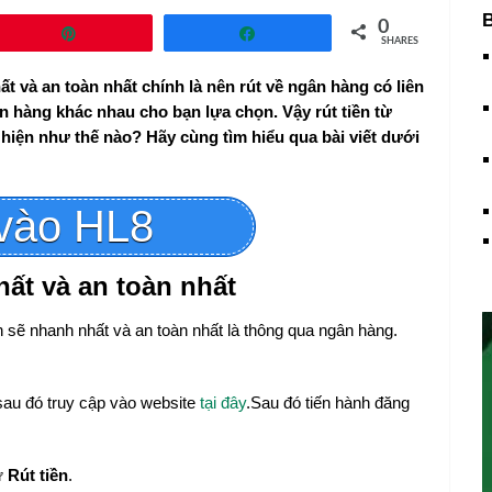
B
0
Pin
Share
SHARES
t và an toàn nhất chính là nên rút về ngân hàng có liên
ân hàng khác nhau cho bạn lựa chọn. Vậy rút tiền từ
hiện như thế nào? Hãy cùng tìm hiểu qua bài viết dưới
 vào HL8
hất và an toàn nhất
n sẽ nhanh nhất và an toàn nhất là thông qua ngân hàng.
au đó truy cập vào website
tại đây
.Sau đó tiến hành đăng
ữ
Rút tiền
.