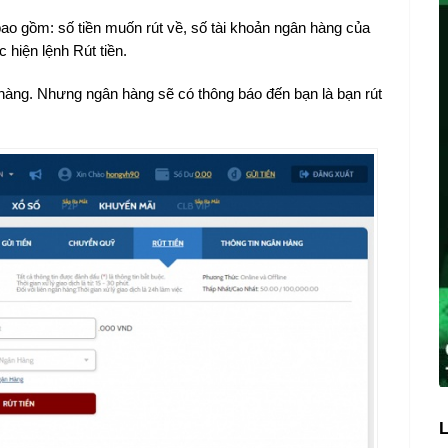
 bao gồm: số tiền muốn rút về, số tài khoản ngân hàng của
c hiện lệnh Rút tiền.
n hàng. Nhưng ngân hàng sẽ có thông báo đến bạn là bạn rút