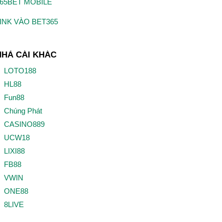
365BET MOBILE
INK VÀO BET365
HÀ CÁI KHÁC
LOTO188
HL88
Fun88
Chúng Phát
CASINO889
UCW18
LIXI88
FB88
VWIN
ONE88
8LIVE