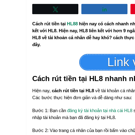
Tweet
Share
Cách rút tiền tại
HL88
hiện nay có cách nhanh nhấ
kết với HL8. Hiện nay, HL8 liên kết với hơn 9 ng
HL8 về tài khoản cá nhân dễ hay khó? cách thực 
đây.
Link
Cách rút tiền tại HL8 nhanh n
Hiện nay,
cách rút tiền tại HL8
về tài khoản cá nhâ
Các bước thực hiện đơn giản và dễ dàng như sau:
Bước 1: Bạn cần
đăng ký tài khoản tại nhà cái HL8
s
nhập tài khoản mà bạn đã đăng ký tại HL8.
Bước 2: Vào trang cá nhân của bạn rồi bấm vào ch