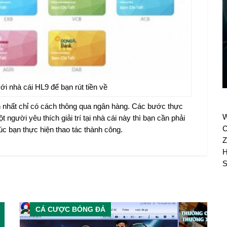
ới nhà cái HL9 để bạn rút tiền về
àn nhất chỉ có cách thông qua ngân hàng. Các bước thực
W
người yêu thích giải trí tại nhà cái này thì bạn cần phải
C
úc bạn thực hiện thao tác thành công.
Z
H
S
CÁ CƯỢC BÓNG ĐÁ