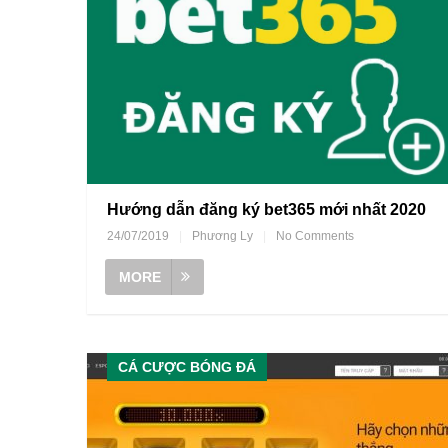
Hướng dẫn đăng ký bet365 mới nhất 2020
24/07/2019
|
Phương Ly
|
No Comments
MORE
CÁ CƯỢC BÓNG ĐÁ