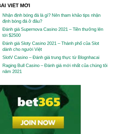
ÀI VIẾT MỚI
Nhận định bóng đá là gì? Nên tham khảo tips nhận
định bóng đá ở đâu?
Đánh giá Supernova Casino 2021 – Tiền thưởng lên
tới $2500
Đánh giá Sloty Casino 2021 – Thành phố của Slot
dành cho người Việt
SlotV Casino – Đánh giá trung thực từ Blognhacai
Raging Bull Casino – Đánh giá mới nhất của chúng tôi
năm 2021