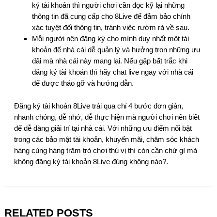
ký tài khoản thì người chơi cần đọc kỹ lại những
thông tin đã cung cấp cho 8Live để đảm bảo chính
xác tuyệt đối thông tin, tránh việc rườm rà về sau.
Mỗi người nên đăng ký cho mình duy nhất một tài
khoản để nhà cái dễ quản lý và hưởng trọn những ưu
đãi mà nhà cái này mang lại. Nếu gặp bất trắc khi
đăng ký tài khoản thì hãy chat live ngay với nhà cái
để được tháo gỡ và hướng dẫn.
Đăng ký tài khoản 8Live trải qua chỉ 4 bước đơn giản,
nhanh chóng, dễ nhớ, dễ thực hiện mà người chơi nên biết
để dễ dàng giải trí tại nhà cái. Với những ưu điểm nổi bật
trong các bảo mật tài khoản, khuyến mãi, chăm sóc khách
hàng cùng hàng trăm trò chơi thú vị thì còn cần chừ gì mà
không đăng ký tài khoản 8Live đúng không nào?.
RELATED POSTS