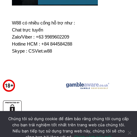
W88 có nhiều cổng hỗ trợ như :
Chat trực tuyến
Zalo/Viber : +63 9989602209
Hotline HCM : +84 844584288
Skype : CSViet.w88
Chúng tôi sử dụng cookie để đảm bảo rằng chúng tôi cung cấp
cho bạn trải nghiệm tốt nhất trên trang web của chúng tôi.
Nếu bạn tiếp tục sử dụng trang web này, chúng tôi sẽ cho
Copyright © 2026
BlogNhaCai
thuộc về blognhacai.com