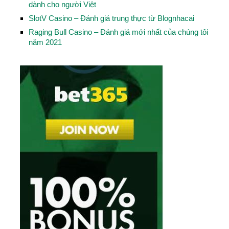
dành cho người Việt
SlotV Casino – Đánh giá trung thực từ Blognhacai
Raging Bull Casino – Đánh giá mới nhất của chúng tôi
năm 2021