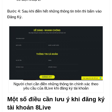
Bước 4: Sau khi điền hết những thông tin trên thì bấm vào
Đăng Ký.
Người chơi cần điền những thông tin chính xác theo
yêu cầu của 8Live khi đăng ký tài khoản
Một số điều cần lưu ý khi đăng ký
tài khoản 8Live