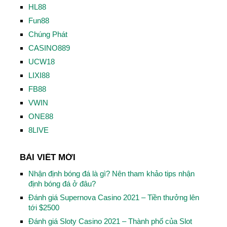
HL88
Fun88
Chúng Phát
CASINO889
UCW18
LIXI88
FB88
VWIN
ONE88
8LIVE
BÀI VIẾT MỚI
Nhận định bóng đá là gì? Nên tham khảo tips nhận
định bóng đá ở đâu?
Đánh giá Supernova Casino 2021 – Tiền thưởng lên
tới $2500
Đánh giá Sloty Casino 2021 – Thành phố của Slot