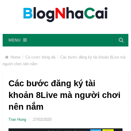
MENU
Home
Cá cược bóng đá
Các bước đăng ký tài khoản 8Live mà
người chơi nên nắm
Các bước đăng ký tài
khoản 8Live mà người chơi
nên nắm
Tran Hung
|
27/02/2020