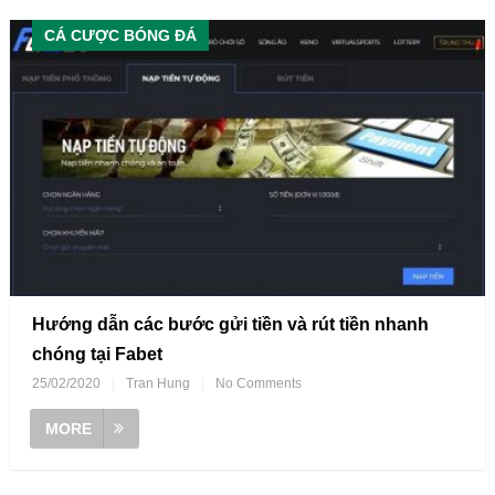
CÁ CƯỢC BÓNG ĐÁ
Hướng dẫn các bước gửi tiền và rút tiền nhanh
chóng tại Fabet
25/02/2020
|
Tran Hung
|
No Comments
MORE