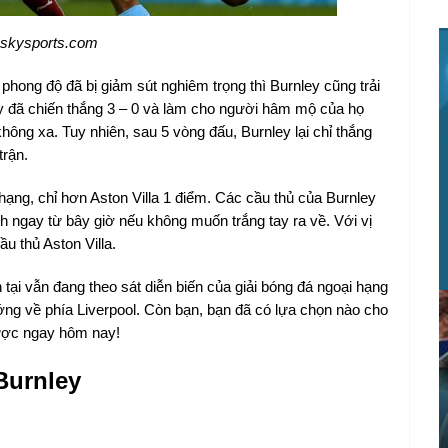
 skysports.com
i phong độ đã bị giảm sút nghiêm trọng thì Burnley cũng trải
y đã chiến thắng 3 – 0 và làm cho người hâm mộ của họ
hông xa. Tuy nhiên, sau 5 vòng đấu, Burnley lại chỉ thắng
trận.
 hạng, chỉ hơn Aston Villa 1 điểm. Các cầu thủ của Burnley
nh ngay từ bây giờ nếu không muốn trắng tay ra về. Với vị
ầu thủ Aston Villa.
n tại vẫn đang theo sát diễn biến của giải bóng đá ngoại hạng
ng về phía Liverpool. Còn bạn, bạn đã có lựa chọn nào cho
ợc ngay hôm nay!
Burnley