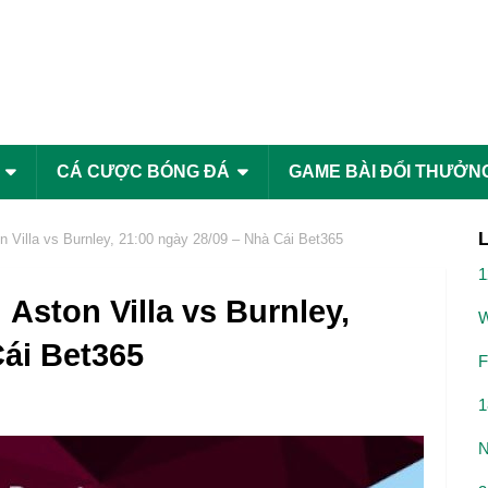
CÁ CƯỢC BÓNG ĐÁ
GAME BÀI ĐỔI THƯỞN
L
n Villa vs Burnley, 21:00 ngày 28/09 – Nhà Cái Bet365
Aston Villa vs Burnley,
Cái Bet365
N