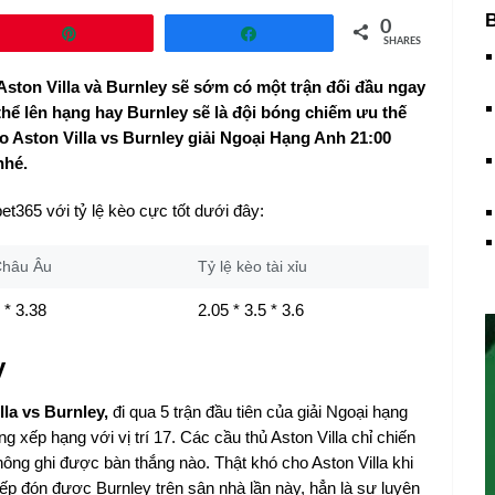
B
0
Pin
Share
SHARES
 Aston Villa và Burnley sẽ sớm có một trận đối đầu ngay
 thể lên hạng hay Burnley sẽ là đội bóng chiếm ưu thế
 Aston Villa vs Burnley giải Ngoại Hạng Anh 21:00
nhé.
t365 với tỷ lệ kèo cực tốt dưới đây:
Châu Âu
Tỷ lệ kèo tài xỉu
 * 3.38
2.05 * 3.5 * 3.6
y
lla vs Burnley,
đi qua 5 trận đầu tiên của giải Ngoại hạng
g xếp hạng với vị trí 17. Các cầu thủ Aston Villa chỉ chiến
không ghi được bàn thắng nào. Thật khó cho Aston Villa khi
tiếp đón được Burnley trên sân nhà lần này, hẳn là sự luyện