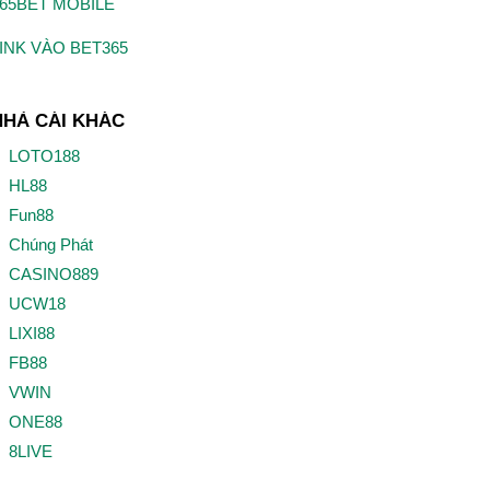
365BET MOBILE
INK VÀO BET365
HÀ CÁI KHÁC
LOTO188
HL88
Fun88
Chúng Phát
CASINO889
UCW18
LIXI88
FB88
VWIN
ONE88
8LIVE