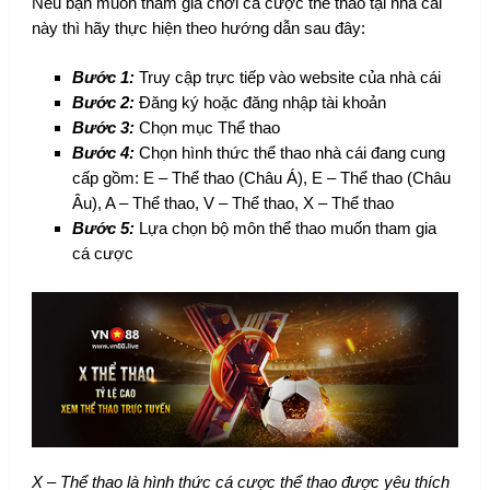
Nếu bạn muốn tham gia chơi cá cược thể thao tại nhà cái
này thì hãy thực hiện theo hướng dẫn sau đây:
Bước 1:
Truy cập trực tiếp vào website của nhà cái
Bước 2:
Đăng ký hoặc đăng nhập tài khoản
Bước 3:
Chọn mục Thể thao
Bước 4:
Chọn hình thức thể thao nhà cái đang cung
cấp gồm: E – Thể thao (Châu Á), E – Thể thao (Châu
Âu), A – Thể thao, V – Thể thao, X – Thể thao
Bước 5:
Lựa chọn bộ môn thể thao muốn tham gia
cá cược
X – Thể thao là hình thức cá cược thể thao được yêu thích