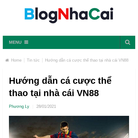
MENU
Home
Tin tức
Hướng dẫn cá cược thể thao tại nhà cái VN88
Hướng dẫn cá cược thể
thao tại nhà cái VN88
Phương Ly
|
28/01/2021