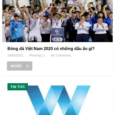
Bóng đá Việt Nam 2020 có những dấu ấn gì?
16/03/2021
|
Phương Ly
|
No Comments
MORE
TIN TỨC