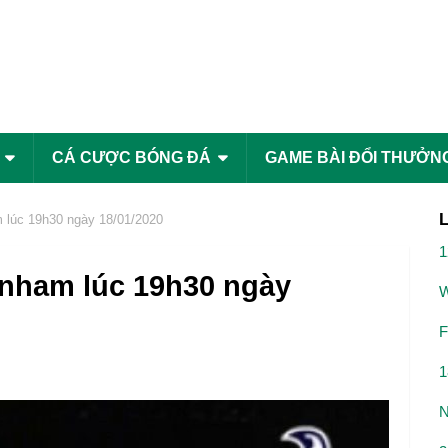
CÁ CƯỢC BÓNG ĐÁ
GAME BÀI ĐỔI THƯỞN
L
m lúc 19h30 ngày 18/01/2020
enham lúc 19h30 ngày
N