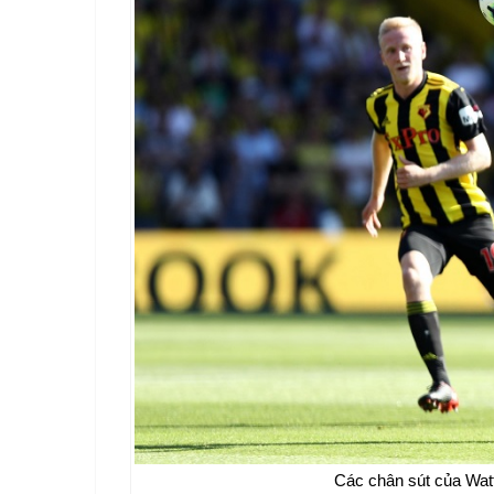
Các chân sút của Watf