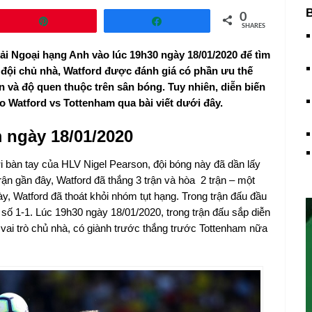
B
0
Pin
Share
SHARES
iải Ngoại hạng Anh vào lúc 19h30 ngày 18/01/2020 để tìm
là đội chủ nhà, Watford được đánh giá có phần ưu thế
n và độ quen thuộc trên sân bóng. Tuy nhiên, diễn biến
o Watford vs Tottenham qua bài viết dưới đây.
 ngày 18/01/2020
 bàn tay của HLV Nigel Pearson, đội bóng này đã dần lấy
trận gần đây, Watford đã thắng 3 trận và hòa 2 trận – một
ày, Watford đã thoát khỏi nhóm tụt hạng. Trong trận đấu đầu
 số 1-1. Lúc 19h30 ngày 18/01/2020, trong trận đấu sắp diễn
i vai trò chủ nhà, có giành trước thắng trước Tottenham nữa