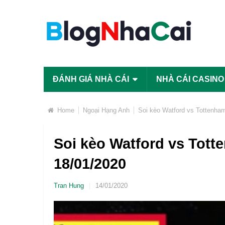
ĐÁNH GIÁ NHÀ CÁI
NHÀ CÁI CASINO
Home
Ngoại Hạng Anh
Soi kèo Watford vs Tottenha
Soi kèo Watford vs Tott
18/01/2020
Tran Hung
|
14/01/2020