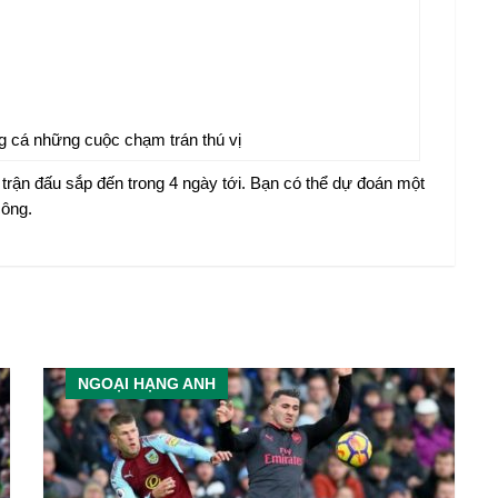
g cá những cuộc chạm trán thú vị
ề trận đấu sắp đến trong 4 ngày tới. Bạn có thể dự đoán một
công.
NGOẠI HẠNG ANH