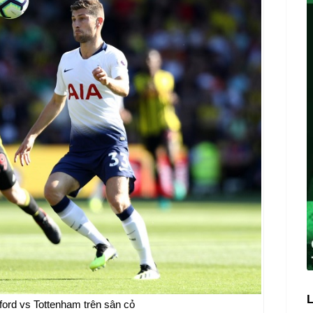
ord vs Tottenham trên sân cỏ