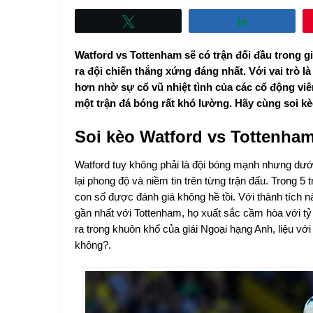
Tweet
Share
Watford vs Tottenham sẽ có trận đối đầu trong g
ra đội chiến thắng xứng đáng nhất. Với vai trò 
hơn nhờ sự cổ vũ nhiệt tình của các cổ động viê
một trận đá bóng rất khó lường. Hãy cùng soi kè
Soi kèo Watford vs Tottenham
Watford tuy không phải là đội bóng mạnh nhưng dưới
lại phong độ và niềm tin trên từng trận đấu. Trong 5 
con số được đánh giá không hề tồi. Với thành tích n
gần nhất với Tottenham, họ xuất sắc cầm hòa với tỷ
ra trong khuôn khổ của giái Ngoại hạng Anh, liệu vớ
không?.