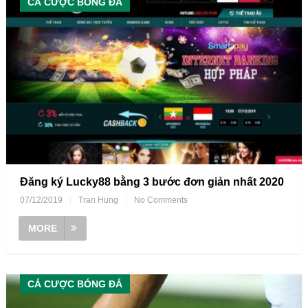
CÁ CƯỢC BÓNG ĐÁ
Đăng ký Lucky88 bằng 3 bước đơn giản nhất 2020
07/12/2019
|
Tran Hung
|
No Comments
MORE
CÁ CƯỢC BÓNG ĐÁ