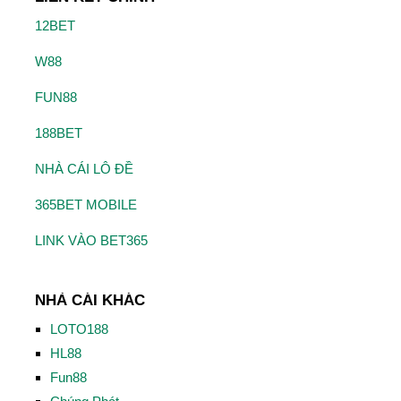
12BET
W88
FUN88
188BET
NHÀ CÁI LÔ ĐỀ
365BET MOBILE
LINK VÀO BET365
NHÀ CÁI KHÁC
LOTO188
HL88
Fun88