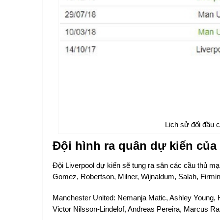
Lịch sử đối đầu 
Đội hình ra quân dự kiến của
Đội Liverpool dự kiến sẽ tung ra sân các cầu thủ m
Gomez, Robertson, Milner, Wijnaldum, Salah, Firmin
Manchester United: Nemanja Matic, Ashley Young, H
Victor Nilsson-Lindelof, Andreas Pereira, Marcus R