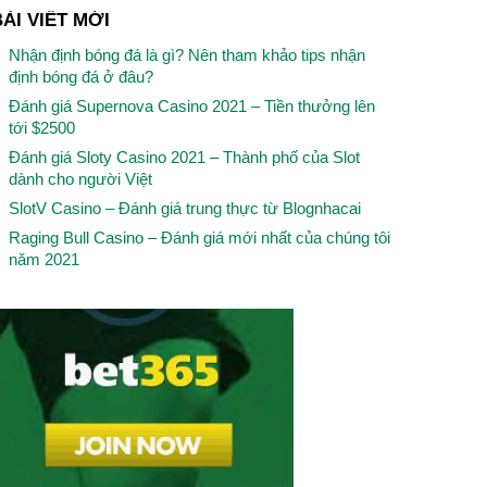
ÀI VIẾT MỚI
Nhận định bóng đá là gì? Nên tham khảo tips nhận
định bóng đá ở đâu?
Đánh giá Supernova Casino 2021 – Tiền thưởng lên
tới $2500
Đánh giá Sloty Casino 2021 – Thành phố của Slot
dành cho người Việt
SlotV Casino – Đánh giá trung thực từ Blognhacai
Raging Bull Casino – Đánh giá mới nhất của chúng tôi
năm 2021