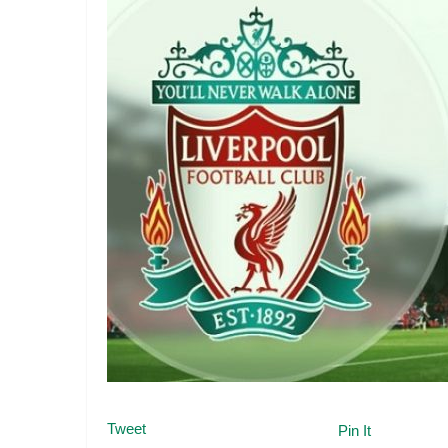
Tweet
Pin It