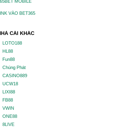
365BET MOBILE
INK VÀO BET365
HÀ CÁI KHÁC
LOTO188
HL88
Fun88
Chúng Phát
CASINO889
UCW18
LIXI88
FB88
VWIN
ONE88
8LIVE