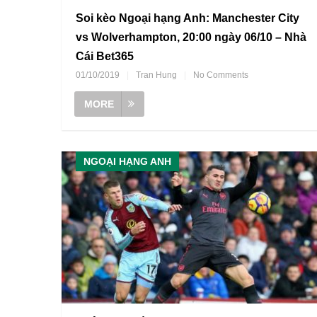
Soi kèo Ngoại hạng Anh: Manchester City
vs Wolverhampton, 20:00 ngày 06/10 – Nhà
Cái Bet365
01/10/2019
|
Tran Hung
|
No Comments
MORE
NGOẠI HẠNG ANH