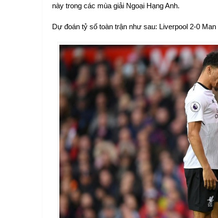
này trong các mùa giải Ngoại Hạng Anh.
Dự đoán tỷ số toàn trận như sau: Liverpool 2-0 Man