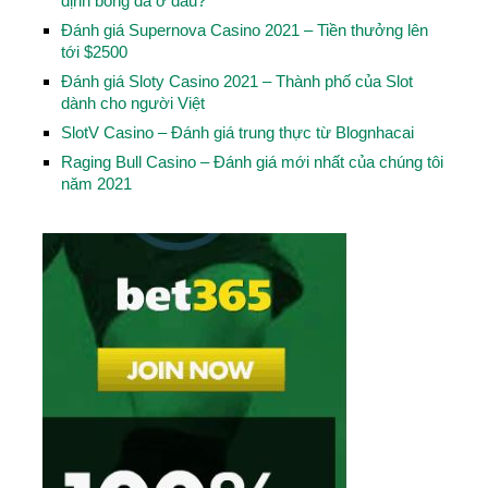
định bóng đá ở đâu?
Đánh giá Supernova Casino 2021 – Tiền thưởng lên
tới $2500
Đánh giá Sloty Casino 2021 – Thành phố của Slot
dành cho người Việt
SlotV Casino – Đánh giá trung thực từ Blognhacai
Raging Bull Casino – Đánh giá mới nhất của chúng tôi
năm 2021