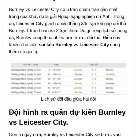
Burnley vs Leicester City có 6 trận chạm trán gần nhất
trong quá khứ, đó là giải Ngoại hạng nghiệp dư Anh. Trong
đó, Leicester City giành chiến thắng 3/6 trận khi gặp đối thủ
Burnley. 1 trận hoàn và 2 trận thua. Dù gì trong lịch sử bóng
đá, Burnley cũng thua nhiều hơn trước đối thủ. Điều này
khiến cho việc
soi kèo Burnley vs Leicester City
càng
thêm có giá trị.
Lịch sử đối đầu giữa hai đội
Đội hình ra quân dự kiến Burnley
vs Leicester City.
Còn 5 ngày nữa, Burnley vs Leicester City sẽ bước vào