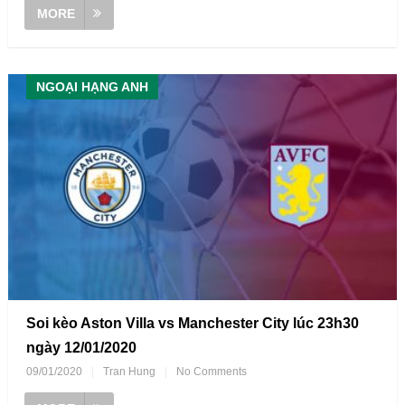
MORE
NGOẠI HẠNG ANH
Soi kèo Aston Villa vs Manchester City lúc 23h30
ngày 12/01/2020
09/01/2020
|
Tran Hung
|
No Comments