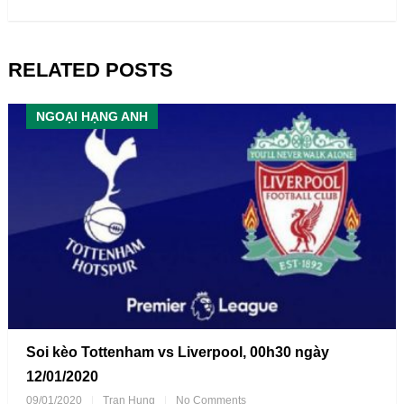
RELATED POSTS
NGOẠI HẠNG ANH
Soi kèo Tottenham vs Liverpool, 00h30 ngày
12/01/2020
09/01/2020
|
Tran Hung
|
No Comments