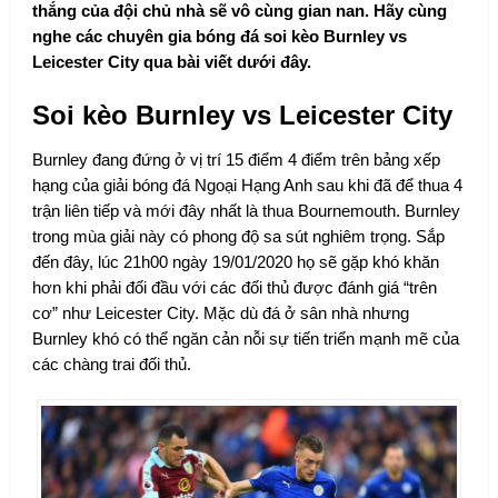
thắng của đội chủ nhà sẽ vô cùng gian nan. Hãy cùng
nghe các chuyên gia bóng đá soi kèo Burnley vs
Leicester City qua bài viết dưới đây.
Soi kèo Burnley vs Leicester City
Burnley đang đứng ở vị trí 15 điểm 4 điểm trên bảng xếp
hạng của giải bóng đá Ngoại Hạng Anh sau khi đã để thua 4
trận liên tiếp và mới đây nhất là thua Bournemouth. Burnley
trong mùa giải này có phong độ sa sút nghiêm trọng. Sắp
đến đây, lúc 21h00 ngày 19/01/2020 họ sẽ gặp khó khăn
hơn khi phải đối đầu với các đối thủ được đánh giá “trên
cơ” như Leicester City. Mặc dù đá ở sân nhà nhưng
Burnley khó có thể ngăn cản nỗi sự tiến triển mạnh mẽ của
các chàng trai đối thủ.