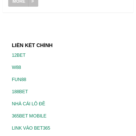
MORE
LIÊN KẾT CHÍNH
12BET
W88
FUN88
188BET
NHÀ CÁI LÔ ĐỀ
365BET MOBILE
LINK VÀO BET365