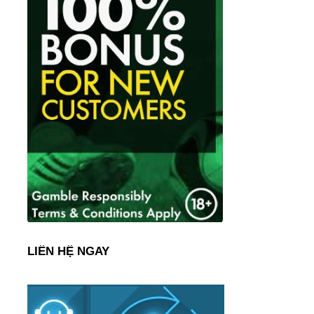
LIÊN HỆ NGAY