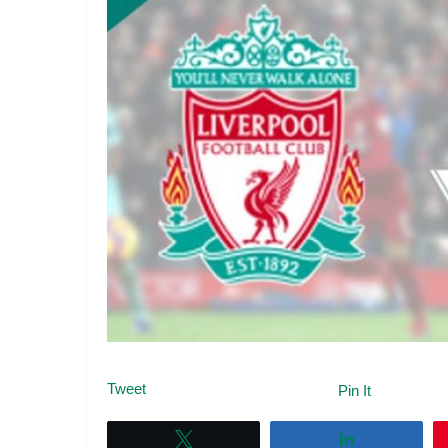
Tweet
Pin It
Tweet
Share