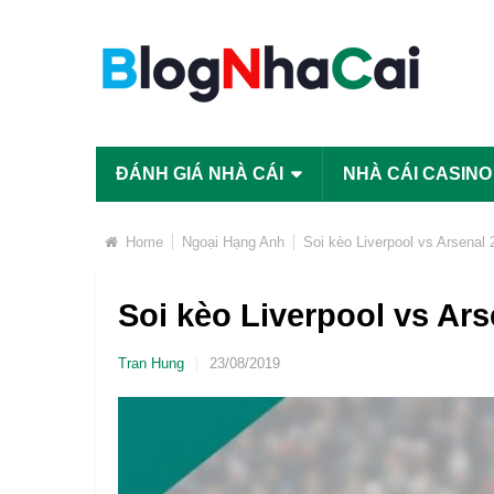
ĐÁNH GIÁ NHÀ CÁI
NHÀ CÁI CASINO
Home
Ngoại Hạng Anh
Soi kèo Liverpool vs Arsenal
Soi kèo Liverpool vs Ar
Tran Hung
|
23/08/2019