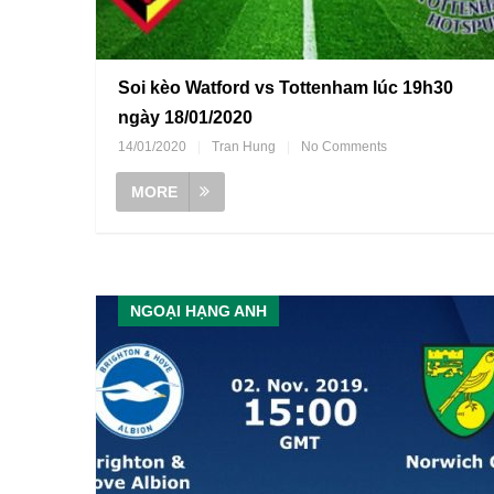
Soi kèo Watford vs Tottenham lúc 19h30
ngày 18/01/2020
14/01/2020
|
Tran Hung
|
No Comments
MORE
NGOẠI HẠNG ANH