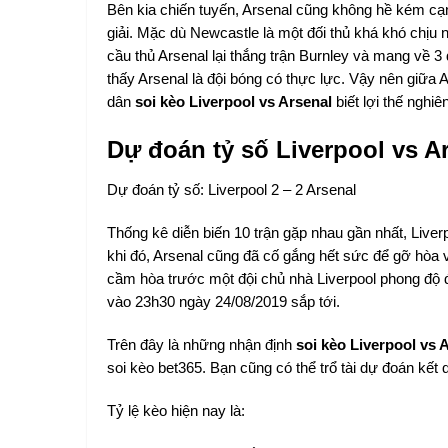
Bên kia chiến tuyến, Arsenal cũng không hề kém cạnh
giải. Mặc dù Newcastle là một đối thủ khá khó chịu 
cầu thủ Arsenal lại thắng trận Burnley và mang về 3 
thấy Arsenal là đội bóng có thực lực. Vậy nên giữa 
dân
soi kèo Liverpool vs Arsenal
biết lợi thế nghiê
Dự đoán tỷ số Liverpool vs A
Dự đoán tỷ số: Liverpool 2 – 2 Arsenal
Thống kê diễn biến 10 trận gặp nhau gần nhất, Liverp
khi đó, Arsenal cũng đã cố gắng hết sức để gỡ hòa và
cầm hòa trước một đội chủ nhà Liverpool phong độ 
vào 23h30 ngày 24/08/2019 sắp tới.
Trên đây là những nhận định
soi kèo Liverpool vs 
soi kèo bet365. Bạn cũng có thể trổ tài dự đoán kết 
Tỷ lệ kèo hiện nay là: