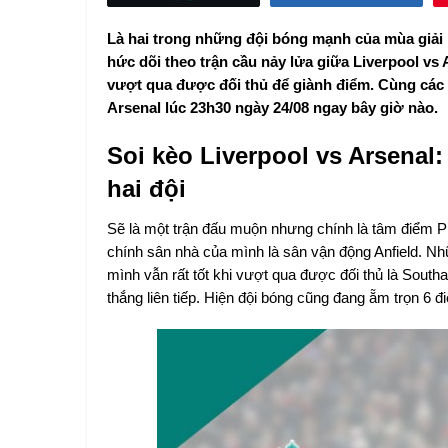
Là hai trong những đội bóng mạnh của mùa giải
hức dõi theo trận cầu nảy lửa giữa Liverpool vs 
vượt qua được đối thủ để giành điểm. Cùng các
Arsenal lúc 23h30 ngày 24/08 ngay bây giờ nào.
Soi kèo Liverpool vs Arsenal
hai đội
Sẽ là một trận đấu muộn nhưng chính là tâm điểm Pr
chính sân nhà của mình là sân vận động Anfield. N
mình vẫn rất tốt khi vượt qua được đối thủ là South
thắng liên tiếp. Hiện đội bóng cũng đang ẵm trọn 6 đ