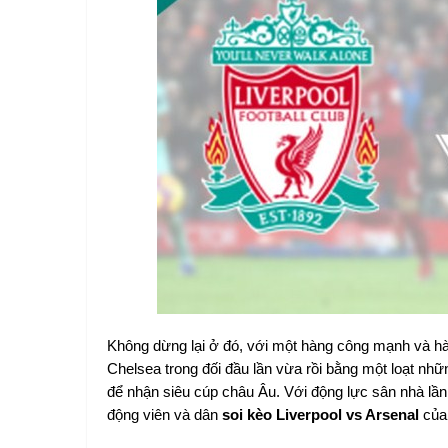
Không dừng lại ở đó, với một hàng công mạnh và h
Chelsea trong đối đầu lần vừa rồi bằng một loạt nh
để nhận siêu cúp châu Âu. Với động lực sân nhà lần 
động viên và dân
soi kèo Liverpool vs Arsenal
của