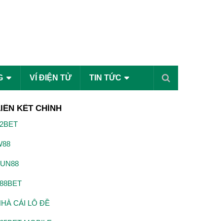
G
VÍ ĐIỆN TỬ
TIN TỨC
IÊN KẾT CHÍNH
12BET
W88
FUN88
188BET
HÀ CÁI LÔ ĐỀ