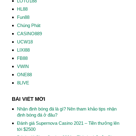
LOTO188
HL88
Fun88
Chúng Phát
CASINO889
UCW18
LIXI88
FB88
VWIN
ONE88
8LIVE
BÀI VIẾT MỚI
Nhận định bóng đá là gì? Nên tham khảo tips nhận
định bóng đá ở đâu?
Đánh giá Supernova Casino 2021 – Tiền thưởng lên
tới $2500