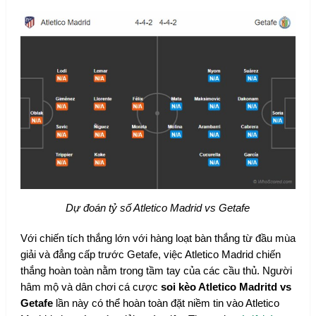
Dự đoán tỷ số Atletico Madrid vs Getafe
Với chiến tích thắng lớn với hàng loạt bàn thắng từ đầu mùa
giải và đẳng cấp trước Getafe, việc Atletico Madrid chiến
thắng hoàn toàn nằm trong tầm tay của các cầu thủ. Người
hâm mộ và dân chơi cá cược
soi kèo Atletico Madritd vs
Getafe
lần này có thể hoàn toàn đặt niềm tin vào Atletico