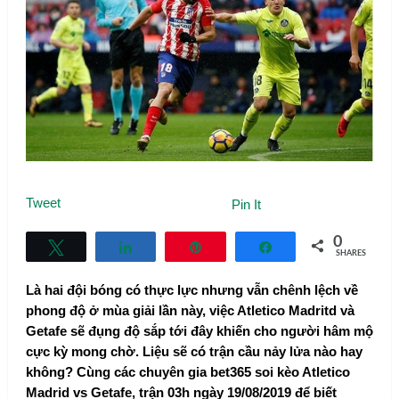
Tweet
Pin It
0
Tweet
Share
Pin
Share
SHARES
Là hai đội bóng có thực lực nhưng vẫn chênh lệch về
phong độ ở mùa giải lần này, việc Atletico Madritd và
Getafe sẽ đụng độ sắp tới đây khiến cho người hâm mộ
cực kỳ mong chờ. Liệu sẽ có trận cầu nảy lửa nào hay
không? Cùng các chuyên gia bet365 soi kèo Atletico
Madrid vs Getafe, trận 03h ngày 19/08/2019 để biết