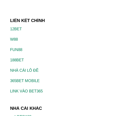
LIÊN KẾT CHÍNH
12BET
W88
FUN88
188BET
NHÀ CÁI LÔ ĐỀ
365BET MOBILE
LINK VÀO BET365
NHÀ CÁI KHÁC