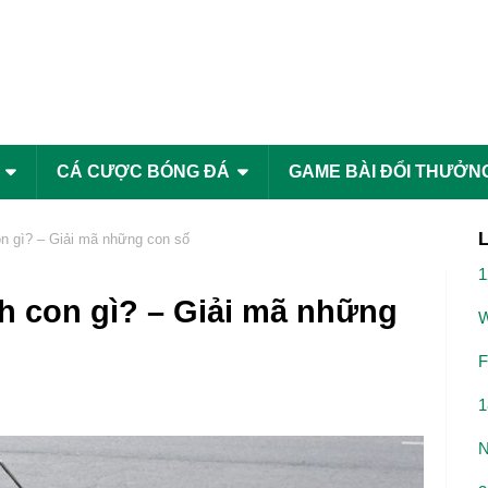
CÁ CƯỢC BÓNG ĐÁ
GAME BÀI ĐỔI THƯỞN
L
 gì? – Giải mã những con số
 con gì? – Giải mã những
N