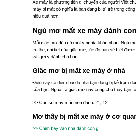
Xe máy là phương tiện di chuyển của người Việt chún
máy bị mất có nghĩa là bạn đang bị trì trệ trong côn
hiệu quả hơn.
Ngủ mơ mất xe máy đánh con
Mỗi giấc mơ đều có một ý nghĩa khác nhau, Ngủ m
cụ thể, chi tiết của giấc mơ, lúc đó bạn sẽ biết đư
vài gợi ý dành cho bạn:
Giấc mơ bị mất xe máy ở nhà
Điều này có điềm báo là nhà bạn đang bị kẻ trộm dò
của bạn. Ngoài ra giấc mơ này cũng cho thấy bạn rất c
>> Con số may mắn nên đánh: 21, 12
Mơ thấy bị mất xe máy ở cơ qua
>> Chim bay vào nhà đánh con gì