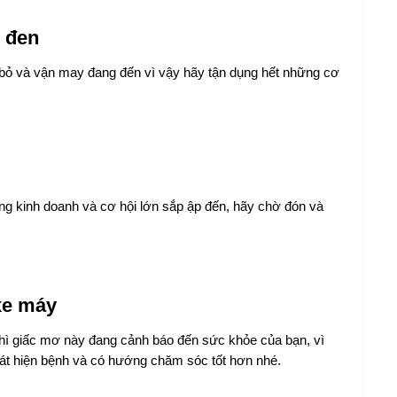
 đen
 bỏ và vận may đang đến vì vậy hãy tận dụng hết những cơ
g kinh doanh và cơ hội lớn sắp ập đến, hãy chờ đón và
xe máy
hì giấc mơ này đang cảnh báo đến sức khỏe của bạn, vì
hát hiện bệnh và có hướng chăm sóc tốt hơn nhé.