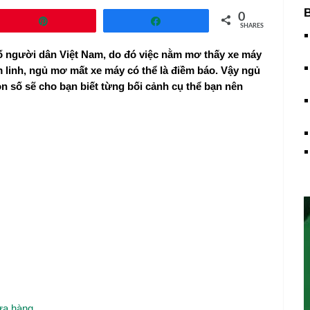
B
0
Pin
Share
SHARES
ố người dân Việt Nam, do đó việc nằm mơ thấy xe máy
m linh, ngủ mơ mất xe máy có thể là điềm báo. Vậy ngủ
 số sẽ cho bạn biết từng bối cảnh cụ thể bạn nên
ửa hàng