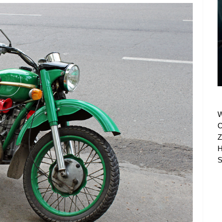
W
C
Z
H
S