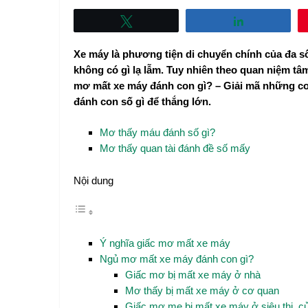
Tweet
Share
Xe máy là phương tiện di chuyển chính của đa s
không có gì lạ lẫm. Tuy nhiên theo quan niệm tâ
mơ mất xe máy đánh con gì? – Giải mã những con
đánh con số gì để thắng lớn.
Mơ thấy máu đánh số gì?
Mơ thấy quan tài đánh đề số mấy
Nội dung
Ý nghĩa giấc mơ mất xe máy
Ngủ mơ mất xe máy đánh con gì?
Giấc mơ bị mất xe máy ở nhà
Mơ thấy bị mất xe máy ở cơ quan
Giấc mơ mẹ bị mất xe máy ở siêu thị, c