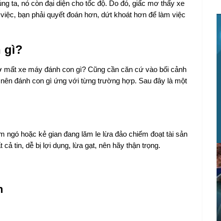
g ta, nó còn đại diện cho tốc độ. Do đó, giấc mơ thấy xe
g việc, bạn phải quyết đoán hơn, dứt khoát hơn để làm việc
 gì?
ơ mất xe máy đánh con gì? Cũng cần căn cứ vào bối cảnh
ợc nên đánh con gì ứng với từng trường hợp. Sau đây là một
m ngó hoặc kẻ gian đang lăm le lừa đảo chiếm đoạt tài sản
ả tin, dễ bị lợi dụng, lừa gạt, nên hãy thận trọng.
n