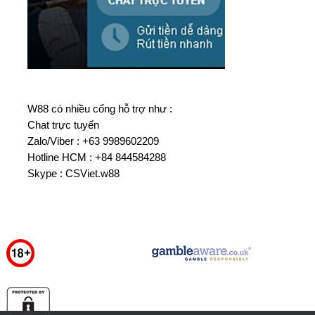
W88 có nhiều cổng hỗ trợ như :
Chat trực tuyến
Zalo/Viber : +63 9989602209
Hotline HCM : +84 844584288
Skype : CSViet.w88