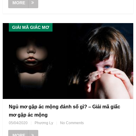
MORE
GIẢI MÃ GIẤC MƠ
Ngủ mơ gặp ác mộng đánh số gì? – Giải mã giấc
mơ gặp ác mộng
05/04/2020
|
Phương Ly
|
No Comments
MORE