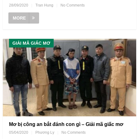
28/09/2020
|
Tran Hung
|
No Comments
MORE
GIẢI MÃ GIẤC MƠ
Mơ bị công an bắt đánh con gì – Giải mã giấc mơ
05/04/2020
|
Phương Ly
|
No Comments