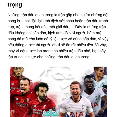
trọng
Những trận đấu quan trọng là trận gặp nhau giữa những đội
bóng lớn, hai đội đại kình địch với nhau hoặc trận đấu tranh
cúp, trận chung kết của một giải đấu,… Đây là những trận
đấu không chỉ hấp dẫn, kịch tính đối với người hâm mộ
bóng đá mà còn luôn có tỷ lệ cược vô cùng hấp dẫn, vì vậy,
nếu thắng cược thì người chơi sẽ ăn rất nhiều tiền. Vì vậy,
thay vì đặt cược lan man cho nhiều trận đấu nhỏ, bạn hãy
tập trung tinh lực cho những trận đấu quan trọng.