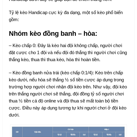
Tỷ lệ kèo Handicap cực kỳ đa dạng, một số kèo phổ biến
gồm:
Nhóm kèo đồng banh – hòa:
– Kèo chấp 0: Đây là kèo hai đội không chấp, người chơi
đặt cược cho 1 đội và nếu đội đó thắng thì người chơi cũng
thắng kèo, thua thì thua kèo, hòa thì hoàn tiền.
– Kèo đồng banh nửa trái (kèo chấp 0:1/4): Kèo trên chấp
kèo dưới, nếu hòa sẽ thắng ½ số tiền cược áp dụng trong
trường hợp người chơi nhận đội kèo trên. Như vậy, đội kèo
trên thắng người chơi sẽ thắng, đội đồng tỷ số người chơi
thua ½ tiền cá độ online và đội thua sẽ mất toàn bộ tiền
cược. Điều này áp dụng tương tự khi người chơi ở đội kèo
dưới.