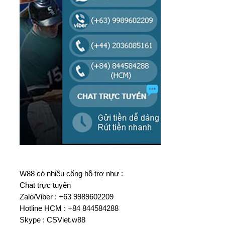
W88 có nhiều cổng hỗ trợ như :
Chat trực tuyến
Zalo/Viber : +63 9989602209
Hotline HCM : +84 844584288
Skype : CSViet.w88