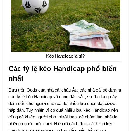
Kèo Handicap là gì?
Các tỷ lệ kèo Handicap phổ biến
nhất
Dựa trên Odds của nhà cái châu Âu, các nhà cái sẽ đưa ra
các tỷ lệ kèo Handicap vô cùng đặc sắc, sự đa dạng này
đem đến cho người chơi cá độ nhiều lựa chọn đặt cược
hấp dẫn. Tuy nhiên vì có quá nhiều loại kèo Handicap nên
cũng dễ khiến người chơi bị rối loạn, dễ nhầm lẫn, nhất là
những người mới chơi. Hiểu rõ cách đọc, cách soi kèo
Handicap dưới đây sẽ giúp bạn dễ chiến thắng hơn.