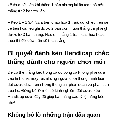
sẽ thua hết tiền khi thắng 1 bàn nhưng lại ăn toàn bộ nếu
thắng từ 2 bàn trở lên.
– Kèo 1 – 1 3/4 (cửa trên chấp hòa 1 trái): đội chiếu trên sẽ
về tiền hòa nếu ghi được 2 bàn còn muốn thắng thì phải ghi
được từ 3 bàn thắng. Nếu chỉ thắng 1 trái hoặc hòa hoặc
thua thì đội cửa trên sẽ thua trắng.
Bí quyết đánh kèo Handicap chắc
thắng dành cho người chơi mới
Để có thể thắng kèo trong cá độ bóng đá không phải dựa
vào tính chất may rủi, những người chơi thông minh luôn
đặt cược dựa trên những thông tin, phán đoán và phân tích
của họ. Đừng bỏ lỡ một số kinh nghiệm đặt cược kèo
Handicap dưới đây để giúp bạn nâng cao tỷ lệ thắng kèo
nhé!
Không bỏ lỡ những trận đấu quan