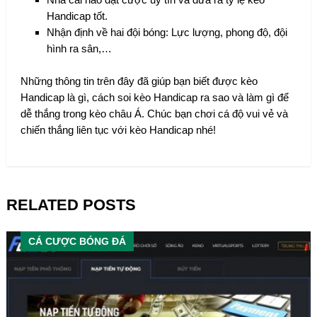
Handicap tốt.
Nhận định về hai đội bóng: Lực lượng, phong độ, đội
hình ra sân,…
Những thông tin trên đây đã giúp bạn biết được kèo
Handicap là gì, cách soi kèo Handicap ra sao và làm gì để
dễ thắng trong kèo châu Á. Chúc bạn chơi cá độ vui vẻ và
chiến thắng liên tục với kèo Handicap nhé!
RELATED POSTS
CÁ CƯỢC BÓNG ĐÁ