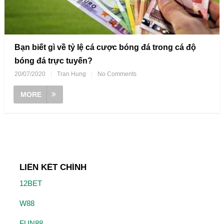
Bạn biết gì về tỷ lệ cá cược bóng đá trong cá độ
bóng đá trực tuyến?
20/07/2020
|
Tran Hung
|
No Comments
MORE
LIÊN KẾT CHÍNH
12BET
W88
FUN88