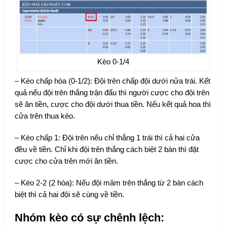
Kèo 0-1/4
– Kèo chấp hòa (0-1/2): Đội trên chấp đội dưới nửa trái. Kết
quả nếu đội trên thắng trận đấu thì người cược cho đội trên
sẽ ăn tiền, cược cho đội dưới thua tiền. Nếu kết quả hoa thì
cửa trên thua kèo.
– Kèo chấp 1: Đội trên nếu chỉ thắng 1 trái thì cả hai cửa
đều về tiền. Chỉ khi đội trên thắng cách biệt 2 bàn thì đặt
cược cho cửa trên mới ăn tiền.
– Kèo 2-2 (2 hòa): Nếu đội mâm trên thắng từ 2 bàn cách
biệt thì cả hai đội sẽ cùng về tiền.
Nhóm kèo có sự chênh lệch: