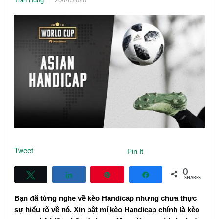
Tran Hung
|
20/07/2020
Tweet
Pin It
0
Tweet
Share
Pin
Share
SHARES
Bạn đã từng nghe về kèo Handicap nhưng chưa thực
sự hiểu rõ về nó. Xin bật mí kèo Handicap chính là kèo