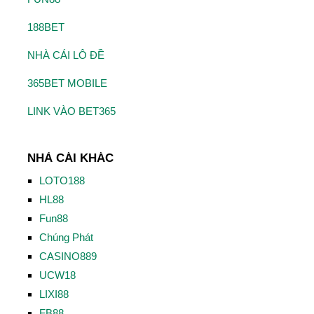
188BET
NHÀ CÁI LÔ ĐỀ
365BET MOBILE
LINK VÀO BET365
NHÀ CÁI KHÁC
LOTO188
HL88
Fun88
Chúng Phát
CASINO889
UCW18
LIXI88
FB88