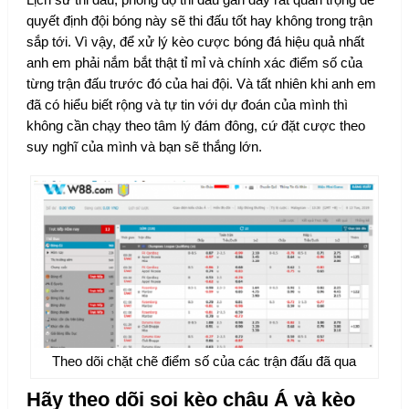
quyết định đội bóng này sẽ thi đấu tốt hay không trong trận
sắp tới. Vì vậy, để xử lý kèo cược bóng đá hiệu quả nhất
anh em phải nắm bắt thật tỉ mỉ và chính xác điểm số của
từng trận đấu trước đó của hai đội. Và tất nhiên khi anh em
đã có hiểu biết rộng và tự tin với dự đoán của mình thì
không cần chạy theo tâm lý đám đông, cứ đặt cược theo
suy nghĩ của mình và bạn sẽ thắng lớn.
Theo dõi chặt chẽ điểm số của các trận đấu đã qua
Hãy theo dõi soi kèo châu Á và kèo