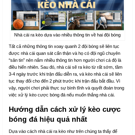
Nhà cái ra kèo dựa vào nhiều thông tin về hai đội bóng
Tất cả những thông tin xoay quanh 2 đội bóng sẽ liên tục
được nhà cái quan sát cẩn thận và họ có đội ngũ chuyên
“săn tin” nên nắm nhiều thông tin hơn người chơi cá độ là
điều hiển nhiên. Sau đó, nhà cái sẽ ra kèo từ rất sớm, tầm
3-4 ngày trước khi trận đấu diễn ra, và kèo nhà cái sẽ liên
tục thay đổi cho đến 2 phút trước khi trận đấu bắt đầu. Vì
vậy, người chơi phải thực sự bình tĩnh và quyết đoán trong
việc xử lý kèo cược bóng đá nếu muốn thắng nhà cái.
Hướng dẫn cách xử lý kèo cược
bóng đá hiệu quả nhất
Dựa vào cách nhà cái ra kèo như trên chúng ta thấy để