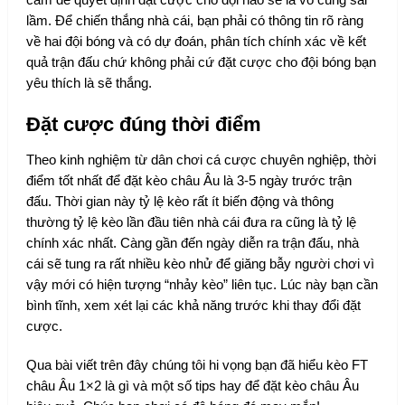
lầm. Để chiến thắng nhà cái, bạn phải có thông tin rõ ràng
về hai đội bóng và có dự đoán, phân tích chính xác về kết
quả trận đấu chứ không phải cứ đặt cược cho đội bóng bạn
yêu thích là sẽ thắng.
Đặt cược đúng thời điểm
Theo kinh nghiệm từ dân chơi cá cược chuyên nghiệp, thời
điểm tốt nhất để đặt kèo châu Âu là 3-5 ngày trước trận
đấu. Thời gian này tỷ lệ kèo rất ít biến động và thông
thường tỷ lệ kèo lần đầu tiên nhà cái đưa ra cũng là tỷ lệ
chính xác nhất. Càng gần đến ngày diễn ra trận đấu, nhà
cái sẽ tung ra rất nhiều kèo nhử để giăng bẫy người chơi vì
vậy mới có hiện tượng “nhảy kèo” liên tục. Lúc này bạn cần
bình tĩnh, xem xét lại các khả năng trước khi thay đổi đặt
cược.
Qua bài viết trên đây chúng tôi hi vọng bạn đã hiểu kèo FT
châu Âu 1×2 là gì và một số tips hay để đặt kèo châu Âu