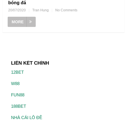
bóng đá
20/07/2020
|
Tran Hung
|
No Comments
MORE
LIÊN KẾT CHÍNH
12BET
W88
FUN88
188BET
NHÀ CÁI LÔ ĐỀ