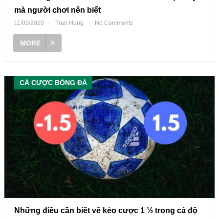
mà người chơi nên biết
11/03/2020
|
Tran Hung
|
No Comments
MORE
CÁ CƯỢC BÓNG ĐÁ
Những điều cần biết về kèo cược 1 ½ trong cá độ