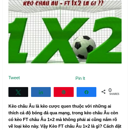
Tweet
Pin It
0
Tweet
Share
Pin
Share
SHARES
Kèo châu Âu là kèo cược quen thuộc với những ai
thích cá độ bóng đá qua mạng, trong kèo châu Âu còn
có kèo FT châu Âu 1×2 mà không phải ai cũng nắm rõ
về loại kèo này. Vậy Kèo FT châu Âu 1×2 là gì? Cách đặt