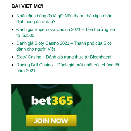
BÀI VIẾT MỚI
Nhận định bóng đá là gì? Nên tham khảo tips nhận
định bóng đá ở đâu?
Đánh giá Supernova Casino 2021 – Tiền thưởng lên
tới $2500
Đánh giá Sloty Casino 2021 – Thành phố của Slot
dành cho người Việt
SlotV Casino – Đánh giá trung thực từ Blognhacai
Raging Bull Casino – Đánh giá mới nhất của chúng tôi
năm 2021