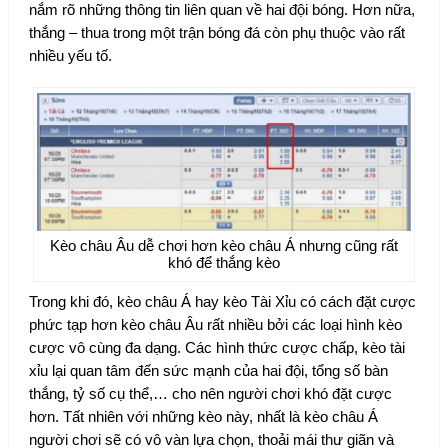
nắm rõ những thông tin liên quan về hai đội bóng. Hơn nữa,
thắng – thua trong một trận bóng đá còn phụ thuộc vào rất
nhiều yếu tố.
Kèo châu Âu dễ chơi hơn kèo châu Á nhưng cũng rất
khó để thắng kèo
Trong khi đó, kèo châu Á hay kèo Tài Xỉu có cách đặt cược
phức tạp hơn kèo châu Âu rất nhiều bởi các loại hình kèo
cược vô cùng đa dạng. Các hình thức cược chấp, kèo tài
xỉu lại quan tâm đến sức mạnh của hai đội, tổng số bàn
thắng, tỷ số cụ thể,… cho nên người chơi khó đặt cược
hơn. Tất nhiên với những kèo này, nhất là kèo châu Á
người chơi sẽ có vô vàn lựa chọn, thoải mái thư giãn và