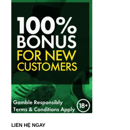
LIÊN HỆ NGAY