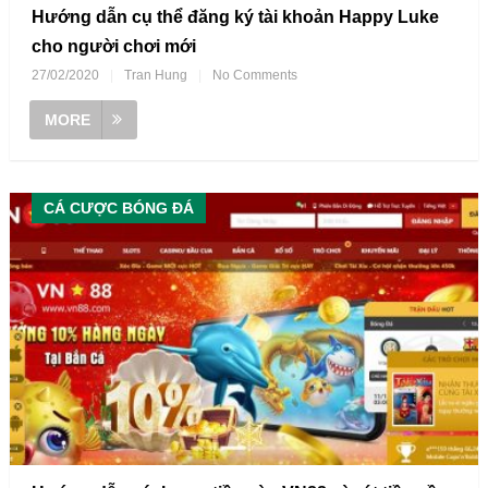
Hướng dẫn cụ thể đăng ký tài khoản Happy Luke
cho người chơi mới
27/02/2020
|
Tran Hung
|
No Comments
MORE
CÁ CƯỢC BÓNG ĐÁ