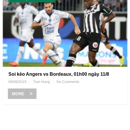
Soi kèo Angers vs Bordeaux, 01h00 ngày 11/8
09/08/2019
|
Tran Hung
|
No Comments
MORE