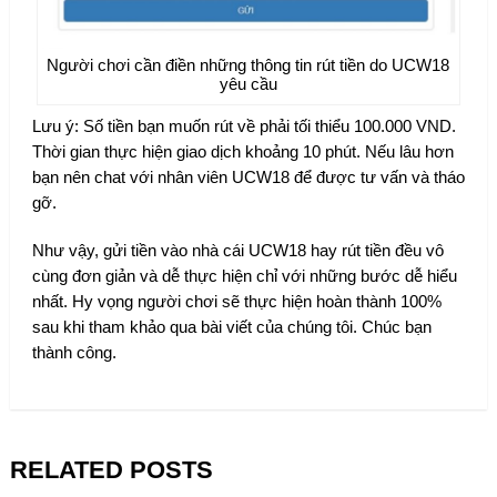
Người chơi cần điền những thông tin rút tiền do UCW18
yêu cầu
Lưu ý: Số tiền bạn muốn rút về phải tối thiểu 100.000 VND.
Thời gian thực hiện giao dịch khoảng 10 phút. Nếu lâu hơn
bạn nên chat với nhân viên UCW18 để được tư vấn và tháo
gỡ.
Như vậy, gửi tiền vào nhà cái UCW18 hay rút tiền đều vô
cùng đơn giản và dễ thực hiện chỉ với những bước dễ hiểu
nhất. Hy vọng người chơi sẽ thực hiện hoàn thành 100%
sau khi tham khảo qua bài viết của chúng tôi. Chúc bạn
thành công.
RELATED POSTS