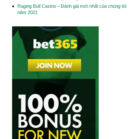
Raging Bull Casino – Đánh giá mới nhất của chúng tôi
năm 2021