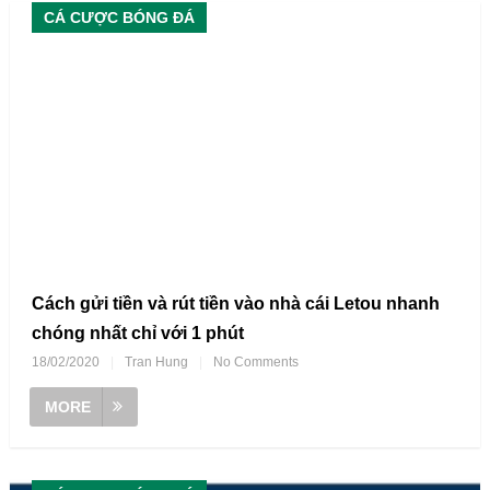
CÁ CƯỢC BÓNG ĐÁ
Cách gửi tiền và rút tiền vào nhà cái Letou nhanh
chóng nhất chỉ với 1 phút
18/02/2020
|
Tran Hung
|
No Comments
MORE