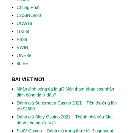
Chúng Phát
CASINO889
UCW18
LIXI88
FB88
VWIN
ONE88
8LIVE
BÀI VIẾT MỚI
Nhận định bóng đá là gì? Nên tham khảo tips nhận
định bóng đá ở đâu?
Đánh giá Supernova Casino 2021 – Tiền thưởng lên
tới $2500
Đánh giá Sloty Casino 2021 – Thành phố của Slot
dành cho người Việt
SlotV Casino – Đánh giá trung thực từ Blognhacai