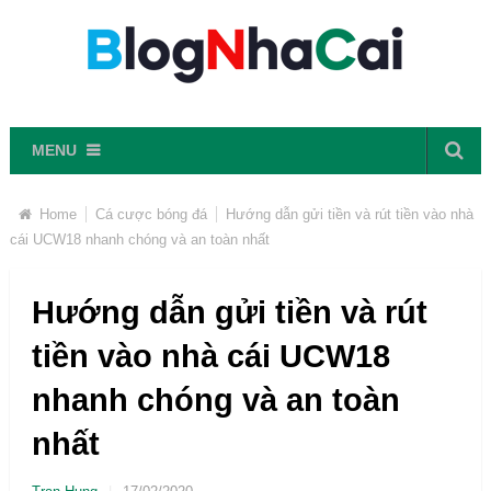
MENU
Home
Cá cược bóng đá
Hướng dẫn gửi tiền và rút tiền vào nhà
cái UCW18 nhanh chóng và an toàn nhất
Hướng dẫn gửi tiền và rút
tiền vào nhà cái UCW18
nhanh chóng và an toàn
nhất