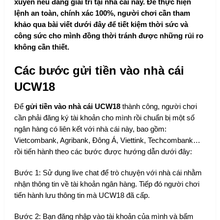
xuyên nếu đang giải trí tại nhà cái này. Để thực hiện
lệnh an toàn, chính xác 100%, người chơi cần tham
khảo qua bài viết dưới đây để tiết kiệm thời sức và
công sức cho mình đồng thời tránh được những rủi ro
không cần thiết.
Các bước gửi tiền vào nhà cái
UCW18
Để
gửi tiền vào nhà cái UCW18
thành công, người chơi
cần phải đăng ký tài khoản cho mình rồi chuẩn bị một số
ngân hàng có liên kết với nhà cái này, bao gồm:
Vietcombank, Agribank, Đông Á, Viettink, Techcombank…
rồi tiến hành theo các bước được hướng dẫn dưới đây:
Bước 1: Sử dụng live chat để trò chuyện với nhà cái nhằm
nhận thông tin về tài khoản ngân hàng. Tiếp đó người chơi
tiến hành lưu thông tin mà UCW18 đã cấp.
Bước 2: Bạn đăng nhập vào tài khoản của mình và bấm