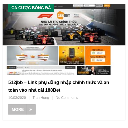
CÁ CƯỢC BÓNG ĐÁ
512jbb – Link phụ đăng nhập chính thức và an
toàn vào nhà cái 188Bet
10/03/2020
|
Tran Hung
|
No Comments
MORE