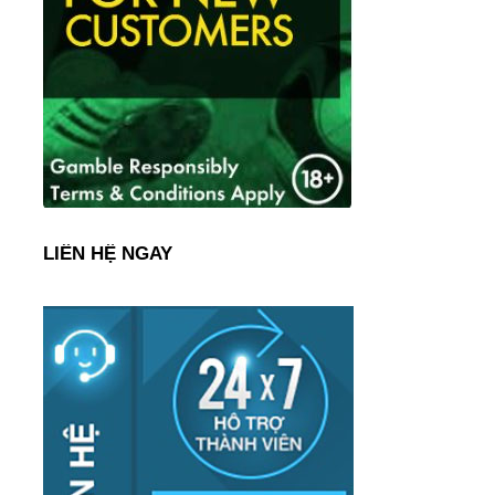
LIÊN HỆ NGAY