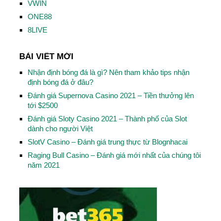
VWIN
ONE88
8LIVE
BÀI VIẾT MỚI
Nhận định bóng đá là gì? Nên tham khảo tips nhận
định bóng đá ở đâu?
Đánh giá Supernova Casino 2021 – Tiền thưởng lên
tới $2500
Đánh giá Sloty Casino 2021 – Thành phố của Slot
dành cho người Việt
SlotV Casino – Đánh giá trung thực từ Blognhacai
Raging Bull Casino – Đánh giá mới nhất của chúng tôi
năm 2021