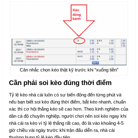
Cân nhắc chọn kèo thật kỹ trước khi “xuống tiền”
Cần phải soi kèo đúng thời điểm
Tỷ lệ kèo nhà cái luôn có sự biến động đến từng phút và
nếu bạn biết soi kèo đúng thời điểm, bắt kèo nhanh, chuẩn
xác thì cơ hội thắng kèo sẽ cao hơn. Theo kinh nghiệm của
dân cá độ chuyên nghiệp, người chơi nên soi kèo ngay khi
nhà cái ra kèo vì tỷ lệ thắng rất cao, đó là vào khoảng 4-5
giờ chiều vài ngày trước khi trận đấu diễn ra, nhà cái
thường bung tỷ lệ kèo đầu tiên.