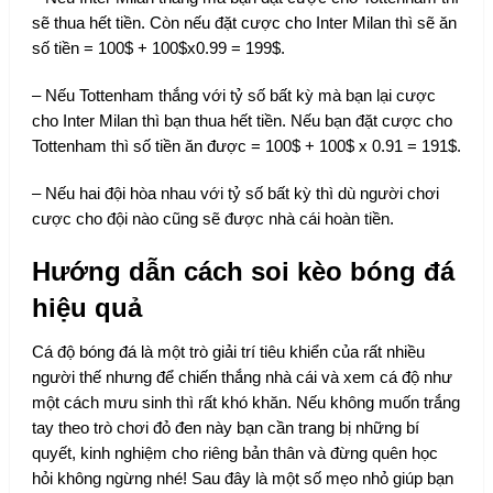
sẽ thua hết tiền. Còn nếu đặt cược cho Inter Milan thì sẽ ăn
số tiền = 100$ + 100$x0.99 = 199$.
– Nếu Tottenham thắng với tỷ số bất kỳ mà bạn lại cược
cho Inter Milan thì bạn thua hết tiền. Nếu bạn đặt cược cho
Tottenham thì số tiền ăn được = 100$ + 100$ x 0.91 = 191$.
– Nếu hai đội hòa nhau với tỷ số bất kỳ thì dù người chơi
cược cho đội nào cũng sẽ được nhà cái hoàn tiền.
Hướng dẫn cách soi kèo bóng đá
hiệu quả
Cá độ bóng đá là một trò giải trí tiêu khiển của rất nhiều
người thế nhưng để chiến thắng nhà cái và xem cá độ như
một cách mưu sinh thì rất khó khăn. Nếu không muốn trắng
tay theo trò chơi đỏ đen này bạn cần trang bị những bí
quyết, kinh nghiệm cho riêng bản thân và đừng quên học
hỏi không ngừng nhé! Sau đây là một số mẹo nhỏ giúp bạn