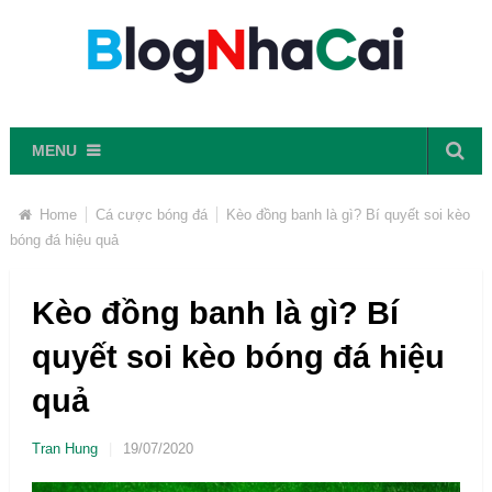
MENU
Home
Cá cược bóng đá
Kèo đồng banh là gì? Bí quyết soi kèo
bóng đá hiệu quả
Kèo đồng banh là gì? Bí
quyết soi kèo bóng đá hiệu
quả
Tran Hung
|
19/07/2020