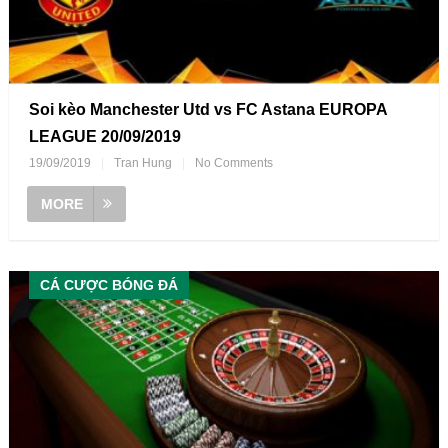
Soi kèo Manchester Utd vs FC Astana EUROPA
LEAGUE 20/09/2019
19/09/2019
|
Tran Hung
|
No Comments
MORE
CÁ CƯỢC BÓNG ĐÁ