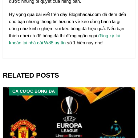
được những bí quyết của riêng bạn.
Hy vọng qua bài viết trên đây Blognhacai.com đã đem đến
cho bạn những thông tin hữu ích về kèo đồng banh là gì
cũng như kinh nghiệm soi kèo bóng đá hiệu quả. Nếu bạn
thích chơi cá độ bóng đá thì đừng ngần ngại
đăng ký tài
khoản tại nhà cái W88 uy tín
số 1 hiện nay nhé!
RELATED POSTS
CÁ CƯỢC BÓNG ĐÁ