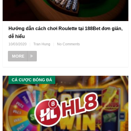
Hướng dẫn cách chơi Roulette tại 188Bet đơn giản,
dễ hiểu
10/03/2020
|
Tran Hung
|
No Comments
MORE
CÁ CƯỢC BÓNG ĐÁ