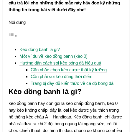
câu trả lời cho những thắc mắc này hãy đọc kỹ những
thông tin trong bài viết dưới đây nhé!
Nội dung
Kèo đồng banh là gì?
Một ví dụ về kèo đồng banh (kèo 0)
Hướng dẫn cách soi kèo bóng đá hiệu quả
Cân nhắc chọn kèo cược thật kỹ lưỡng
Cần phải soi kèo đúng thời điểm
Trang bị đầy đủ kiến thức về cá độ bóng đá
Kèo đồng banh là gì?
kèo đồng banh hay còn gọi là kèo chấp đồng banh, kèo 0
hay kèo không chấp, đây là loại kèo được yêu thích trong
hệ thống kèo châu Á – Handicap. Kèo đồng banh chỉ được
nhà cái đưa ra khi 2 đội bóng ngang tài ngang sức, có lối
chơi, chiến thuật, đội hình thi đấu, phong độ không có nhiều