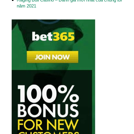
năm 2021