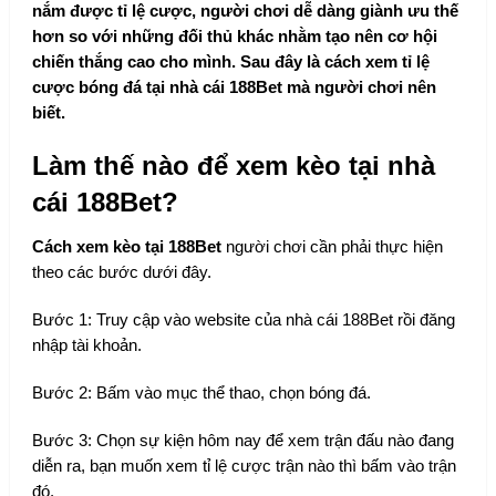
nắm được tỉ lệ cược, người chơi dễ dàng giành ưu thế
hơn so với những đối thủ khác nhằm tạo nên cơ hội
chiến thắng cao cho mình. Sau đây là cách xem tỉ lệ
cược bóng đá tại nhà cái 188Bet mà người chơi nên
biết.
Làm thế nào để xem kèo tại nhà
cái 188Bet?
Cách xem kèo tại 188Bet
người chơi cần phải thực hiện
theo các bước dưới đây.
Bước 1: Truy cập vào website của nhà cái 188Bet rồi đăng
nhập tài khoản.
Bước 2: Bấm vào mục thể thao, chọn bóng đá.
Bước 3: Chọn sự kiện hôm nay để xem trận đấu nào đang
diễn ra, bạn muốn xem tỉ lệ cược trận nào thì bấm vào trận
đó.