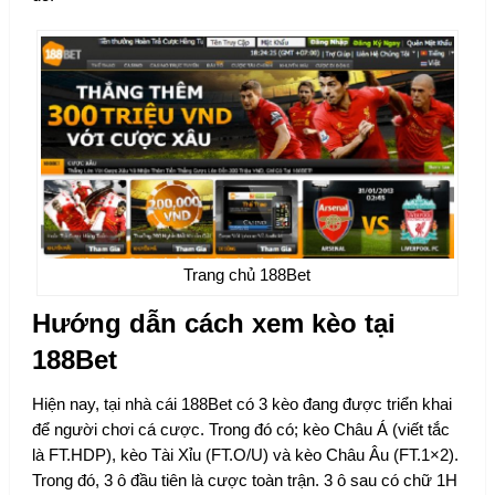
Trang chủ 188Bet
Hướng dẫn cách xem kèo tại
188Bet
Hiện nay, tại nhà cái 188Bet có 3 kèo đang được triển khai
để người chơi cá cược. Trong đó có; kèo Châu Á (viết tắc
là FT.HDP), kèo Tài Xỉu (FT.O/U) và kèo Châu Âu (FT.1×2).
Trong đó, 3 ô đầu tiên là cược toàn trận. 3 ô sau có chữ 1H