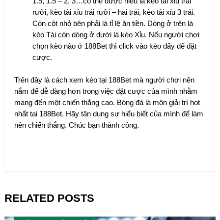
1.5, 1.5 – 2, 3…có thể được hiểu là kèo tài xỉu trái
rưỡi, kèo tài xỉu trái rưỡi – hai trái, kèo tài xỉu 3 trái.
Còn cột nhỏ bên phải là tỉ lệ ăn tiền. Dòng ở trên là
kèo Tài còn dòng ở dưới là kèo Xỉu. Nếu người chơi
chọn kèo nào ở 188Bet thì click vào kèo đấy để đặt
cược.
Trên đây là cách xem kèo tại 188Bet mà người chơi nên
nắm để dễ dàng hơn trong việc đặt cược của mình nhằm
mang đến một chiến thắng cao. Bóng đá là môn giải trí hot
nhất tại 188Bet. Hãy tận dụng sự hiểu biết của mình để làm
nên chiến thắng. Chúc bạn thành công.
RELATED POSTS