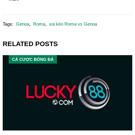
Tags:
Genoa
,
Roma
,
soi kèo Roma vs Genoa
RELATED POSTS
CÁ CƯỢC BÓNG ĐÁ