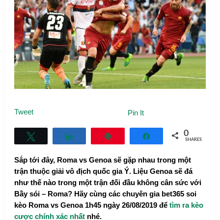
Tweet
Pin It
0
Tweet
Share
Pin
Share
SHARES
Sắp tới đây, Roma vs Genoa sẽ gặp nhau trong một
trận thuộc giải vô địch quốc gia Ý. Liệu Genoa sẽ đá
như thế nào trong một trận đối đầu không cân sức với
Bầy sói – Roma? Hãy cùng các chuyên gia bet365 soi
kèo Roma vs Genoa 1h45 ngày 26/08/2019 để
tìm ra kèo
cược chính xác nhất
nhé.