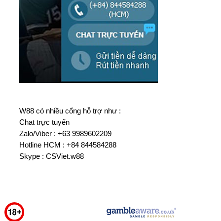
W88 có nhiều cổng hỗ trợ như :
Chat trực tuyến
Zalo/Viber : +63 9989602209
Hotline HCM : +84 844584288
Skype : CSViet.w88