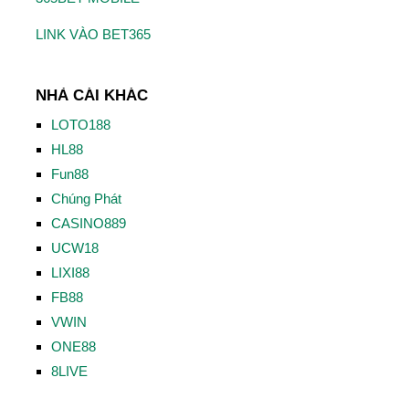
LINK VÀO BET365
NHÀ CÁI KHÁC
LOTO188
HL88
Fun88
Chúng Phát
CASINO889
UCW18
LIXI88
FB88
VWIN
ONE88
8LIVE