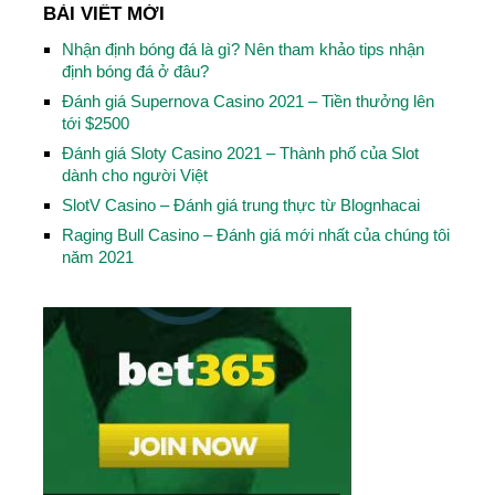
BÀI VIẾT MỚI
Nhận định bóng đá là gì? Nên tham khảo tips nhận
định bóng đá ở đâu?
Đánh giá Supernova Casino 2021 – Tiền thưởng lên
tới $2500
Đánh giá Sloty Casino 2021 – Thành phố của Slot
dành cho người Việt
SlotV Casino – Đánh giá trung thực từ Blognhacai
Raging Bull Casino – Đánh giá mới nhất của chúng tôi
năm 2021