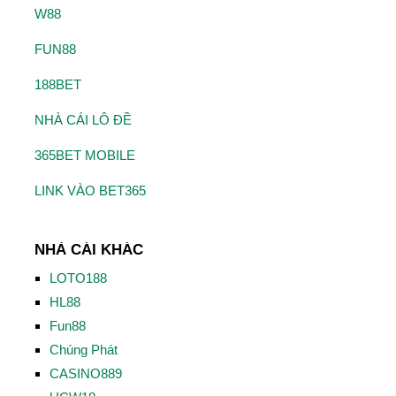
W88
FUN88
188BET
NHÀ CÁI LÔ ĐỀ
365BET MOBILE
LINK VÀO BET365
NHÀ CÁI KHÁC
LOTO188
HL88
Fun88
Chúng Phát
CASINO889