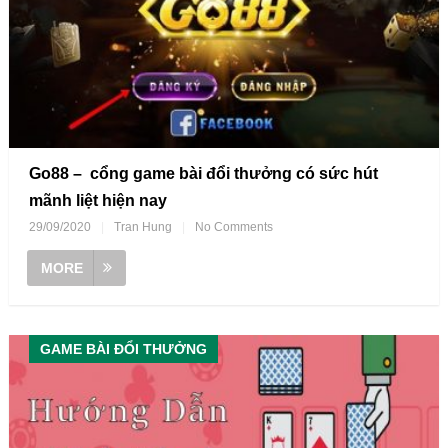
Go88 – cổng game bài đổi thưởng có sức hút
mãnh liệt hiện nay
29/09/2020
|
Tran Hung
|
No Comments
MORE
GAME BÀI ĐỔI THƯỞNG