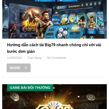
Hướng dẫn cách tải Big79 nhanh chóng chỉ với vài
bước đơn giản
11/09/2020
|
Tran Hung
|
No Comments
MORE
GAME BÀI ĐỔI THƯỞNG