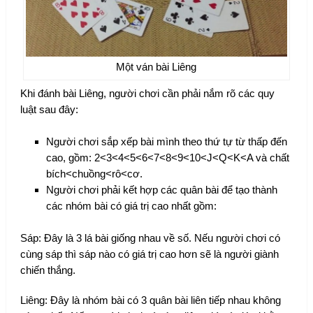
Một ván bài Liêng
Khi đánh bài Liêng, người chơi cần phải nắm rõ các quy
luật sau đây:
Người chơi sắp xếp bài mình theo thứ tự từ thấp đến
cao, gồm: 2<3<4<5<6<7<8<9<10<J<Q<K<A và chất
bích<chuồng<rô<cơ.
Người chơi phải kết hợp các quân bài để tạo thành
các nhóm bài có giá trị cao nhất gồm:
Sáp: Đây là 3 lá bài giống nhau về số. Nếu người chơi có
cùng sáp thì sáp nào có giá trị cao hơn sẽ là người giành
chiến thắng.
Liêng: Đây là nhóm bài có 3 quân bài liên tiếp nhau không