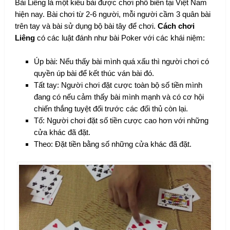
Bài Liêng là một kiểu bài được chơi phổ biến tại Việt Nam
hiện nay. Bài chơi từ 2-6 người, mỗi người cầm 3 quân bài
trên tay và bài sử dụng bộ bài tây để chơi.
Cách chơi
Liêng
có các luật đánh như bài Poker với các khái niệm:
Úp bài: Nếu thấy bài mình quá xấu thì người chơi có
quyền úp bài để kết thúc ván bài đó.
Tất tay: Người chơi đặt cược toàn bộ số tiền mình
đang có nếu cảm thấy bài mình mạnh và có cơ hội
chiến thắng tuyệt đối trước các đối thủ còn lại.
Tố: Người chơi đặt số tiền cược cao hơn với những
cửa khác đã đặt.
Theo: Đặt tiền bằng số những cửa khác đã đặt.