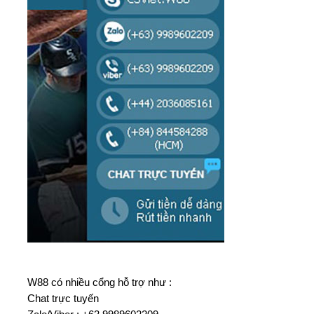
W88 có nhiều cổng hỗ trợ như :
Chat trực tuyến