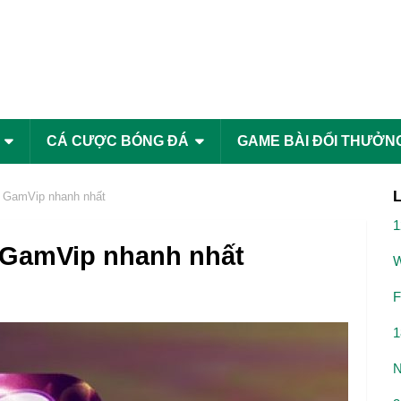
CÁ CƯỢC BÓNG ĐÁ
GAME BÀI ĐỔI THƯỞN
L
i GamVip nhanh nhất
 GamVip nhanh nhất
N