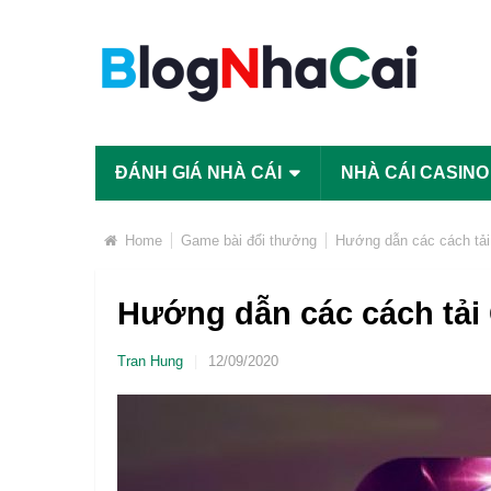
ĐÁNH GIÁ NHÀ CÁI
NHÀ CÁI CASINO
Home
Game bài đổi thưởng
Hướng dẫn các cách tả
Hướng dẫn các cách tải
Tran Hung
|
12/09/2020