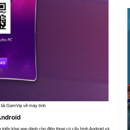
tải GamVip về máy tính
Android
triển khai app dành cho điện thoại có cấu hình Android và