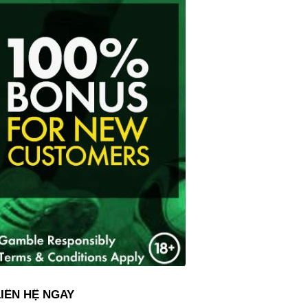
LIÊN HỆ NGAY