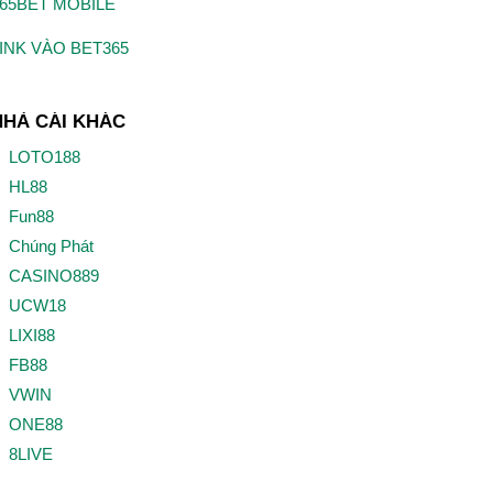
365BET MOBILE
INK VÀO BET365
HÀ CÁI KHÁC
LOTO188
HL88
Fun88
Chúng Phát
CASINO889
UCW18
LIXI88
FB88
VWIN
ONE88
8LIVE