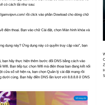
ẽ có cách tải như sau:
://gamvipvn.com/ rồi click vào phần Dowload cho dòng chữ
về điện thoại. Bạn vào chữ Cài đặt, chọn Màn hình khóa và
.
ứng dụng này? Ứng dụng này có quyền truy cập vào”, bạn
W
C
, bạn hãy thực hiện thêm bước đổi DNS bằng cách vào
Z
i Wifi. Bạn tiếp tục chọn Wifi mà điện thoại bạn đang kết nối
H
ột cửa sổ sẽ hiện ra, bạn chọn Quản lý cài đặt mạng rồi
S
ng dưới cùng. Bạn hãy điền DNS lần lượt với 8.8.8.8 ở DNS