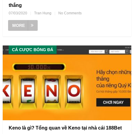
thắng
07/03/2020
|
Tran Hung
|
No Comments
MORE
CÁ CƯỢC BÓNG ĐÁ
Keno là gì? Tổng quan về Keno tại nhà cái 188Bet