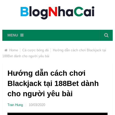
MENU
Home
Cá cược bóng đá
Hướng dẫn cách chơi Blackjack tại
188Bet dành cho người yêu bài
Hướng dẫn cách chơi
Blackjack tại 188Bet dành
cho người yêu bài
Tran Hung
|
10/03/2020