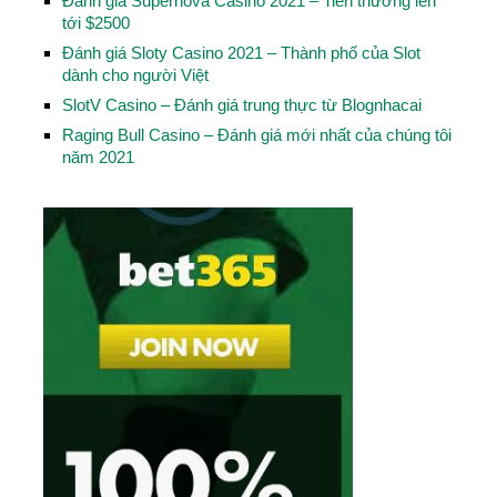
Đánh giá Supernova Casino 2021 – Tiền thưởng lên
tới $2500
Đánh giá Sloty Casino 2021 – Thành phố của Slot
dành cho người Việt
SlotV Casino – Đánh giá trung thực từ Blognhacai
Raging Bull Casino – Đánh giá mới nhất của chúng tôi
năm 2021