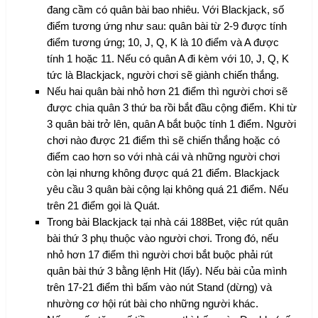
đang cầm có quân bài bao nhiêu. Với Blackjack, số
điểm tương ứng như sau: quân bài từ 2-9 được tính
điểm tương ứng; 10, J, Q, K là 10 điểm và A được
tính 1 hoặc 11. Nếu có quân A đi kèm với 10, J, Q, K
tức là Blackjack, người chơi sẽ giành chiến thắng.
Nếu hai quân bài nhỏ hơn 21 điểm thì người chơi sẽ
được chia quân 3 thứ ba rồi bắt đầu cộng điểm. Khi từ
3 quân bài trở lên, quân A bắt buộc tính 1 điểm. Người
chơi nào được 21 điểm thì sẽ chiến thắng hoặc có
điểm cao hơn so với nhà cái và những người chơi
còn lại nhưng không được quá 21 điểm. Blackjack
yêu cầu 3 quân bài cộng lại không quá 21 điểm. Nếu
trên 21 điểm gọi là Quát.
Trong bài Blackjack tại nhà cái 188Bet, việc rút quân
bài thứ 3 phụ thuộc vào người chơi. Trong đó, nếu
nhỏ hơn 17 điểm thì người chơi bắt buộc phải rút
quân bài thứ 3 bằng lệnh Hit (lấy). Nếu bài của mình
trên 17-21 điểm thì bấm vào nút Stand (dừng) và
nhường cơ hội rút bài cho những người khác.