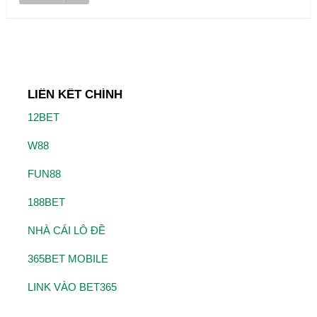
LIÊN KẾT CHÍNH
12BET
W88
FUN88
188BET
NHÀ CÁI LÔ ĐỀ
365BET MOBILE
LINK VÀO BET365