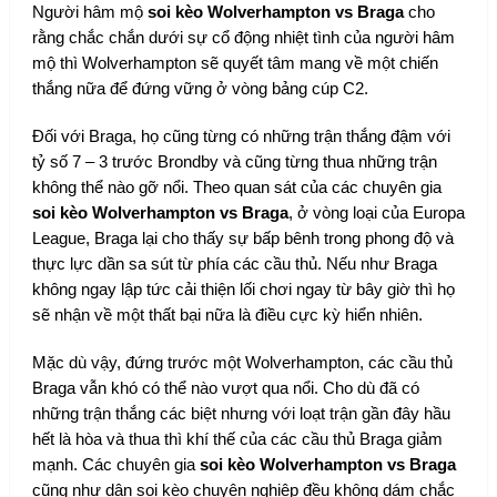
Người hâm mộ
soi kèo Wolverhampton vs Braga
cho
rằng chắc chắn dưới sự cổ động nhiệt tình của người hâm
mộ thì Wolverhampton sẽ quyết tâm mang về một chiến
thắng nữa để đứng vững ở vòng bảng cúp C2.
Đối với Braga, họ cũng từng có những trận thắng đậm với
tỷ số 7 – 3 trước Brondby và cũng từng thua những trận
không thể nào gỡ nổi. Theo quan sát của các chuyên gia
soi kèo Wolverhampton vs Braga
, ở vòng loại của Europa
League, Braga lại cho thấy sự bấp bênh trong phong độ và
thực lực dần sa sút từ phía các cầu thủ. Nếu như Braga
không ngay lập tức cải thiện lối chơi ngay từ bây giờ thì họ
sẽ nhận về một thất bại nữa là điều cực kỳ hiển nhiên.
Mặc dù vậy, đứng trước một Wolverhampton, các cầu thủ
Braga vẫn khó có thể nào vượt qua nổi. Cho dù đã có
những trận thắng các biệt nhưng với loạt trận gần đây hầu
hết là hòa và thua thì khí thế của các cầu thủ Braga giảm
mạnh. Các chuyên gia
soi kèo Wolverhampton vs Braga
cũng như dân soi kèo chuyên nghiệp đều không dám chắc