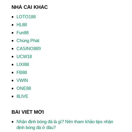
NHÀ CÁI KHÁC
LOTO188
HL88
Fun88
Chúng Phát
CASINO889
UCW18
LIXI88
FB88
VWIN
ONE88
8LIVE
BÀI VIẾT MỚI
Nhận định bóng đá là gì? Nên tham khảo tips nhận
định bóng đá ở đâu?