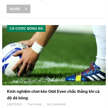
MORE
CÁ CƯỢC BÓNG ĐÁ
Kinh nghiệm chơi kèo Odd Even chắc thắng khi cá
độ đá bóng
19/07/2020
|
Tran Hung
|
No Comments