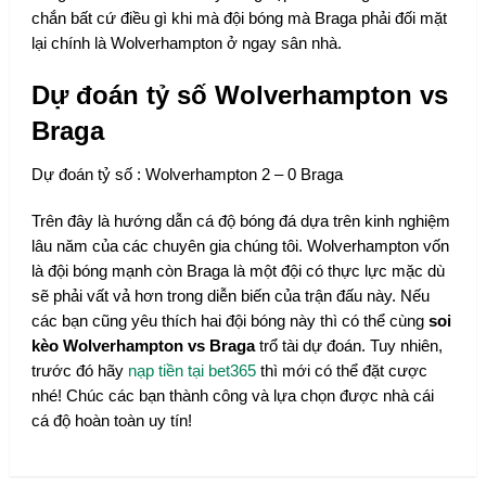
chắn bất cứ điều gì khi mà đội bóng mà Braga phải đối mặt
lại chính là Wolverhampton ở ngay sân nhà.
Dự đoán tỷ số Wolverhampton vs
Braga
Dự đoán tỷ số : Wolverhampton 2 – 0 Braga
Trên đây là hướng dẫn cá độ bóng đá dựa trên kinh nghiệm
lâu năm của các chuyên gia chúng tôi. Wolverhampton vốn
là đội bóng mạnh còn Braga là một đội có thực lực mặc dù
sẽ phải vất vả hơn trong diễn biến của trận đấu này. Nếu
các bạn cũng yêu thích hai đội bóng này thì có thể cùng
soi
kèo Wolverhampton vs Braga
trổ tài dự đoán. Tuy nhiên,
trước đó hãy
nạp tiền tại bet365
thì mới có thể đặt cược
nhé! Chúc các bạn thành công và lựa chọn được nhà cái
cá độ hoàn toàn uy tín!