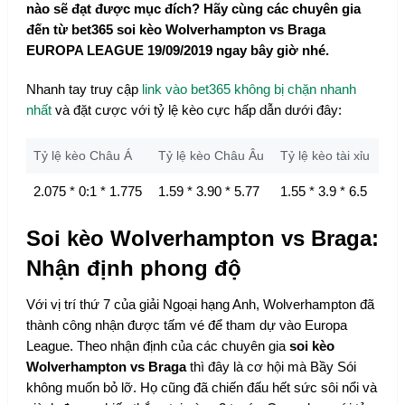
nào sẽ đạt được mục đích? Hãy cùng các chuyên gia
đến từ bet365 soi kèo Wolverhampton vs Braga
EUROPA LEAGUE 19/09/2019 ngay bây giờ nhé.
Nhanh tay truy cập
link vào bet365 không bị chặn nhanh
nhất
và đặt cược với tỷ lệ kèo cực hấp dẫn dưới đây:
Tỷ lệ kèo Châu Á
Tỷ lệ kèo Châu Âu
Tỷ lệ kèo tài xỉu
2.075 * 0:1 * 1.775
1.59 * 3.90 * 5.77
1.55 * 3.9 * 6.5
Soi kèo Wolverhampton vs Braga:
Nhận định phong độ
Với vị trí thứ 7 của giải Ngoại hạng Anh, Wolverhampton đã
thành công nhận được tấm vé để tham dự vào Europa
League. Theo nhận định của các chuyên gia
soi kèo
Wolverhampton vs Braga
thì đây là cơ hội mà Bầy Sói
không muốn bỏ lỡ. Họ cũng đã chiến đấu hết sức sôi nổi và