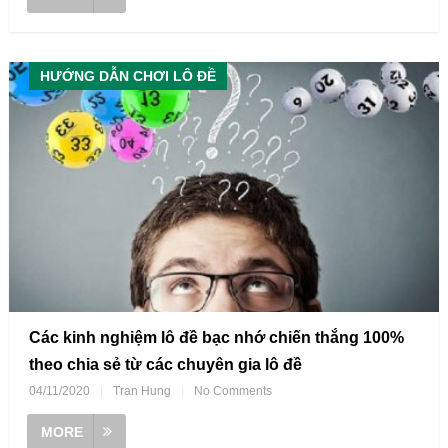
HƯỚNG DẪN CHƠI LÔ ĐỀ
Các kinh nghiệm lô đề bạc nhớ chiến thắng 100%
theo chia sẻ từ các chuyên gia lô đề
04/11/2020
|
Tran Hung
|
No Comments
MORE