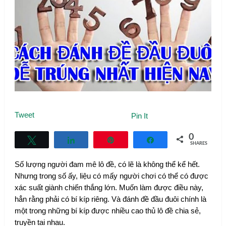
Tweet
Pin It
0
Tweet
Share
Pin
Share
SHARES
Số lượng người đam mê lô đề, có lẽ là không thể kể hết.
Nhưng trong số ấy, liệu có mấy người chơi có thể có được
xác suất giành chiến thắng lớn. Muốn làm được điều này,
hẳn rằng phải có bí kíp riêng. Và đánh đề đầu đuôi chính là
một trong những bí kíp được nhiều cao thủ lô đề chia sẻ,
truyền tai nhau.