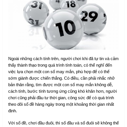
Ngoài những cách tính trên, người chơi khi đã tự tin và cảm
thấy thành thạo trong quá trình tính toán, có thể nghĩ đến
việc lựa chọn một con số may mắn, phù hợp để có thể
sớm giành được chiến thắng. Có điều, cần phải nhắc nhở
bản thân rằng, tìm được một con số may mắn không dễ,
cách tính, bước tính tương ứng cũng khó khăn hơn, người
chơi cũng phải đầu tư thời gian, công sức để có quá trình
theo dõi số đề hàng ngày trong một khoảng thời gian nhất
định.
Với số đề, chơi đầu đuôi, thì số đầu và số đuôi sẽ không thể