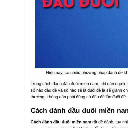
Hiện nay, có nhiều phương pháp đánh đề kh
Trong cách đánh đầu đuôi miền nam, chỉ cần người 
số nào đầu đề và số nào sẽ là đuôi đề là sẽ giành ch
thưởng, không cần phải đúng cả đầu đề lẫn đuôi đề.
Cách đánh đầu đuôi miền nam
Cách đánh đầu đuôi miền nam
rất dễ đánh, tuy n