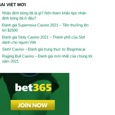
ÀI VIẾT MỚI
Nhận định bóng đá là gì? Nên tham khảo tips nhận
định bóng đá ở đâu?
Đánh giá Supernova Casino 2021 – Tiền thưởng lên
tới $2500
Đánh giá Sloty Casino 2021 – Thành phố của Slot
dành cho người Việt
SlotV Casino – Đánh giá trung thực từ Blognhacai
Raging Bull Casino – Đánh giá mới nhất của chúng tôi
năm 2021