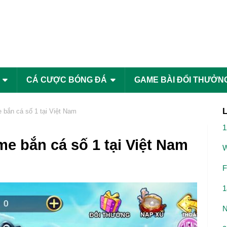
CÁ CƯỢC BÓNG ĐÁ
GAME BÀI ĐỔI THƯỞN
L
e bắn cá số 1 tại Việt Nam
me bắn cá số 1 tại Việt Nam
N