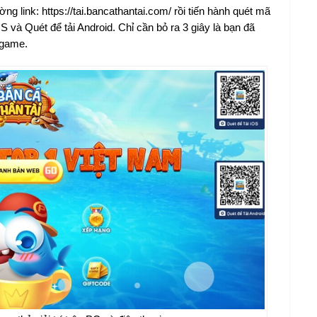
 link: https://tai.bancathantai.com/ rồi tiến hành quét mã
iOS và Quét để tải Android. Chỉ cần bỏ ra 3 giây là bạn đã
 game.