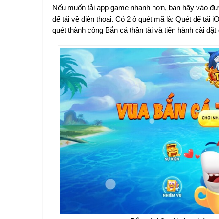
Nếu muốn tải app game nhanh hơn, bạn hãy vào đường
để tải về điện thoại. Có 2 ô quét mã là: Quét để tải 
quét thành công Bắn cá thần tài và tiến hành cài đặt