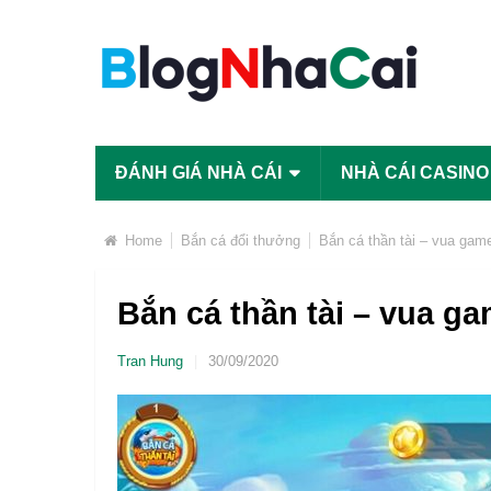
ĐÁNH GIÁ NHÀ CÁI
NHÀ CÁI CASINO
Home
Bắn cá đổi thưởng
Bắn cá thần tài – vua gam
Bắn cá thần tài – vua ga
Tran Hung
|
30/09/2020