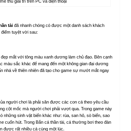
e thủ giải trí trên PC và điện thoại
hần tài
đã nhanh chóng có được một danh sách khách
điểm tuyệt vời sau:
ọa đẹp mắt với tông màu xanh dương làm chủ đạo. Bên cạnh
các màu sắc khác để mang đến một không gian đại dương
ấn nhá về thiên nhiên đã tạo cho game sự mướt mắt ngay
của người chơi là phải săn được các con cá theo yêu cầu
hững cột mốc mà người chơi phải vượt qua. Trong game này
ó những sinh vật biển khác như: rùa, san hô, sò biển, sao
 cuốn hút. Trong Bắn cá thần tài, cá thường bơi theo đàn
ắn được rất nhiều cá cùng một lúc.