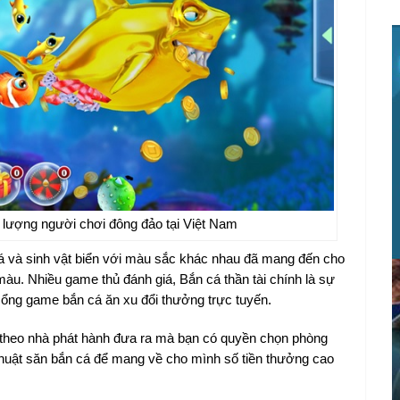
 lượng người chơi đông đảo tại Việt Nam
 cá và sinh vật biển với màu sắc khác nhau đã mang đến cho
màu. Nhiều game thủ đánh giá, Bắn cá thần tài chính là sự
 cổng game bắn cá ăn xu đổi thưởng trực tuyến.
á theo nhà phát hành đưa ra mà bạn có quyền chọn phòng
thuật săn bắn cá để mang về cho mình số tiền thưởng cao