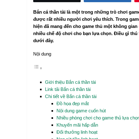
Bắn cá thần tài là một trong những trò chơi gam
được rất nhiều người chơi yêu thích. Trong gam
hiện đã mang đến cho game thủ một không gian 
nhiều chế độ chơi cho bạn lựa chọn. Điều gì thú 
dưới đây.
Nội dung
Giới thiệu Bắn cá thần tài
Link tải Bắn cá thần tài
Chi tiết về Bắn cá thần tài
Đồ họa đẹp mắt
Nội dung game cuốn hút
Nhiều phòng chơi cho game thủ lựa chọ
Khuyến mãi hấp dẫn
Đổi thưởng linh hoạt