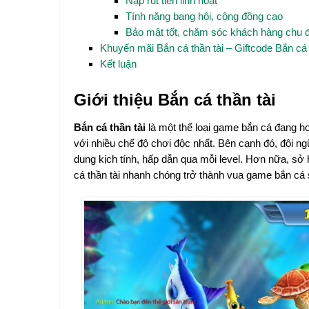
Nạp rút tiền linh hoạt
Tính năng bang hội, cộng đồng cao
Bảo mật tốt, chăm sóc khách hàng chu 
Khuyến mãi Bắn cá thần tài – Giftcode Bắn cá 
Kết luận
Giới thiệu Bắn cá thần tài
Bắn cá thần tài
là một thể loại game bắn cá đang h
với nhiều chế độ chơi độc nhất. Bên cạnh đó, đội n
dung kịch tính, hấp dẫn qua mỗi level. Hơn nữa, s
cá thần tài nhanh chóng trở thành vua game bắn cá 