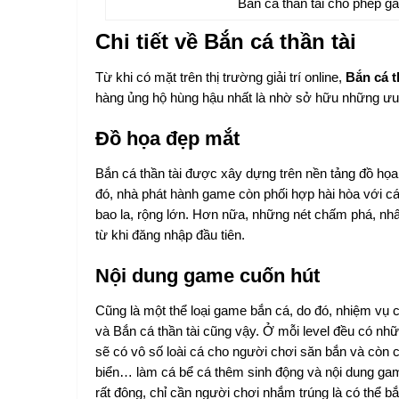
Bắn cá thần tài cho phép gam
Chi tiết về Bắn cá thần tài
Từ khi có mặt trên thị trường giải trí online,
Bắn cá t
hàng ủng hộ hùng hậu nhất là nhờ sở hữu những ưu 
Đồ họa đẹp mắt
Bắn cá thần tài được xây dựng trên nền tảng đồ h
đó, nhà phát hành game còn phối hợp hài hòa với 
bao la, rộng lớn. Hơn nữa, những nét chấm phá, nh
từ khi đăng nhập đầu tiên.
Nội dung game cuốn hút
Cũng là một thể loại game bắn cá, do đó, nhiệm vụ 
và Bắn cá thần tài cũng vậy. Ở mỗi level đều có n
sẽ có vô số loài cá cho người chơi săn bắn và còn c
biển… làm cá bể cá thêm sinh động và nội dung game
rất đông, chỉ cần người chơi nhắm trúng là có thể b