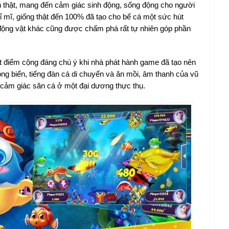
 thật, mang đến cảm giác sinh động, sống động cho người
tỉ mĩ, giống thật đến 100% đã tạo cho bể cá một sức hút
à động vật khác cũng được chấm phá rất tự nhiên góp phần
 điểm cộng đáng chú ý khi nhà phát hành game đã tạo nên
óng biển, tiếng đàn cá di chuyển và ăn mồi, âm thanh của vũ
cảm giác săn cá ở một đại dương thực thụ.