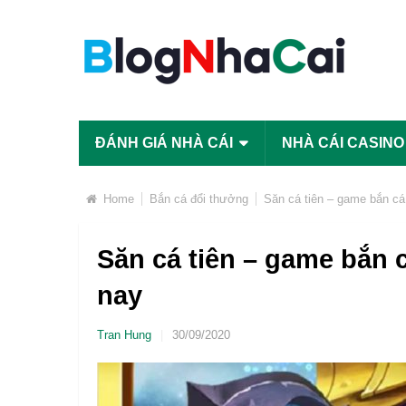
ĐÁNH GIÁ NHÀ CÁI
NHÀ CÁI CASINO
Home
Bắn cá đổi thưởng
Săn cá tiên – game bắn cá
Săn cá tiên – game bắn 
nay
Tran Hung
|
30/09/2020