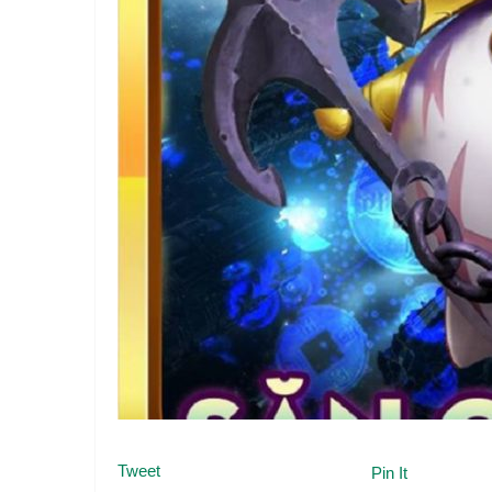
Tweet
Pin It