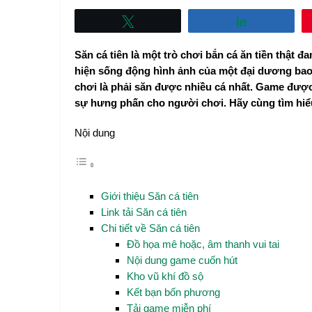
Tweet
Share
Săn cá tiên là một trò chơi bắn cá ăn tiền thật đa
hiện sống động hình ảnh của một đại dương bao 
chơi là phải săn được nhiều cá nhất. Game được 
sự hưng phấn cho người chơi. Hãy cùng tìm hiểu 
Nội dung
Giới thiệu Săn cá tiên
Link tải Săn cá tiên
Chi tiết về Săn cá tiên
Đồ họa mê hoặc, âm thanh vui tai
Nội dung game cuốn hút
Kho vũ khí đồ sộ
Kết bạn bốn phương
Tải game miễn phí