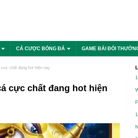
CÁ CƯỢC BÓNG ĐÁ
GAME BÀI ĐỔI THƯỞN
L
 cực chất đang hot hiện nay
cá cực chất đang hot hiện
N