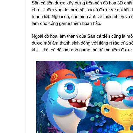
Săn cá tiên được xây dựng trên nền đồ họa 3D chân
chơi. Thêm vào đó, hơn 50 loài cá được vẽ chi tiết, 
mãnh liệt. Ngoài cá, các hình ảnh về thiên nhiên v
làm cho cổng game thêm hoàn hảo.
Ngoài đồ họa, âm thanh của
Săn cá tiên
cũng là một
được một âm thanh sinh động với tiếng rì rào của s
khí… Tất cả đã làm cho game thủ trải nghiệm được 