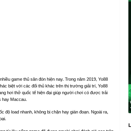
nhiều game thủ săn đón hiện nay. Trong năm 2019, Yo88
 biệt với các đối thủ khác trên thị trường giải trí, Yo88
ng hơi thở quốc tế hiện đại giúp người chơi có được trải
as hay Maccau.
 tốc độ load nhanh, không bị chặn hay gián đoạn. Ngoài ra,
oại.