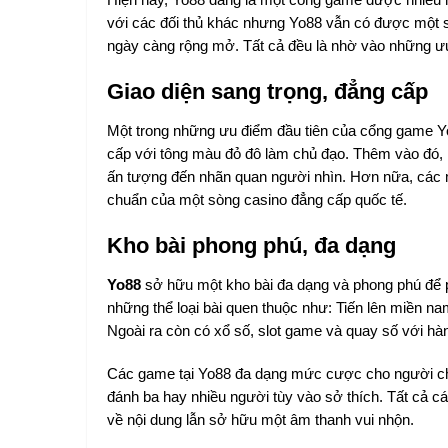
với các đối thủ khác nhưng Yo88 vẫn có được một 
ngày càng rộng mở. Tất cả đều là nhờ vào những ưu
Giao diện sang trọng, đẳng cấp
Một trong những ưu điểm đầu tiên của cổng game Yo8
cấp với tông màu đỏ đô làm chủ đạo. Thêm vào đó, h
ấn tượng đến nhãn quan người nhìn. Hơn nữa, các 
chuẩn của một sòng casino đẳng cấp quốc tế.
Kho bài phong phú, đa dạng
Yo88
sở hữu một kho bài đa dạng và phong phú để p
những thể loại bài quen thuộc như: Tiến lên miền na
Ngoài ra còn có xổ số, slot game và quay số với hàn
Các game tại Yo88 đa dạng mức cược cho người chơ
đánh ba hay nhiều người tùy vào sở thích. Tất cả cá
về nội dung lẫn sở hữu một âm thanh vui nhộn.