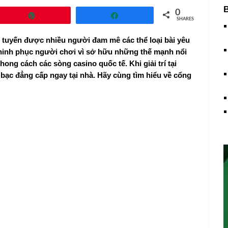
B
0
Pin
Share
SHARES
rực tuyến được nhiều người đam mê các thể loại bài yêu
chinh phục người chơi vì sở hữu những thế mạnh nổi
ong cách các sòng casino quốc tế. Khi giải trí tại
bạc đẳng cấp ngay tại nhà. Hãy cùng tìm hiểu về cổng