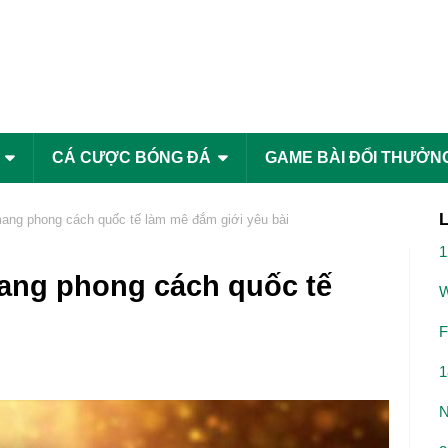
CÁ CƯỢC BÓNG ĐÁ
GAME BÀI ĐỔI THƯỞN
L
ang phong cách quốc tế làm mê đắm giới yêu bài
ang phong cách quốc tế
N