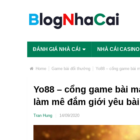
ĐÁNH GIÁ NHÀ CÁI
NHÀ CÁI CASINO
Home
Game bài đổi thưởng
Yo88 – cổng game bài m
Yo88 – cổng game bài m
làm mê đắm giới yêu bài
Tran Hung
|
14/09/2020