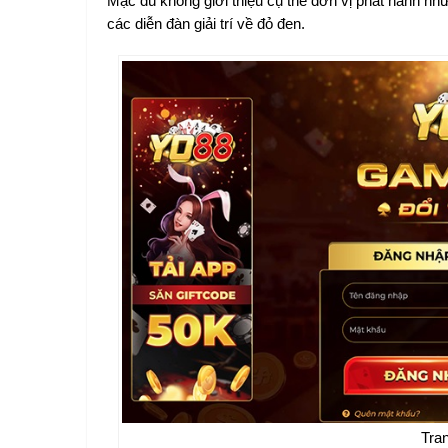
Mặc dù không giới thiệu cụ thể đơn vị phát hành nh
các diễn đàn giải trí về đỏ đen.
Tra