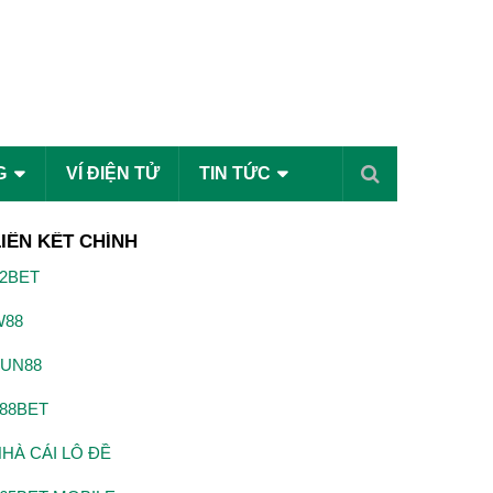
G
VÍ ĐIỆN TỬ
TIN TỨC
IÊN KẾT CHÍNH
12BET
W88
FUN88
188BET
HÀ CÁI LÔ ĐỀ