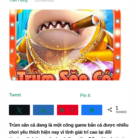
Tran Hung
|
15/09/2020
Tweet
Pin It
1
Tweet
Share
Pin
1
Share
SHARES
Trùm săn cá đang là một cổng game bắn cá được nhiều
chơi yêu thích hiện nay vì tính giải trí cao lại đổi