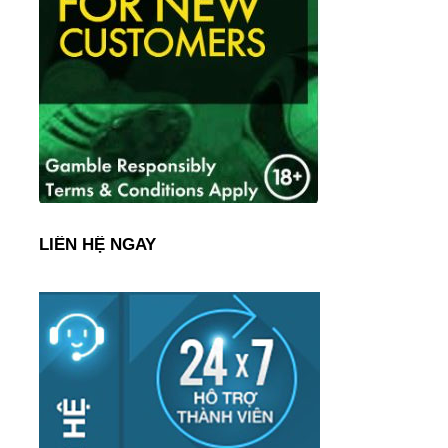
LIÊN HỆ NGAY