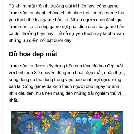
Từ khi ra mắt trên thị trường giải trí hiện nay, cổng game
Trùm săn cá nhanh chóng chinh phục trái tim của game thủ
yêu thích thể loại game bắn cá. Nhiều người chơi đánh giá
Trùm săn cá là cổng game đột phá, đỉnh cao của game bắn
cá đổi thưởng hiện nay. Tất cả sự yêu thích này là nhờ vào
những ưu điểm nổi bật dưới đây:
Đồ họa đẹp mắt
Trùm săn cá được xây dựng trên nền tảng đồ họa đẹp mắt
với hình ảnh 3D chuyển động linh hoạt, đẹp mắt, chân thực,
sống động có tác dụng trong việc bao quát một đại dương
bao la. Cổng game đã kích thích người chơi ngay từ ánh
nhìn đầu tiên, hứa hẹn mang đến những trải nghiệm thú vị
nhất.