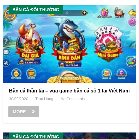
BẮN CÁ ĐỔI THƯỞNG
Bắn cá thần tài – vua game bắn cá số 1 tại Việt Nam
30/09/2020
|
Tran Hung
|
No Comments
MORE
BẮN CÁ ĐỔI THƯỞNG