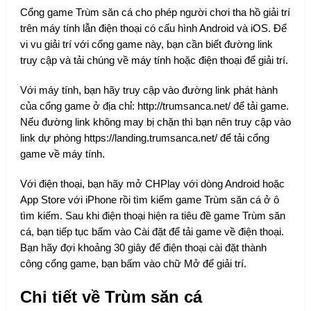
Cổng game Trùm săn cá cho phép người chơi tha hồ giải trí
trên máy tính lẫn điện thoại có cấu hình Android và iOS. Để
vi vu giải trí với cổng game này, bạn cần biết đường link
truy cập và tải chúng về máy tính hoặc điện thoại để giải trí.
Với máy tính, bạn hãy truy cập vào đường link phát hành
của cổng game ở địa chỉ: http://trumsanca.net/ để tải game.
Nếu đường link không may bị chặn thì bạn nên truy cập vào
link dự phòng https://landing.trumsanca.net/ để tải cổng
game về máy tính.
Với điện thoại, bạn hãy mở CHPlay với dòng Android hoặc
App Store với iPhone rồi tìm kiếm game Trùm săn cá ở ô
tìm kiếm. Sau khi điện thoại hiện ra tiêu đề game Trùm săn
cá, bạn tiếp tục bấm vào Cài đặt để tải game về điện thoại.
Bạn hãy đợi khoảng 30 giây để điện thoại cài đặt thành
công cổng game, bạn bấm vào chữ Mở để giải trí.
Chi tiết về Trùm săn cá