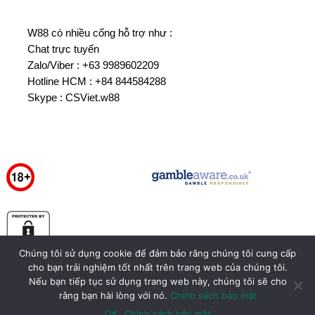
W88 có nhiều cổng hỗ trợ như :
Chat trực tuyến
Zalo/Viber : +63 9989602209
Hotline HCM : +84 844584288
Skype : CSViet.w88
Chúng tôi sử dụng cookie để đảm bảo rằng chúng tôi cung cấp
cho bạn trải nghiệm tốt nhất trên trang web của chúng tôi.
Nếu bạn tiếp tục sử dụng trang web này, chúng tôi sẽ cho
Copyright © 2026
BlogNhaCai
thuộc về blognhacai.com
rằng bạn hài lòng với nó.
Chính sách bảo mật
OK
Chính sách bảo mật