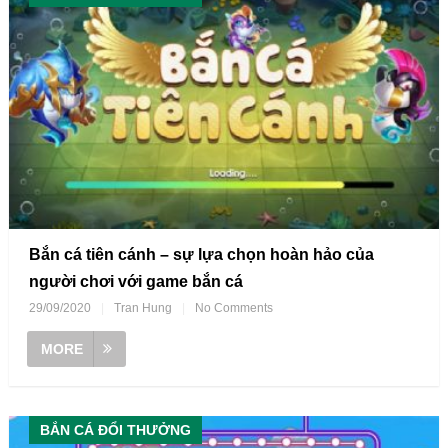
Bắn cá tiên cánh – sự lựa chọn hoàn hảo của
người chơi với game bắn cá
29/09/2020
|
Tran Hung
|
No Comments
MORE
BẮN CÁ ĐỔI THƯỞNG