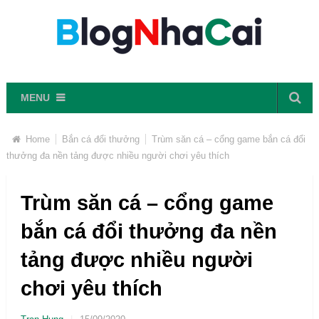
MENU
Home
Bắn cá đổi thưởng
Trùm săn cá – cổng game bắn cá đổi
thưởng đa nền tảng được nhiều người chơi yêu thích
Trùm săn cá – cổng game
bắn cá đổi thưởng đa nền
tảng được nhiều người
chơi yêu thích