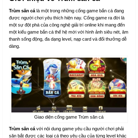
Trùm săn cá
là một trong những cổng game bắn cá đang
được người chơi yêu thích hiện nay. Cổng game ra đời là
một sự đột phá của công nghệ giải trí online khi mang đến
một kiểu game bắn cá thế hệ mới với hình ảnh siêu nét, âm
thanh sống động, đa dạng level, nạp card và đổi thưởng dễ
dàng.
Giao diện cổng game Trùm săn cá
Trùm săn cá
với nội dung game yêu cầu người chơi phải
săn bắt được các loại cá theo yêu cầu của từng level khác